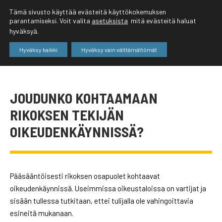
Tämä sivusto käyttää evästeitä käyttökokemuksen
parantamiseksi. Voit valita
asetuksista
mitä evästeitä haluat
hyväksyä.
Hyväksy kaikki
Hyväksy vain välttämättömät
JOUDUNKO KOHTAAMAAN
RIKOKSEN TEKIJÄN
OIKEUDENKÄYNNISSÄ?
Pääsääntöisesti rikoksen osapuolet kohtaavat
oikeudenkäynnissä. Useimmissa oikeustaloissa on vartijat ja
sisään tullessa tutkitaan, ettei tulijalla ole vahingoittavia
esineitä mukanaan.