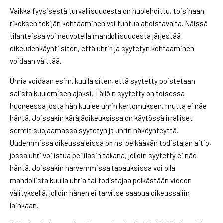
Vaikka fyysisestä turvallisuudesta on huolehdittu, toisinaan
rikoksen tekijän kohtaaminen voi tuntua ahdistavalta. Näissä
tilanteissa voi neuvotella mahdollisuudesta järjestää
oikeudenkäynti siten, että uhrin ja syytetyn kohtaaminen
voidaan välttää.
Uhria voidaan esim. kuulla siten, että syytetty poistetaan
salista kuulemisen ajaksi. Tällöin syytetty on toisessa
huoneessa josta hän kuulee uhrin kertomuksen, mutta ei näe
häntä. Joissakin käräjäoikeuksissa on käytössä irralliset
sermit suojaamassa syytetyn ja uhrin näköyhteyttä.
Uudemmissa oikeussaleissa on ns. pelkäävän todistajan aitio,
jossa uhri voi istua peililasin takana, jolloin syytetty ei näe
häntä. Joissakin harvemmissa tapauksissa voi olla
mahdollista kuulla uhria tai todistajaa pelkästään videon
välityksellä, jolloin hänen ei tarvitse saapua oikeussaliin
lainkaan.