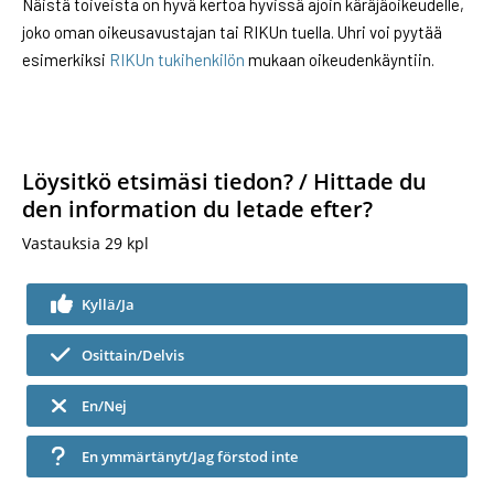
Näistä toiveista on hyvä kertoa hyvissä ajoin käräjäoikeudelle,
joko oman oikeusavustajan tai RIKUn tuella. Uhri voi pyytää
esimerkiksi
RIKUn tukihenkilön
mukaan oikeudenkäyntiin.
Löysitkö etsimäsi tiedon? / Hittade du
den information du letade efter?
Vastauksia
29
kpl
Kyllä/Ja
Osittain/Delvis
En/Nej
En ymmärtänyt/Jag förstod inte