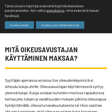
Tämä sivusto käyttää evästeitä käyttökokemuksen
parantamiseksi. Voit valita
asetuksista
mitä evästeitä haluat
hyväksyä.
Hyväksy kaikki
Hyväksy vain välttämättömät
MITÄ OIKEUSAVUSTAJAN
KÄYTTÄMINEN MAKSAA?
Syyttäjän ajamassa asiassa itse oikeudenkäynnistä ei
aiheudu kuluja uhrille. Oikeusavustajan käyttämisestä syntyy
yleensä kuluja. Kuluja voidaan kuitenkin monissa tapauksissa
kattaa joko tulojen ja varallisuuden mukaan julkista oikeusapua
hyödyntämällä, oikeusturvavakuutuksesta tai rikos saattaa
olla sen luonteinen, että oikeusavustajan kulut korvataan