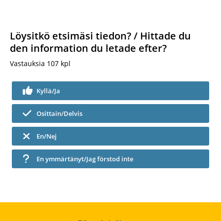
Löysitkö etsimäsi tiedon? / Hittade du
den information du letade efter?
Vastauksia
107
kpl
Kyllä/Ja
Osittain/Delvis
En/Nej
En ymmärtänyt/Jag förstod inte