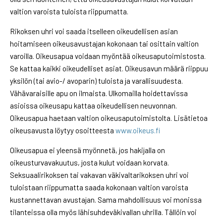
valtion varoista tuloista riippumatta.
Rikoksen uhri voi saada itselleen oikeudellisen asian
hoitamiseen oikeusavustajan kokonaan tai osittain valtion
varoilla. Oikeusapua voidaan myöntää oikeusaputoimistosta.
Se kattaa kaikki oikeudelliset asiat. Oikeusavun määrä riippuu
yksilön (tai avio-/ avoparin) tuloista ja varallisuudesta.
Vähävaraisille apu on ilmaista. Ulkomailla hoidettavissa
asioissa oikeusapu kattaa oikeudellisen neuvonnan.
Oikeusapua haetaan valtion oikeusaputoimistolta. Lisätietoa
oikeusavusta löytyy osoitteesta
www.oikeus.fi
Oikeusapua ei yleensä myönnetä, jos hakijalla on
oikeusturvavakuutus, josta kulut voidaan korvata.
Seksuaalirikoksen tai vakavan väkivaltarikoksen uhri voi
tuloistaan riippumatta saada kokonaan valtion varoista
kustannettavan avustajan. Sama mahdollisuus voi monissa
tilanteissa olla myös lähisuhdeväkivallan uhrilla. Tällöin voi