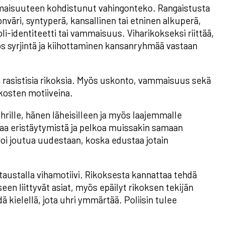
omaisuuteen kohdistunut vahingonteko. Rangaistusta
nväri, syntyperä, kansallinen tai etninen alkuperä,
identiteetti tai vammaisuus. Viharikokseksi riittää,
ös syrjintä ja kiihottaminen kansanryhmää vastaan
on rasistisia rikoksia. Myös uskonto, vammaisuus sekä
kosten motiiveina.
rille, hänen läheisilleen ja myös laajemmalle
uttaa eristäytymistä ja pelkoa muissakin samaan
oi joutua uudestaan, koska edustaa jotain
 taustalla vihamotiivi. Rikoksesta kannattaa tehdä
kseen liittyvät asiat, myös epäilyt rikoksen tekijän
 kielellä, jota uhri ymmärtää. Poliisin tulee