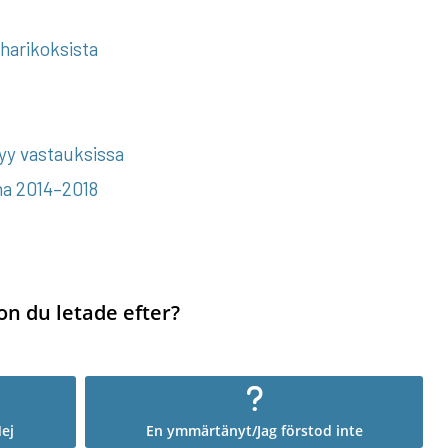
iharikoksista
kyy vastauksissa
na 2014–2018
on du letade efter?
ej
En ymmärtänyt/Jag förstod inte