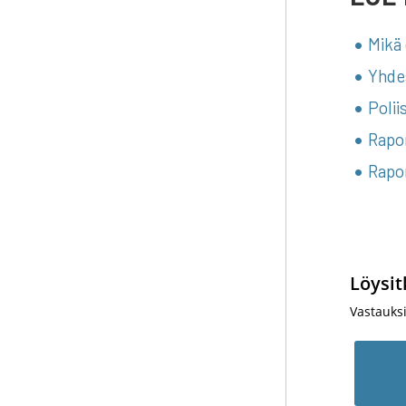
Mikä 
Yhdes
Polii
Rapor
Rapo
Löysit
Vastauks