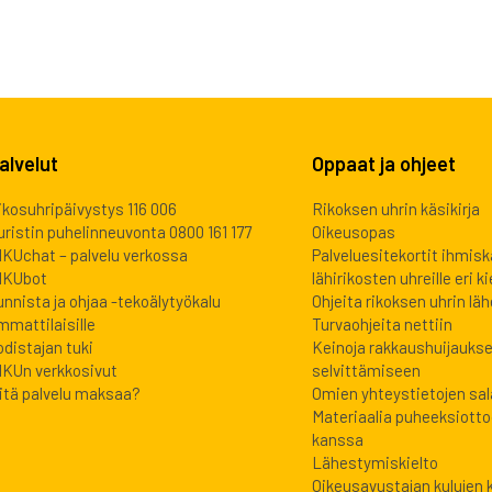
alvelut
Oppaat ja ohjeet
ikosuhripäivystys 116 006
Rikoksen uhrin käsikirja
uristin puhelinneuvonta 0800 161 177
Oikeusopas
IKUchat – palvelu verkossa
Palveluesitekortit ihmis
IKUbot
lähirikosten uhreille eri kie
unnista ja ohjaa -tekoälytyökalu
Ohjeita rikoksen uhrin lähe
mmattilaisille
Turvaohjeita nettiin
odistajan tuki
Keinoja rakkaushuijauks
IKUn verkkosivut
selvittämiseen
itä palvelu maksaa?
Omien yhteystietojen sa
Materiaalia puheeksiott
kanssa
Lähestymiskielto
Oikeusavustajan kulujen