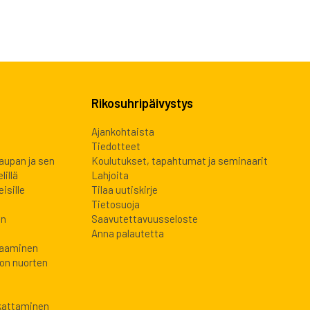
Rikosuhripäivystys
Ajankohtaista
Tiedotteet
kaupan ja sen
Koulutukset, tapahtumat ja seminaarit
lillä
Lahjoita
isille
Tilaa uutiskirje
Tietosuoja
en
Saavutettavuusseloste
Anna palautetta
laaminen
oon nuorten
 kattaminen