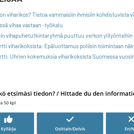
on viharikos? Tietoa vammaisiin ihmisiin kohdistuvista v
sä vihaa vastaan -työkalu
sin vihapuhetutkintaryhmä puuttuu verkon ylilyönteihin
tti viharikoksista: Epäluottamus poliisin toimintaan nä
rtti: Uhrien kokemuksia viharikoksista Suomessa vuosi
kö etsimäsi tiedon? / Hittade du den informati
ia
50
kpl
Kyllä/Ja
Osittain/Delvis
En/N