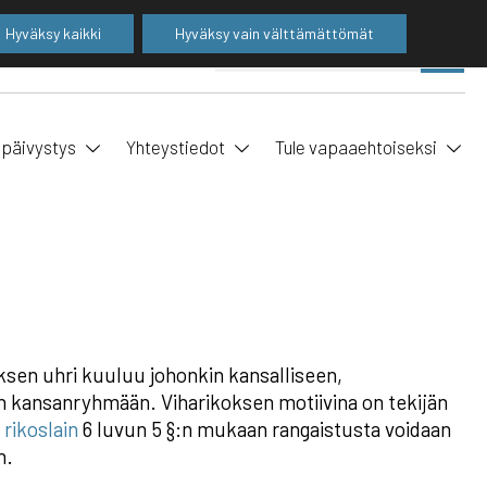
Hyväksy kaikki
Hyväksy vain välttämättömät
Suo
SE
ha
ipäivystys
Yhteystiedot
Tule vapaaehtoiseksi
oksen uhri kuuluu johonkin kansalliseen,
n kansanryhmään. Viharikoksen motiivina on tekijän
rikoslain
6 luvun 5 §:n mukaan rangaistusta voidaan
n.