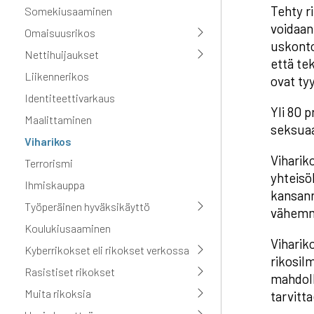
Tehty r
Somekiusaaminen
voidaan
Omaisuusrikos
uskonto
Nettihuijaukset
että te
Liikennerikos
ovat tyy
Identiteettivarkaus
Yli 80 
Maalittaminen
seksuaa
Viharikos
Viharik
Terrorismi
yhteisö
Ihmiskauppa
kansanr
Työperäinen hyväksikäyttö
vähemm
Koulukiusaaminen
Viharik
Kyberrikokset eli rikokset verkossa
rikosilm
Rasistiset rikokset
mahdoll
Muita rikoksia
tarvitt