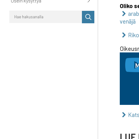
Usein kysyttyä
Oliko s
arab
Suorita
venäjä
haku
Riko
Oikeusm
Kats
LUE 