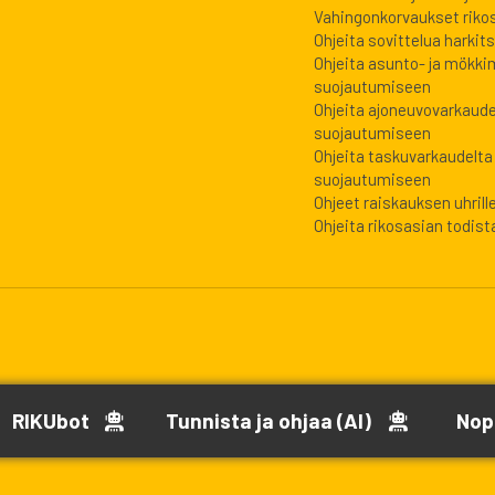
Vahingonkorvaukset riko
Ohjeita sovittelua harkits
Ohjeita asunto- ja mökki
suojautumiseen
Ohjeita ajoneuvovarkaude
suojautumiseen
Ohjeita taskuvarkaudelta
suojautumiseen
Ohjeet raiskauksen uhrill
Ohjeita rikosasian todista
RIKUbot
Tunnista ja ohjaa (AI)
Nop