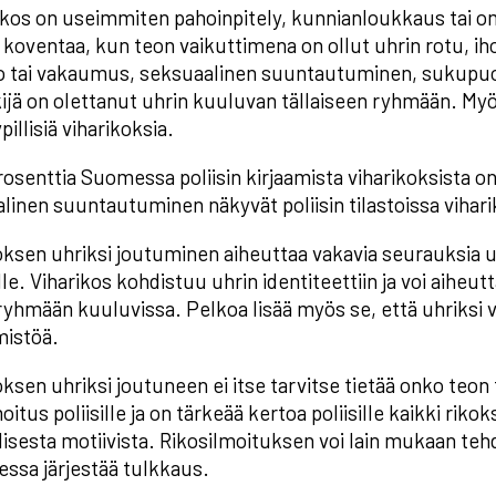
ikos on useimmiten pahoinpitely, kunnianloukkaus tai 
 koventaa, kun teon vaikuttimena on ollut uhrin rotu, iho
 tai vakaumus, seksuaalinen suuntautuminen, sukupuoli-
kijä on olettanut uhrin kuuluvan tällaiseen ryhmään. My
pillisiä viharikoksia.
prosenttia Suomessa poliisin kirjaamista viharikoksista 
linen suuntautuminen näkyvät poliisin tilastoissa vihari
oksen uhriksi joutuminen aiheuttaa vakavia seurauksia uh
lle. Viharikos kohdistuu uhrin identiteettiin ja voi aihe
yhmään kuuluvissa. Pelkoa lisää myös se, että uhriksi v
istöä.
oksen uhriksi joutuneen ei itse tarvitse tietää onko teon
oitus poliisille ja on tärkeää kertoa poliisille kaikki riko
isesta motiivista. Rikosilmoituksen voi lain mukaan tehdä
aessa järjestää tulkkaus.