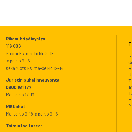
Rikosuhripäivystys
P
116 006
Suomeksi ma–to klo 9–18
R
ja pe klo 9–16
J
sekä ruotsiksi ma-pe klo 12–14
R
R
Juristin puhelinneuvonta
T
a
0800 161 177
T
Ma–to klo 17–19
R
M
RIKUchat
Ma–to klo 9–18 ja pe klo 9–16
Toimintaa tukee: