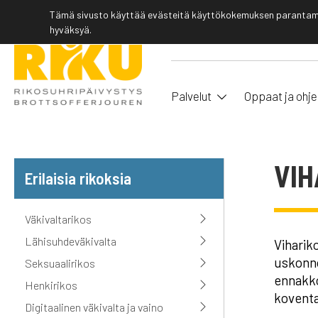
Tämä sivusto käyttää evästeitä käyttökokemuksen parantamis
hyväksyä.
Palvelut
Oppaat ja ohje
VIH
Erilaisia rikoksia
Väkivaltarikos
Lähisuhdeväkivalta
Viharik
uskonno
Seksuaalirikos
ennakko
Henkirikos
koventa
Digitaalinen väkivalta ja vaino