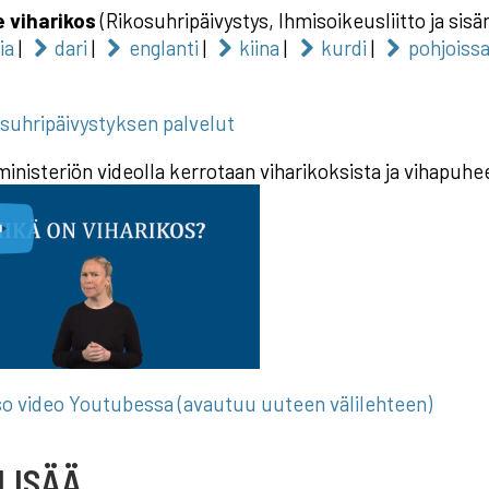
e viharikos
(Rikosuhripäivystys, Ihmisoikeusliitto ja sisä
ia
|
dari
|
englanti
|
kiina
|
kurdi
|
pohjoiss
suhripäivystyksen palvelut
inisteriön videolla kerrotaan viharikoksista ja vihapuhee
o video Youtubessa (avautuu uuteen välilehteen)
LISÄÄ