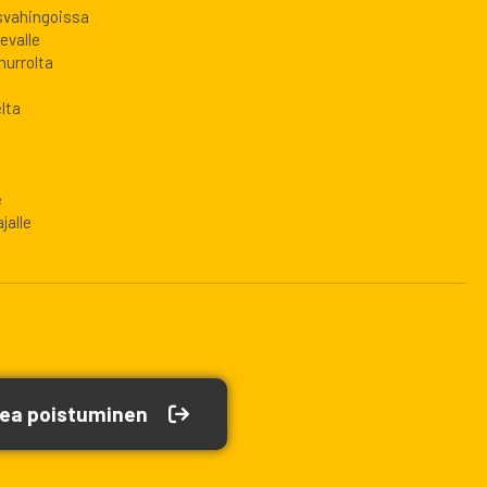
svahingoissa
evalle
murrolta
lta
e
jalle
ea poistuminen