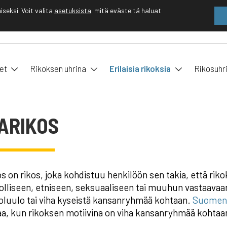
eksi. Voit valita
asetuksista
mitä evästeitä haluat
EN
FI
et
Rikoksen uhrina
Erilaisia rikoksia
Rikosuhr
ARIKOS
os on rikos, joka kohdistuu henkilöön sen takia, että rik
lliseen, etniseen, seksuaaliseen tai muuhun vastaavaa
luulo tai viha kyseistä kansanryhmää kohtaan.
Suomen 
a, kun rikoksen motiivina on viha kansanryhmää kohtaa