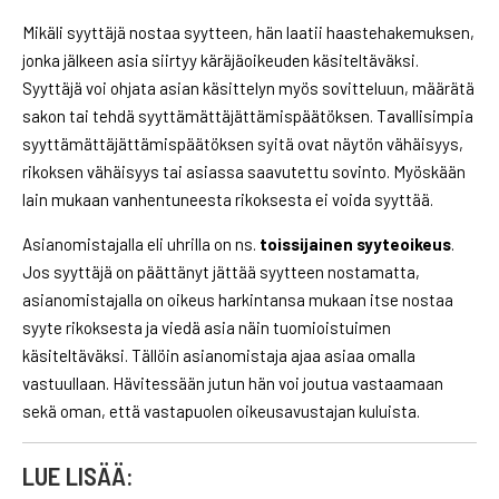
Mikäli syyttäjä nostaa syytteen, hän laatii haastehakemuksen,
jonka jälkeen asia siirtyy käräjäoikeuden käsiteltäväksi.
Syyttäjä voi ohjata asian käsittelyn myös sovitteluun, määrätä
sakon tai tehdä syyttämättäjättämispäätöksen. Tavallisimpia
syyttämättäjättämispäätöksen syitä ovat näytön vähäisyys,
rikoksen vähäisyys tai asiassa saavutettu sovinto. Myöskään
lain mukaan vanhentuneesta rikoksesta ei voida syyttää.
Asianomistajalla eli uhrilla on ns.
toissijainen syyteoikeus
.
Jos syyttäjä on päättänyt jättää syytteen nostamatta,
asianomistajalla on oikeus harkintansa mukaan itse nostaa
syyte rikoksesta ja viedä asia näin tuomioistuimen
käsiteltäväksi. Tällöin asianomistaja ajaa asiaa omalla
vastuullaan. Hävitessään jutun hän voi joutua vastaamaan
sekä oman, että vastapuolen oikeusavustajan kuluista.
LUE LISÄÄ: