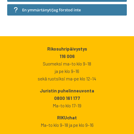
En ymmärtänyt/Jag förstod inte
Rikosuhripäivystys
116 006
Suomeksi ma–to klo 9–18
ja pe klo 9–16
sekä ruotsiksi ma-pe klo 12–14
Juristin puhelinneuvonta
0800 161 177
Ma–to klo 17–19
RIKUchat
Ma–to klo 9–18 ja pe klo 9–16