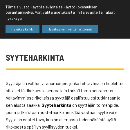
Tämä sivusto käyttää evästeitä käyttökokemuksen
parantamiseksi. Voit valita
asetuksista
mitä evästeitä haluat
hyväksyä.
Hyväksy kaikki
Hyväksy vain välttämättömät
SYYTEHARKINTA
Syyttäjä on valtion viranomainen, jonka tehtävänä on huolehtia
siitä, että rikoksesta seuraa lain tarkoittama seuraamus.
Vakavimmissa rikoksissa syyttäjä osallistuu esitutkintaan jo
sen alusta saakka.
Syyteharkinta
on syyttäjän toimenpide,
jossa ratkaistaan nostetaanko henkilöä vastaan syyte vai ei.
Syyte on nostettava, kun on olemassa todennäköisiä syitä
rikoksesta epäillyn syyllisyyden tueksi.