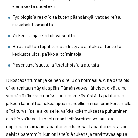
elämisestä uudelleen
Fysiologisia reaktioita kuten päänsärkyä, vatsaoireita,
ruokahaluttomuutta
Vaikeutta ajatella tulevaisuutta
Halua välttää tapahtumaan liittyviä ajatuksia, tunteita,
keskusteluita, paikkoja, toimintoja
Masentuneisuutta ja itsetuhoisia ajatuksia
Rikostapahtuman jälkeinen oireilu on normaalia. Aina paha olo
ei kuitenkaan näy ulospäin. Tämän vuoksi läheiset eivät aina
ymmärrä rikoksen uhriksi joutuneen käytöstä. Tapahtuman
jälkeen kannattaa hakea apua mahdollisimman pian kertomalla
siitä turvalliselle aikuiselle, vaikka kokemuksesta puhuminen
olisikin vaikeaa. Tapahtuman läpikäyminen voi auttaa
oppimaan elämään tapahtuneen kanssa. Tapahtuneesta voi
selvitä paremmin, kun on läheisiä tukena ja tarvittavaa apuja