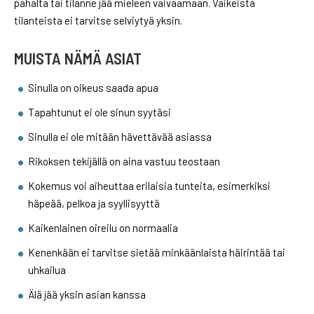
pahalta tai tilanne jää mieleen vaivaamaan. Vaikeista
tilanteista ei tarvitse selviytyä yksin.
MUISTA NÄMÄ ASIAT
Sinulla on oikeus saada apua
Tapahtunut ei ole sinun syytäsi
Sinulla ei ole mitään hävettävää asiassa
Rikoksen tekijällä on aina vastuu teostaan
Kokemus voi aiheuttaa erilaisia tunteita, esimerkiksi
häpeää, pelkoa ja syyllisyyttä
Kaikenlainen oireilu on normaalia
Kenenkään ei tarvitse sietää minkäänlaista häirintää tai
uhkailua
Älä jää yksin asian kanssa