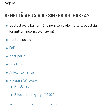
tarjolla.
KENELTÄ APUA VOI ESIMERKIKSI HAKEA?
Luotettava aikuinen (läheinen, terveydenhoitaja, opettaja,
kuraattori, nuorisotyöntekijä)
Lastensuojelu
Poliisi
Nettipoliisi
Sovittelu
Ankkuritoiminta
Rikosuhripäivystys
RIKUchat
Rikosuhripäivystys 116 006
Mannerheimin Lastensuojeluliitto