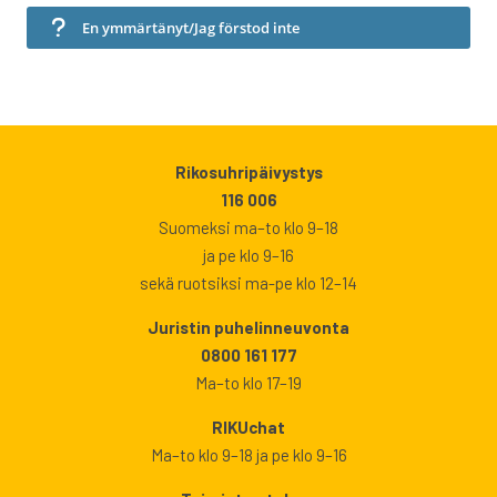
En ymmärtänyt/Jag förstod inte
Rikosuhripäivystys
116 006
Suomeksi ma–to klo 9–18
ja pe klo 9–16
sekä ruotsiksi ma-pe klo 12–14
Juristin puhelinneuvonta
0800 161 177
Ma–to klo 17–19
RIKUchat
Ma–to klo 9–18 ja pe klo 9–16