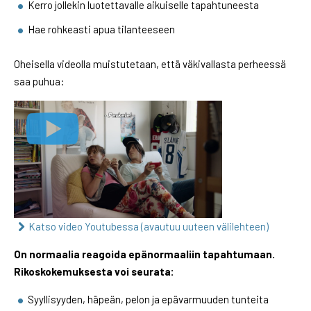
Kerro jollekin luotettavalle aikuiselle tapahtuneesta
Hae rohkeasti apua tilanteeseen
Oheisella videolla muistutetaan, että väkivallasta perheessä
saa puhua:
Katso video Youtubessa (avautuu uuteen välilehteen)
On normaalia reagoida epänormaaliin tapahtumaan.
Rikoskokemuksesta voi seurata:
Syyllisyyden, häpeän, pelon ja epävarmuuden tunteita