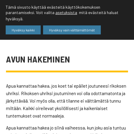
Tämä sivusto käyttää evästeitä käyttökokemuksen
parantamiseksi. Voit valita
asetuksista
mitä evästeitä haluat
hyväksyä.
Hyväksy kaikki
Hyväksy vain välttämättömät
AVUN HAKEMINEN
Apua kannattaa hakea, jos koet tai epäilet joutuneesi rikoksen
uhriksi. Rikoksen uhriksi joutuminen voi olla odottamatonta ja
järkyttävää. Voi myös olla, että tilanne ei välttämättä tunnu
miltään. Kaikki oireilevat yksilöllisesti ja kaikenlaiset
tuntemukset ovat normaaleja.
Apua kannattaa hakea jo siinä vaiheessa, kun joku asia tuntuu