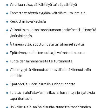
Varuillaan oloa, säikähtelyä tai säpsähtelyä
Tarvetta vetäytyä syrjään, vältellä muita ihmisiä
Keskittymisvaikeuksia
Vaikeutta muistaa tapahtumaan keskeisesti liittyneitä
yksityiskohtia
Ärtyneisyyttä, suuttumusta tai vihamielisyyttä
Epätoivoa, rauhattomuutta ja voimakasta surua
Tunteiden laimenemista tai turtumusta
Vähentynyttä kiinnostusta tavallisesti kiinnostaviin
asioihin
Epätodellisuuden ja irrallisuuden tunnetta
Toistuvia ahdistavia mielikuvia, havaintoja ja ajatuksia
tapahtumasta
Univaikeuksia, painajaisunia, tunnetta tapahtumien