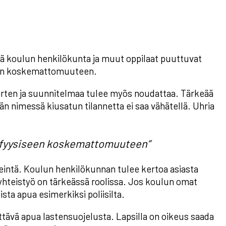
ttä koulun henkilökunta ja muut oppilaat puuttuvat
iseen koskemattomuuteen.
 varten ja suunnitelmaa tulee myös noudattaa. Tärkeää
än nimessä kiusatun tilannetta ei saa vähätellä. Uhria
 ja fyysiseen koskemattomuuteen”
eintä. Koulun henkilökunnan tulee kertoa asiasta
 yhteistyö on tärkeässä roolissa. Jos koulun omat
sta apua esimerkiksi poliisilta.
ttävä apua lastensuojelusta. Lapsilla on oikeus saada