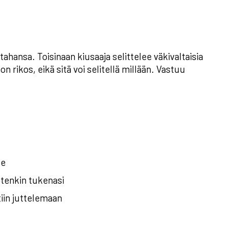
ahansa. Toisinaan kiusaaja selittelee väkivaltaisia
 on rikos, eikä sitä voi selitellä millään. Vastuu
le
jotenkin tukenasi
tiin juttelemaan