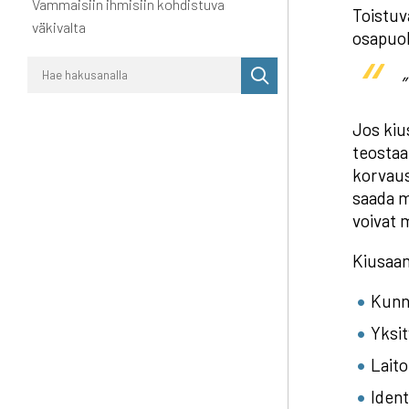
Vammaisiin ihmisiin kohdistuva
Toistuva
väkivalta
osapuo
Suorita
”
haku
Jos kiu
teostaa
korvaus
saada m
voivat 
Kiusaam
Kunn
Yksit
Lait
Ident