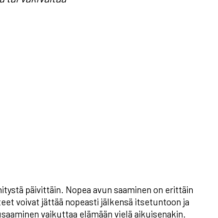
itystä päivittäin. Nopea avun saaminen on erittäin
eet voivat jättää nopeasti jälkensä itsetuntoon ja
saaminen vaikuttaa elämään vielä aikuisenakin.