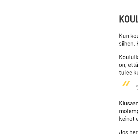
KOU
Kun kou
siihen.
Koulull
on, ett
tulee k
Kiusaam
molempi
keinot 
Jos her