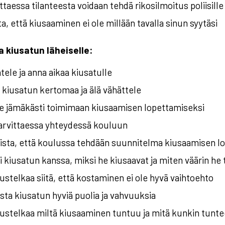
ttaessa tilanteesta voidaan tehdä rikosilmoitus poliisille
a, että kiusaaminen ei ole millään tavalla sinun syytäsi
 kiusatun läheiselle:
ele ja anna aikaa kiusatulle
kiusatun kertomaa ja älä vähättele
e jämäkästi toimimaan kiusaamisen lopettamiseksi
tarvittaessa yhteydessä kouluun
ista, että koulussa tehdään suunnitelma kiusaamisen l
 kiusatun kanssa, miksi he kiusaavat ja miten väärin he 
stelkaa siitä, että kostaminen ei ole hyvä vaihtoehto
sta kiusatun hyviä puolia ja vahvuuksia
stelkaa miltä kiusaaminen tuntuu ja mitä kunkin tunteen