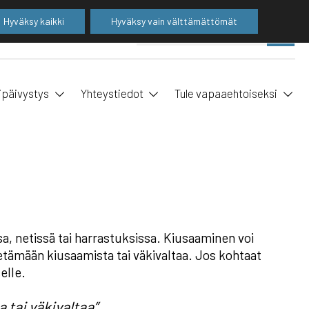
Hyväksy kaikki
Hyväksy vain välttämättömät
Suo
SE
ha
ipäivystys
Yhteystiedot
Tule vapaaehtoiseksi
a, netissä tai harrastuksissa. Kiusaaminen voi
etämään kiusaamista tai väkivaltaa. Jos kohtaat
elle.
tai väkivaltaa”