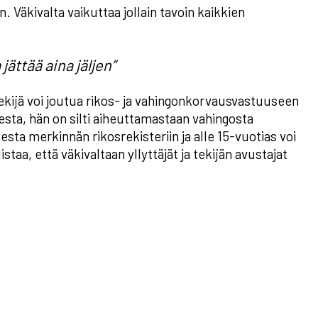
n. Väkivalta vaikuttaa jollain tavoin kaikkien
jättää aina jäljen”
kijä voi joutua rikos- ja vahingonkorvausvastuuseen
sesta, hän on silti aiheuttamastaan vahingosta
sta merkinnän rikosrekisteriin ja alle 15-vuotias voi
taa, että väkivaltaan yllyttäjät ja tekijän avustajat