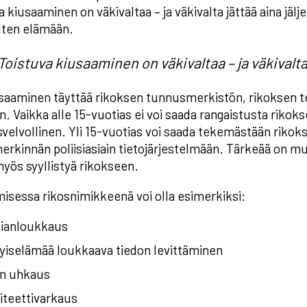
 kiusaaminen on väkivaltaa – ja väkivalta jättää aina jälje
lten elämään.
Toistuva kiusaaminen on väkivaltaa – ja väkivalta 
saaminen täyttää rikoksen tunnusmerkistön, rikoksen te
n. Vaikka alle 15-vuotias ei voi saada rangaistusta rikok
velvollinen. Yli 15-vuotias voi saada tekemästään rikokse
erkinnän poliisiasiain tietojärjestelmään. Tärkeää on muis
myös syyllistyä rikokseen.
isessa rikosnimikkeenä voi olla esimerkiksi:
ianloukkaus
yiselämää loukkaava tiedon levittäminen
on uhkaus
iteettivarkaus