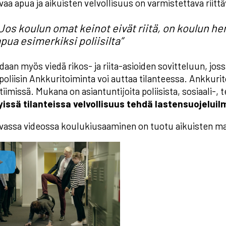
vaa apua ja aikuisten velvollisuus on varmistettava riitt
Jos koulun omat keinot eivät riitä, on koulun h
pua esimerkiksi poliisilta”
idaan myös viedä rikos- ja riita-asioiden sovitteluun, jos
 poliisin Ankkuritoiminta voi auttaa tilanteessa. Ankku
iimissä. Mukana on asiantuntijoita poliisista, sosiaali-,
yissä tilanteissa velvollisuus tehdä lastensuojeluilmo
evassa videossa koulukiusaaminen on tuotu aikuisten m