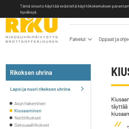
Tämä sivusto käyttää evästeitä käyttökokemuksen parantamis
hyväksyä.
Palvelut
Oppaat ja ohje
KI
Rikoksen uhrina
Lapsi ja nuori rikoksen uhrina
Kiusaam
Avun hakeminen
täyttää
Kiusaaminen
kiusaami
Nettirikokset
Seksuaalirikokset
”