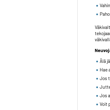
Vahi
Pahoi
Väkival
tekojaan
väkivall
Neuvoja
Älä j
Hae a
Jos t
Jutte
Jos a
Voit 