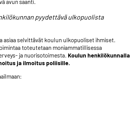
ävä avun saanti.
enkilökunnan pyydettävä ulkopuolista
sa asiaa selvittävät koulun ulkopuoliset ihmiset.
ritoimintaa toteutetaan moniammatillisessa
 terveys- ja nuorisotoimesta.
Koulun henkilökunnalla
itus ja ilmoitus poliisille.
aailmaan: