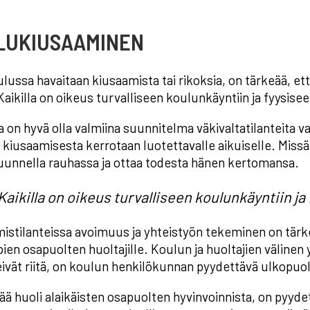
LUKIUSAAMINEN
lussa havaitaan kiusaamista tai rikoksia, on tärkeää, e
 Kaikilla on oikeus turvalliseen koulunkäyntiin ja fyys
a on hyvä olla valmiina suunnitelma väkivaltatilanteita
ä kiusaamisesta kerrotaan luotettavalle aikuiselle. Missä
uunnella rauhassa ja ottaa todesta hänen kertomansa.
”Kaikilla on oikeus turvalliseen koulunkäyntiin
istilanteissa avoimuus ja yhteistyön tekeminen on tärk
en osapuolten huoltajille. Koulun ja huoltajien välinen
eivät riitä, on koulun henkilökunnan pyydettävä ulkopuoli
ää huoli alaikäisten osapuolten hyvinvoinnista, on pyyde