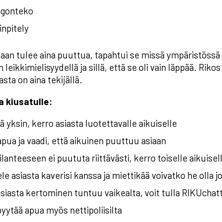
ngonteko
npitely
taan tulee aina puuttua, tapahtui se missä ympäristössä t
 leikkimielisyydellä ja sillä, että se oli vain läppää. Rikos
asta on aina tekijällä.
 kiusatulle:
ää yksin, kerro asiasta luotettavalle aikuiselle
pua ja vaadi, että aikuinen puuttuu asiaan
ilanteeseen ei puututa riittävästi, kerro toiselle aikuisel
le asiasta kaverisi kanssa ja miettikää voivatko he olla 
siasta kertominen tuntuu vaikealta, voit tulla RIKUchat
pyytää apua myös nettipoliisilta