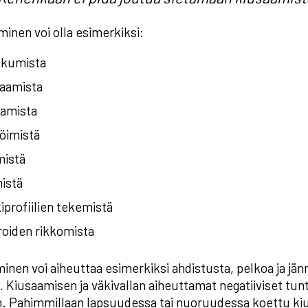
inen voi olla esimerkiksi:
kumista
kaamista
amista
öimistä
mistä
istä
iprofiilien tekemistä
roiden rikkomista
inen voi aiheuttaa esimerkiksi ahdistusta, pelkoa ja jänn
. Kiusaamisen ja väkivallan aiheuttamat negatiiviset tunt
. Pahimmillaan lapsuudessa tai nuoruudessa koettu kiu