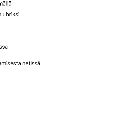
mällä
 uhriksi
essa
amisesta netissä: