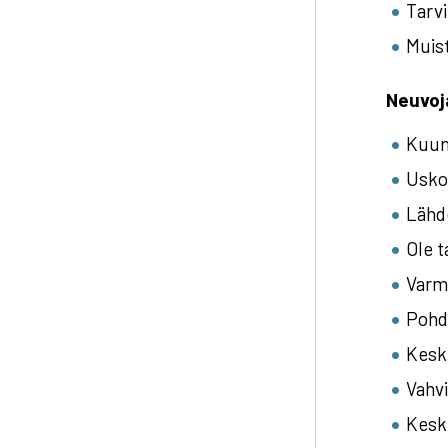
Tarvi
Muist
Neuvoja
Kuunt
Usko 
Lähd
Ole 
Varm
Pohdi
Kesku
Vahvi
Kesku