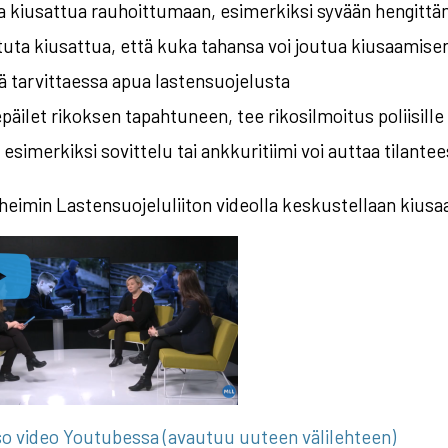
 kiusattua rauhoittumaan, esimerkiksi syvään hengittä
uta kiusattua, että kuka tahansa voi joutua kiusaamisen
 tarvittaessa apua lastensuojelusta
päilet rikoksen tapahtuneen, tee rikosilmoitus poliisille
esimerkiksi sovittelu tai ankkuritiimi voi auttaa tilante
eimin Lastensuojeluliiton videolla keskustellaan kiusa
o video Youtubessa (avautuu uuteen välilehteen)