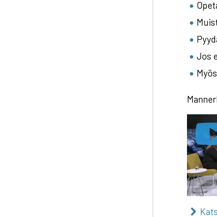
Opeta
Muist
Pyydä
Jos e
Myös 
Mannerh
Kats