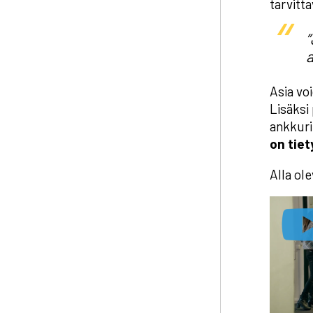
tarvitta
”
a
Asia vo
Lisäksi
ankkurit
on tiet
Alla ol