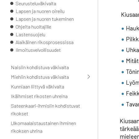
Seurusteluväkivalta
Lapsen ja nuoren oireilu
Kiusaam
Lapsen ja nuoren tukeminen
Ohjeita huoltajille
Hauk
Lastensuojelu
Pilk
Alaikäinen rikosprosessissa
Uhka
Ilmoitusvelvollisuudet
Mität
Naisiin kohdistuva väkivalta
Töni
Miehiin kohdistuva väkivalta
Lyöm
Kunniaan liittyvä väkivalta
Feikk
Ikäihmiset rikosten uhreina
Tava
Sateenkaari-ihmisiin kohdistuvat
rikokset
Kiusaam
Ulkomaalaistaustainen ihminen
tärkeää
rikoksen uhrina
mieleen