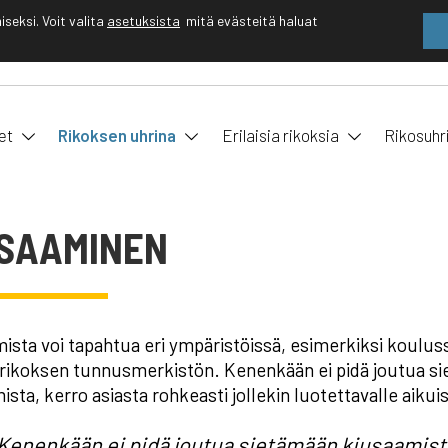
eksi. Voit valita
asetuksista
mitä evästeitä haluat
EN
FI
et
Rikoksen uhrina
Erilaisia rikoksia
Rikosuhr
USAAMINEN
ista voi tapahtua eri ympäristöissä, esimerkiksi kouluss
 rikoksen tunnusmerkistön. Kenenkään ei pidä joutua si
sta, kerro asiasta rohkeasti jollekin luotettavalle aikuis
Kenenkään ei pidä joutua sietämään kiusaamista 