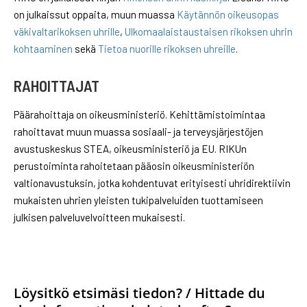
on julkaissut oppaita, muun muassa
Käytännön oikeusopas
väkivaltarikoksen uhrille
,
Ulkomaalaistaustaisen rikoksen uhrin
kohtaaminen
sekä
Tietoa nuorille rikoksen uhreille
.
RAHOITTAJAT
Päärahoittaja on oikeusministeriö. Kehittämistoimintaa
rahoittavat muun muassa sosiaali- ja terveysjärjestöjen
avustuskeskus STEA, oikeusministeriö ja EU. RIKUn
perustoiminta rahoitetaan pääosin oikeusministeriön
valtionavustuksin, jotka kohdentuvat erityisesti uhridirektiivin
mukaisten uhrien yleisten tukipalveluiden tuottamiseen
julkisen palveluvelvoitteen mukaisesti.
Löysitkö etsimäsi tiedon? / Hittade du