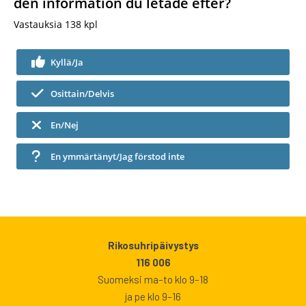
den information du letade efter?
Vastauksia
138
kpl
Kyllä/Ja
Osittain/Delvis
En/Nej
En ymmärtänyt/Jag förstod inte
Rikosuhripäivystys
116 006
Suomeksi ma–to klo 9–18
ja pe klo 9–16