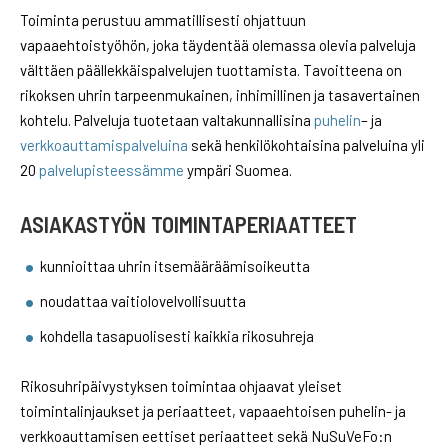
Toiminta perustuu ammatillisesti ohjattuun
vapaaehtoistyöhön, joka täydentää olemassa olevia palveluja
välttäen päällekkäispalvelujen tuottamista. Tavoitteena on
rikoksen uhrin tarpeenmukainen, inhimillinen ja tasavertainen
kohtelu. Palveluja tuotetaan valtakunnallisina
puhelin
– ja
verkkoauttamispalveluina
sekä henkilökohtaisina palveluina yli
20
palvelupisteessämme
ympäri Suomea.
ASIAKASTYÖN TOIMINTAPERIAATTEET
kunnioittaa uhrin itsemääräämisoikeutta
noudattaa vaitiolovelvollisuutta
kohdella tasapuolisesti kaikkia rikosuhreja
Rikosuhripäivystyksen toimintaa ohjaavat yleiset
toimintalinjaukset ja periaatteet, vapaaehtoisen puhelin- ja
verkkoauttamisen eettiset periaatteet sekä NuSuVeFo:n