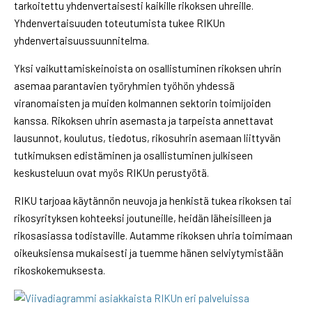
tarkoitettu yhdenvertaisesti kaikille rikoksen uhreille.
Yhdenvertaisuuden toteutumista tukee RIKUn
yhdenvertaisuussuunnitelma.
Yksi vaikuttamiskeinoista on osallistuminen rikoksen uhrin
asemaa parantavien työryhmien työhön yhdessä
viranomaisten ja muiden kolmannen sektorin toimijoiden
kanssa. Rikoksen uhrin asemasta ja tarpeista annettavat
lausunnot, koulutus, tiedotus, rikosuhrin asemaan liittyvän
tutkimuksen edistäminen ja osallistuminen julkiseen
keskusteluun ovat myös RIKUn perustyötä.
RIKU tarjoaa käytännön neuvoja ja henkistä tukea rikoksen tai
rikosyrityksen kohteeksi joutuneille, heidän läheisilleen ja
rikosasiassa todistaville. Autamme rikoksen uhria toimimaan
oikeuksiensa mukaisesti ja tuemme hänen selviytymistään
rikoskokemuksesta.