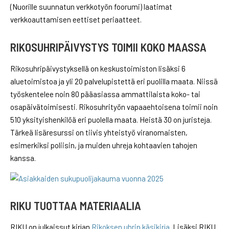
(Nuorille suunnatun verkkotyön foorumi) laatimat
verkkoauttamisen eettiset periaatteet.
RIKOSUHRIPÄIVYSTYS TOIMII KOKO MAASSA
Rikosuhripäivystyksellä on keskustoimiston lisäksi 6
aluetoimistoa ja yli 20 palvelupistettä eri puolilla maata. Niissä
työskentelee noin 80 pääasiassa ammattilaista koko- tai
osapäivätoimisesti. Rikosuhrityön vapaaehtoisena toimii noin
510 yksityishenkilöä eri puolella maata. Heistä 30 on juristeja.
Tärkeä lisäresurssi on tiivis yhteistyö viranomaisten,
esimerkiksi poliisin, ja muiden uhreja kohtaavien tahojen
kanssa.
RIKU TUOTTAA MATERIAALIA
RIKU on julkaissut kirjan
Rikoksen uhrin käsikirja
. Lisäksi RIKU