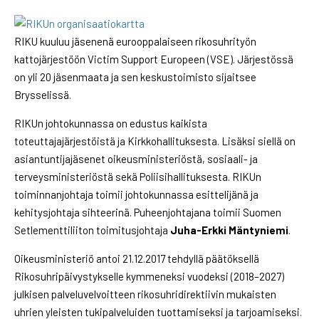
RIKU kuuluu jäsenenä eurooppalaiseen rikosuhrityön
kattojärjestöön Victim Support Europeen (VSE). Järjestössä
on yli 20 jäsenmaata ja sen keskustoimisto sijaitsee
Brysselissä.
RIKUn johtokunnassa on edustus kaikista
toteuttajajärjestöistä ja Kirkkohallituksesta. Lisäksi siellä on
asiantuntijajäsenet oikeusministeriöstä, sosiaali- ja
terveysministeriöstä sekä Poliisihallituksesta. RIKUn
toiminnanjohtaja toimii johtokunnassa esittelijänä ja
kehitysjohtaja sihteerinä. Puheenjohtajana toimii Suomen
Setlementtiliiton toimitusjohtaja
Juha-Erkki Mäntyniemi
.
Oikeusministeriö antoi 21.12.2017 tehdyllä päätöksellä
Rikosuhripäivystykselle kymmeneksi vuodeksi (2018–2027)
julkisen palveluvelvoitteen rikosuhridirektiivin mukaisten
uhrien yleisten tukipalveluiden tuottamiseksi ja tarjoamiseksi.