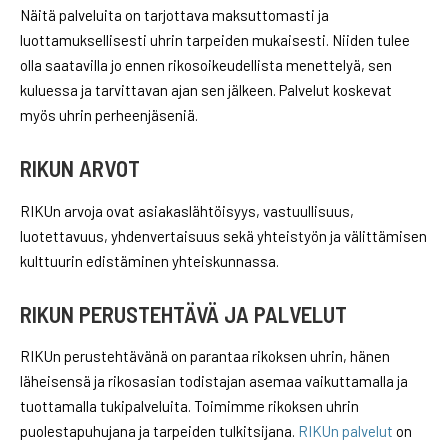
Näitä palveluita on tarjottava maksuttomasti ja
luottamuksellisesti uhrin tarpeiden mukaisesti. Niiden tulee
olla saatavilla jo ennen rikosoikeudellista menettelyä, sen
kuluessa ja tarvittavan ajan sen jälkeen. Palvelut koskevat
myös uhrin perheenjäseniä.
RIKUN ARVOT
RIKUn arvoja ovat asiakaslähtöisyys, vastuullisuus,
luotettavuus, yhdenvertaisuus sekä yhteistyön ja välittämisen
kulttuurin edistäminen yhteiskunnassa.
RIKUN PERUSTEHTÄVÄ JA PALVELUT
RIKUn perustehtävänä on parantaa rikoksen uhrin, hänen
läheisensä ja rikosasian todistajan asemaa vaikuttamalla ja
tuottamalla tukipalveluita. Toimimme rikoksen uhrin
puolestapuhujana ja tarpeiden tulkitsijana.
RIKUn palvelut
on