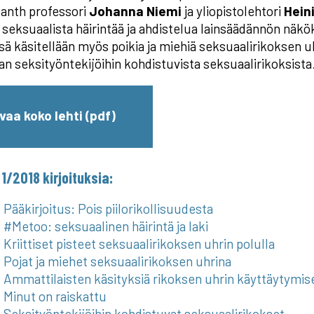
anth professori
Johanna Niemi
ja yliopistolehtori
Hein
 seksuaalista häirintää ja ahdistelua lainsäädännön näk
ä käsitellään myös poikia ja miehiä seksuaalirikoksen u
an seksityöntekijöihin kohdistuvista seksuaalirikoksista
vaa koko lehti (pdf)
1/2018 kirjoituksia:
Pääkirjoitus: Pois piilorikollisuudesta
#Metoo: seksuaalinen häirintä ja laki
Kriittiset pisteet seksuaalirikoksen uhrin polulla
Pojat ja miehet seksuaalirikoksen uhrina
Ammattilaisten käsityksiä rikoksen uhrin käyttäytymis
Minut on raiskattu
Seksityöntekijöihin kohdistuvat seksuaalirikokset