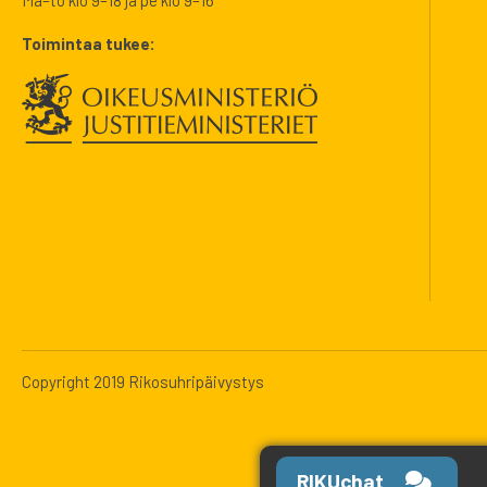
Ma–to klo 9–18 ja pe klo 9–16
Toimintaa tukee:
Copyright 2019 Rikosuhripäivystys
RIKUchat