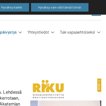
Hyväksy kaikki
Hyväksy vain välttämättömät
Suo
SE
ha
ipäivystys
Yhteystiedot
Tule vapaaehtoiseksi
ia. Lehdessä
 kerrotaan,
n Akatemian