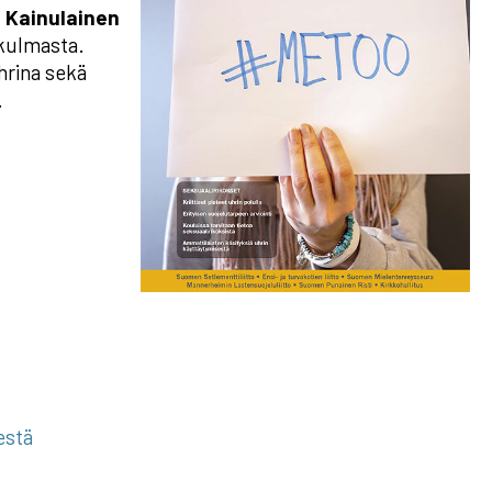
i Kainulainen
ökulmasta.
hrina sekä
.
estä