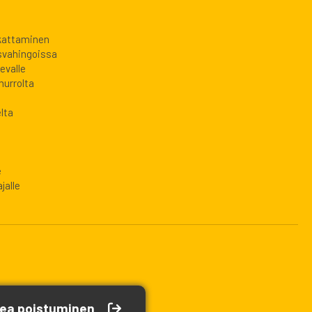
 kattaminen
svahingoissa
evalle
murrolta
lta
e
jalle
ea poistuminen