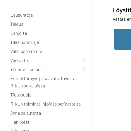
Löysit
Lausuntoja
Vastaa e
Talous
Lahjoita
Tilaa uutiskirje
Valmiustoiminta
Verkostot
Yhdenvertaisuus
Esteettömyys ja saavutettavuus
RIKUn palveluissa
Tietosuoja
RIKUn toimintalinjoja ja periaatteita
Anna palautetta
Hankkeet
RIKUintra