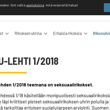
eksi. Voit valita
asetuksista
mitä evästeitä haluat
EN
FI
et
Rikoksen uhrina
Erilaisia rikoksia
Rikosuhr
U-LEHTI 1/2018
ehden 1/2018 teemana on seksuaalirikokset.
hdessä 1/18 käsitellään monipuolisesti seksuaalirikoks
läpi kriittiset pisteet seksuaalirikoksen uhrin polulla ja
tä tarkoittaa erityisen suojelutarpeen arviointi. Suome