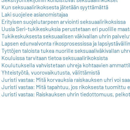
Kun seksuaalirikoksesta jätetään syyttämättä
Laki suojelee asianomistajaa
Erityisen suojelutarpeen arviointi seksuaalirikoksissa
Uusia Seri-tukikeskuksia perustetaan eri puolille maat
Tukikeskuksesta seksuaalisen väkivallan uhrin palvelu
Lapsen edunvalvonta rikosprosessissa ja lapsiystäväll
Tyttöjen taloista tukea nuorille seksuaaliväkivallan uhre
Kouluissa tarvitaan tietoa seksuaalirikoksista
Koulutuksella vahvistetaan uhreja kohtaavien ammatti
Yhteistyötä, vuorovaikutusta, välittämistä
Juristi vastaa: Mitä korvauksia raiskauksen uhri voi sa
Juristi vastaa: Mitä tapahtuu, jos rikoksesta tuomitt
Juristi vastaa: Raiskauksen uhrin tiedottomuus, pelkot