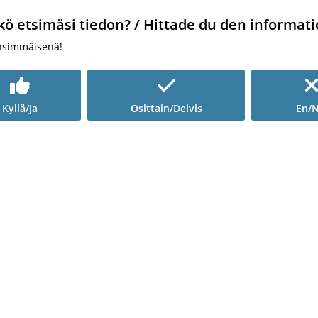
kö etsimäsi tiedon? / Hittade du den informati
nsimmäisenä!
Kyllä/Ja
Osittain/Delvis
En/N