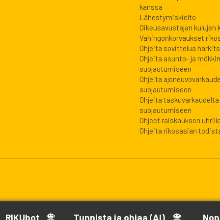
kanssa
Lähestymiskielto
Oikeusavustajan kulujen
Vahingonkorvaukset riko
Ohjeita sovittelua harkits
Ohjeita asunto- ja mökki
suojautumiseen
Ohjeita ajoneuvovarkaude
suojautumiseen
Ohjeita taskuvarkaudelta
suojautumiseen
Ohjeet raiskauksen uhrill
Ohjeita rikosasian todista
RIKUbot
Tunnista ja ohjaa (AI)
Nop