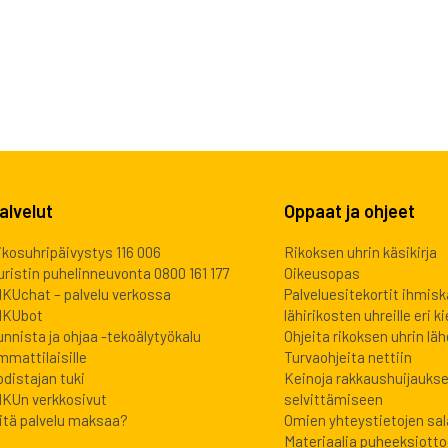
alvelut
Oppaat ja ohjeet
ikosuhripäivystys 116 006
Rikoksen uhrin käsikirja
uristin puhelinneuvonta 0800 161 177
Oikeusopas
IKUchat – palvelu verkossa
Palveluesitekortit ihmis
IKUbot
lähirikosten uhreille eri kie
unnista ja ohjaa -tekoälytyökalu
Ohjeita rikoksen uhrin lähe
mmattilaisille
Turvaohjeita nettiin
odistajan tuki
Keinoja rakkaushuijauks
IKUn verkkosivut
selvittämiseen
itä palvelu maksaa?
Omien yhteystietojen sa
Materiaalia puheeksiott