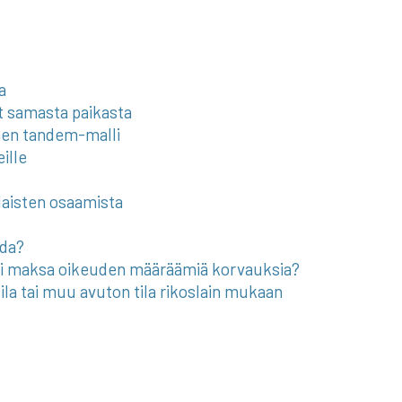
a
t samasta paikasta
inen tandem-malli
ille
laisten osaamista
ada?
u ei maksa oikeuden määräämiä korvauksia?
ila tai muu avuton tila rikoslain mukaan