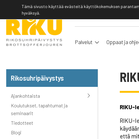
Tämä sivusto käyttää evästeitä käyttökokemuksen parantamis
hyväksyä.
Palvelut
Oppaat ja ohje
RIK
Rikosuhripäivystys
Ajankohtaista
Koulutukset, tapahtumat ja
RIKU-l
seminaarit
RIKU-le
Tiedotteet
käydään 
Blogi
että mi