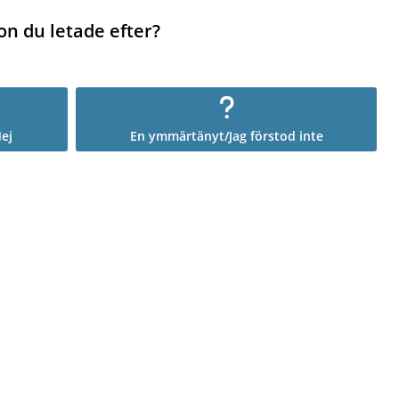
on du letade efter?
ej
En ymmärtänyt/Jag förstod inte