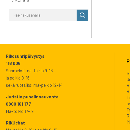
Suorita
haku
Rikosuhripäivystys
P
116 006
Suomeksi ma–to klo 9–18
R
ja pe klo 9–16
J
sekä ruotsiksi ma-pe klo 12–14
R
R
Juristin puhelinneuvonta
T
a
0800 161 177
T
Ma–to klo 17–19
R
M
RIKUchat