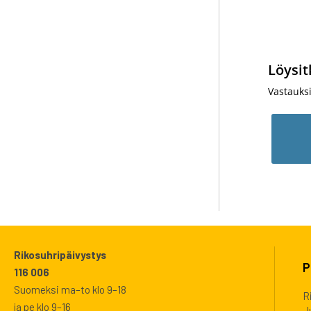
Löysit
Vastauks
Rikosuhripäivystys
P
116 006
Suomeksi ma–to klo 9–18
R
ja pe klo 9–16
J