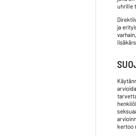
uhrille 
Direkti
ja erit
varhain
lisäkär
SUO
Käytänn
arvioid
tarvett
henkilö
seksuaa
arvioin
kertoo 