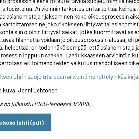
ko prosessin aikana toteutettavilla suojelutoimilla help
a todistelua. Arvioinnin tarkoitus on kartoittaa keinoja, jo
aa asianomistajan jaksaminen koko oikeusprosessin aikan
n kartoittamaan ne joko rikokseen liittyvät tai asianomist
ohtaisiin oloihin liittyvät seikat, jotka kuormittavat asi
tavaa tilannetta voidaan jo oikeusprosessin alussa, eli p
a, helpottaa, on todennäköisempää, että asianomistaja j
rosessin loppuun saakka. Laadukkaaseen arviointiin ku
 kerrotaan eri toimenpiteiden vaikutus mahdolliseen oik
ksen uhrin suojelutarpeen arviointimenettelyn käsikirja
ja kuva: Jenni Lehtonen
us on julkaistu RIKU-lehdessä 1/2018.
 koko lehti (pdf)