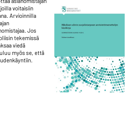
ottaa asianomistajan
illa voitaisiin
a. Arvioinnilla
ajan
anomistajaa. Jos
oliisin tekemissä
aksaa viedä
uluu myös se, että
eudenkäyntiin.