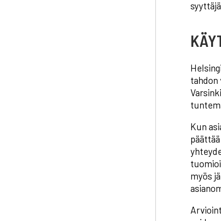
syyttäj
KÄY
Helsing
tahdon 
Varsink
tuntema
Kun asi
päättää
yhteyde
tuomioi
myös jä
asianom
Arvioin