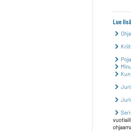
Lue lis
Ohje
Krii
Poja
Minu
Kun 
Juri
Juri
Seri
vuotiai
ohjaam