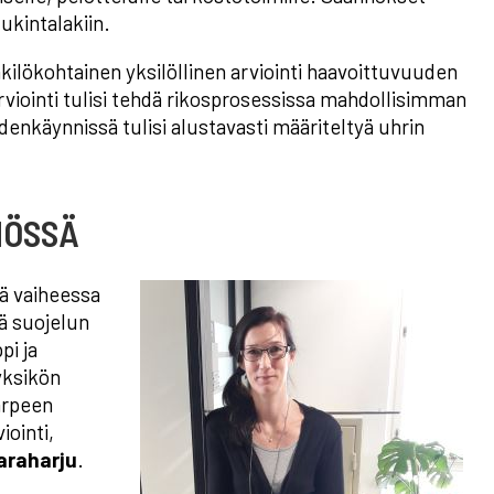
ukintalakiin.
enkilökohtainen yksilöllinen arviointi haavoittuvuuden
rviointi tulisi tehdä rikosprosessissa mahdollisimman
udenkäynnissä tulisi alustavasti määriteltyä uhrin
NÖSSÄ
sä vaiheessa
tä suojelun
pi ja
yksikön
arpeen
iointi,
araharju
.