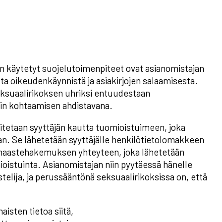
en käytetyt suojelutoimenpiteet ovat asianomistajan
ta oikeudenkäynnistä ja asiakirjojen salaamisesta.
seksuaalirikoksen uhriksi entuudestaan
in kohtaamisen ahdistavana.
itetaan syyttäjän kautta tuomioistuimeen, joka
jaan. Se lähetetään syyttäjälle henkilötietolomakkeen
a haastehakemuksen yhteyteen, joka lähetetään
ioistuinta. Asianomistajan niin pyytäessä hänelle
elija, ja perussääntönä seksuaalirikoksissa on, että
isten tietoa siitä,