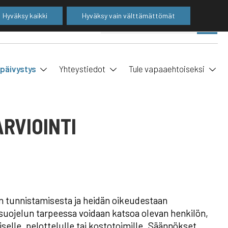
Hyväksy kaikki
Hyväksy vain välttämättömät
Suo
SE
ha
ipäivystys
Yhteystiedot
Tule vapaaehtoiseksi
RVIOINTI
ien tunnistamisesta ja heidän oikeudestaan
suojelun tarpeessa voidaan katsoa olevan henkilön,
umiselle, pelottelulle tai kostotoimille. Säännökset