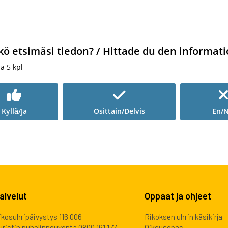
kö etsimäsi tiedon? / Hittade du den informati
ia
5
kpl
Kyllä/Ja
Osittain/Delvis
En/N
alvelut
Oppaat ja ohjeet
ikosuhripäivystys 116 006
Rikoksen uhrin käsikirja
uristin puhelinneuvonta 0800 161 177
Oikeusopas