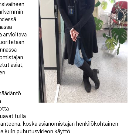
nsivaiheen
 tarkemmin
yhdessä
nassa
 arvioitava
suoritetaan
innassa
nomistajan
tut asiat,
sen
nsäädäntö
n
otta
uavat tulla
ilanteena, koska asianomistajan henkilökohtainen
a kuin puhutusvideon käyttö.