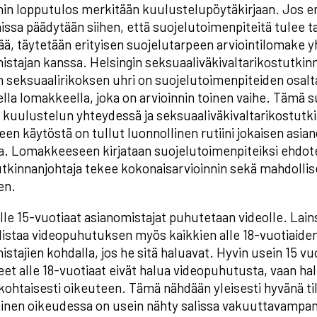
nin lopputulos merkitään kuulustelupöytäkirjaan. Jos e
nissa päädytään siihen, että suojelutoimenpiteitä tulee
ää, täytetään erityisen suojelutarpeen arviointilomake 
istajan kanssa. Helsingin seksuaaliväkivaltarikostutkin
n seksuaalirikoksen uhri on suojelutoimenpiteiden osalta
isella lomakkeella, joka on arvioinnin toinen vaihe. Tämä 
 kuulustelun yhteydessä ja seksuaaliväkivaltarikostutk
en käytöstä on tullut luonnollinen rutiini jokaisen asia
a. Lomakkeeseen kirjataan suojelutoimenpiteiksi ehdote
tutkinnanjohtaja tekee kokonaisarvioinnin sekä mahdolli
en.
alle 15-vuotiaat asianomistajat puhutetaan videolle. Lai
istaa videopuhutuksen myös kaikkien alle 18-vuotiaide
istajien kohdalla, jos he sitä haluavat. Hyvin usein 15 vu
eet alle 18-vuotiaat eivät halua videopuhutusta, vaan hal
kohtaisesti oikeuteen. Tämä nähdään yleisesti hyvänä t
nen oikeudessa on usein nähty salissa vakuuttavampan