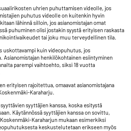
uaalirikosten uhrien puhuttamisen videolle, jos
mistajien puhutus videolle on kuitenkin hyvin
itaan lähinnä silloin, jos asianomistajan omat
ssä puhuminen olisi jostakin syystä erityisen raskasta
ikointivaikeudet tai joku muu terveydellinen tila.
 uskottavampi kuin videopuhutus, jos
eita. Asianomistajan henkilökohtainen esiintyminen
alta parempi vaihtoehto, siksi 18 vuotta
.
nen erityisen rajoitettua, omaavat asianomistajana
o Koskenmäki-Karaharju.
syyttävien syyttäjien kanssa, koska esitystä
saan. Käytännössä syyttäjien kanssa on sovittu,
ä. Koskenmäki-Karaharjun mukaan esimerkiksi
videopuhutuksesta keskustelutetaan erikseen myös