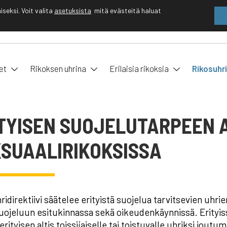
eksi. Voit valita
asetuksista
mitä evästeitä haluat
EN
FI
et
Rikoksen uhrina
Erilaisia rikoksia
Rikosuhr
TYISEN SUOJELUTARPEEN A
SUAALIRIKOKSISSA
ridirektiivi säätelee erityistä suojelua tarvitsevien uhr
suojeluun esitukinnassa sekä oikeudenkäynnissä. Erityis
erityisen altis toissijaiselle tai toistuvalle uhriksi jout