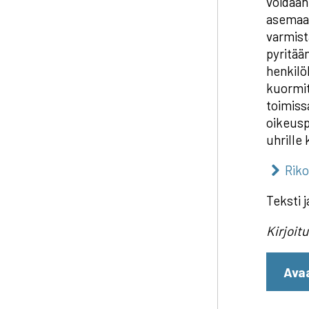
voidaan
asemaa j
varmist
pyritää
henkilök
kuormit
toimiss
oikeusp
uhrille
Riko
Teksti 
Kirjoit
Avaa