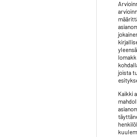
Arvioin
arvioin
määritt
asianom
jokaine
kirjall
yleensä
lomakke
kohdall
joista 
esityks
Kaikki 
mahdoll
asianom
täyttän
henkilö
kuulemi