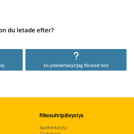
on du letade efter?
ej
En ymmärtänyt/Jag förstod inte
Rikosuhripäivystys
Ajankohtaista
Tiedotteet