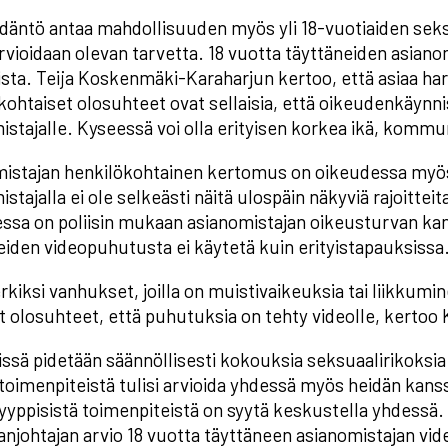
däntö antaa mahdollisuuden myös yli 18-vuotiaiden seks
arvioidaan olevan tarvetta. 18 vuotta täyttäneiden asiano
ista. Teija Koskenmäki-Karaharjun kertoo, että asiaa hark
kohtaiset olosuhteet ovat sellaisia, että oikeudenkäynni
istajalle. Kyseessä voi olla erityisen korkea ikä, kommun
istajan henkilökohtainen kertomus on oikeudessa myös
istajalla ei ole selkeästi näitä ulospäin näkyviä rajoitt
ssa on poliisin mukaan asianomistajan oikeusturvan kann
eiden videopuhutusta ei käytetä kuin erityistapauksissa
rkiksi vanhukset, joilla on muistivaikeuksia tai liikkumi
et olosuhteet, että puhutuksia on tehty videolle, kerto
issä pidetään säännöllisesti kokouksia seksuaalirikoksia 
toimenpiteistä tulisi arvioida yhdessä myös heidän kans
yyppisistä toimenpiteistä on syytä keskustella yhdess
anjohtajan arvio 18 vuotta täyttäneen asianomistajan 