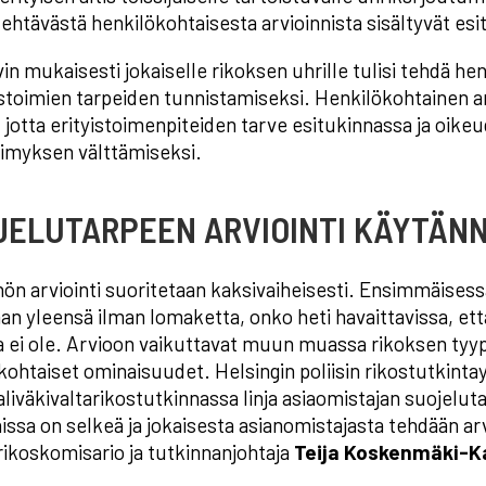
tehtävästä henkilökohtaisesta arvioinnista sisältyvät esit
ivin mukaisesti jokaiselle rikoksen uhrille tulisi tehdä h
yistoimien tarpeiden tunnistamiseksi. Henkilökohtainen a
, jotta erityistoimenpiteiden tarve esitukinnassa ja oike
simyksen välttämiseksi.
JELUTARPEEN ARVIOINTI KÄYTÄN
ön arviointi suoritetaan kaksivaiheisesti. Ensimmäises
aan yleensä ilman lomaketta, onko heti havaittavissa, et
a ei ole. Arvioon vaikuttavat muun muassa rikoksen tyyp
kohtaiset ominaisuudet. Helsingin poliisin rikostutkinta
liväkivaltarikostutkinnassa linja asiaomistajan suojelut
nissa on selkeä ja jokaisesta asianomistajasta tehdään arv
rikoskomisario ja tutkinnanjohtaja
Teija Koskenmäki-K