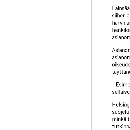
Lainsää
siihen 
harvina
henkilö
asianom
Asianom
asianom
oikeude
täyttän
– Esime
sellais
Helsing
suojelu
minkä t
tutkinn