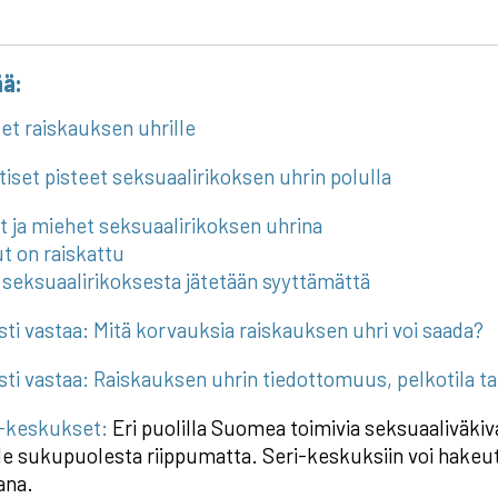
ää:
et raiskauksen uhrille
ttiset pisteet seksuaalirikoksen uhrin polulla
t ja miehet seksuaalirikoksen uhrina
t on raiskattu
seksuaalirikoksesta jätetään syyttämättä
sti vastaa: Mitä korvauksia raiskauksen uhri voi saada?
sti vastaa: Raiskauksen uhrin tiedottomuus, pelkotila t
-keskukset:
Eri puolilla Suomea toimivia seksuaaliväkiva
lle sukupuolesta riippumatta. Seri-keskuksiin voi hakeu
ana.