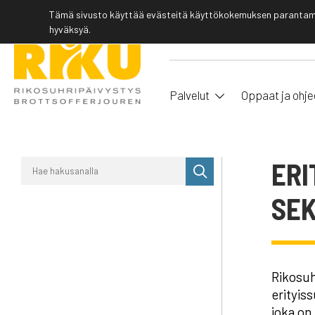
Tämä sivusto käyttää evästeitä käyttökokemuksen parantamis
hyväksyä.
Palvelut
Oppaat ja ohje
ERI
Suorita
haku
SEK
Rikosuh
erityis
joka on 