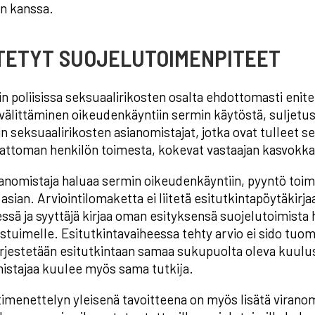
än kanssa.
TETYT SUOJELUTOIMENPITEET
in poliisissa seksuaalirikosten osalta ehdottomasti enit
välittäminen oikeudenkäyntiin sermin käytöstä, suljetus
in seksuaalirikosten asianomistajat, jotka ovat tulleet 
ttoman henkilön toimesta, kokevat vastaajan kasvokka
anomistaja haluaa sermin oikeudenkäyntiin, pyyntö toim
 asian. Arviointilomaketta ei liitetä esitutkintapöytäkir
ssä ja syyttäjä kirjaa oman esityksensä suojelutoimist
stuimelle. Esitutkintavaiheessa tehty arvio ei sido tuom
rjestetään esitutkintaan samaa sukupuolta oleva kuulust
istajaa kuulee myös sama tutkija.
timenettelyn yleisenä tavoitteena on myös lisätä viranoma