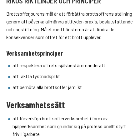
RIKUS RIKTLINJER OCH PRINCIPER
Brottsofferjourens mål är att förbättra brottsoffrens ställning
genom att påverka allmänna attityder, praxis, beslutsfattande
och lagstiftning. Målet med tjänsterna är att lindra de
konsekvenser som offret för ett brott upplever.
Verksamhetsprinciper
att respektera offrets självbestämmanderätt
att iaktta tystnadsplikt
att bemöta alla brottsoffer jämlikt
Verksamhetssätt
att förverkliga brottsofferverksamhet i form av
hjälpverksamhet som grundar sig på professionellt styrt
frivilligarbete