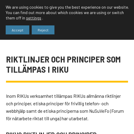
We are using cookies to give you the best experience on our website.
You can find out more about which cookies we are using or switch
them off in
settings
.
Accept
Reject
RIKTLINJER OCH PRINCIPER SOM
TILLÄMPAS I RIKU
Inom RIKUs verksamhet tillämpas RIKUs allmänna riktlinjer
och principer, etiska principer för frivillig telefon- och
webbhjälp samt de etiska principerna som NuSuVeFo (Forum
för nätarbete riktat till unga) har utarbetat.