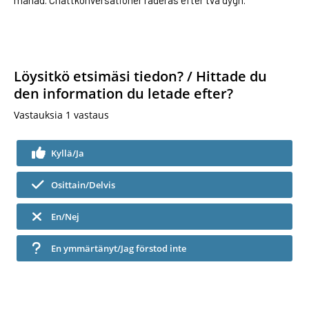
månad. Chattkonversationer raderas efter två dygn.
Löysitkö etsimäsi tiedon? / Hittade du
den information du letade efter?
Vastauksia
1
vastaus
Kyllä/Ja
Osittain/Delvis
En/Nej
En ymmärtänyt/Jag förstod inte