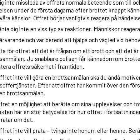
ig inte missleda av offrets normala beteende som till och
lsen under de första dagarna efter brottet knappt kän
våra känslor. Offret börjar vanligtvis reagera på händel
nta dig inte en viss typ av reaktioner. Människor reagera
ärvarande och var beredd att hjälpa och vägled vid behov 
ta för offret att det är frågan om ett brott och att det är
sanmälan. Ju snabbare polisen får kännedom om brottet,
tera offrets säkerhet i framtiden.
fret inte vill göra en brottsanmälan ska du ändå motivera
soffertjänster. Efter att offret har kommit över den förs
 en brottsanmälan.
fret en möjlighet att berätta om sina upplevelser och tr
kten har en stor betydelse för hur offret i fortsättningen
ratar om det.
fret inte vill prata – tvinga inte honom eller henne. Berät