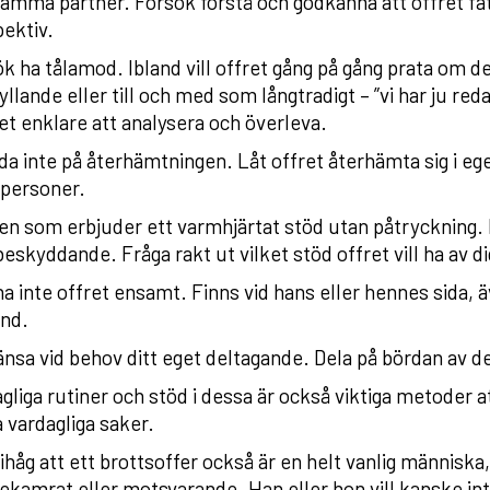
amma partner. Försök förstå och godkänna att offret fatt
ektiv.
k ha tålamod. Ibland vill offret gång på gång prata om 
yllande eller till och med som långtradigt – ”vi har ju re
et enklare att analysera och överleva.
a inte på återhämtningen. Låt offret återhämta sig i ege
 personer.
en som erbjuder ett varmhjärtat stöd utan påtryckning. 
eskyddande. Fråga rakt ut vilket stöd offret vill ha av di
 inte offret ensamt. Finns vid hans eller hennes sida, ä
ånd.
nsa vid behov ditt eget deltagande. Dela på bördan av 
gliga rutiner och stöd i dessa är också viktiga metoder att 
 vardagliga saker.
håg att ett brottsoffer också är en helt vanlig människa, 
ekamrat eller motsvarande. Han eller hon vill kanske int