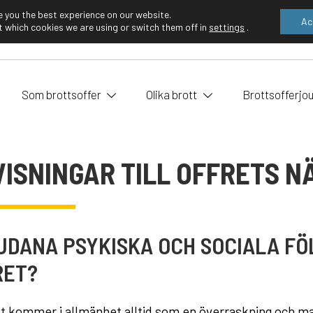
e you the best experience on our website.
Ac
 which cookies we are using or switch them off in
settings
.
EN
FI
Som brottsoffer
Olika brott
Brottsofferjo
ISNINGAR TILL OFFRETS 
UDANA PSYKISKA OCH SOCIALA FÖ
RET?
tt kommer i allmänhet alltid som en överraskning och man