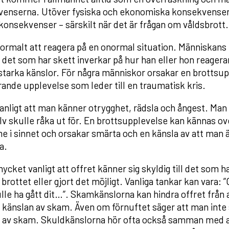
enserna. Utöver fysiska och ekonomiska konsekvenser u
 konsekvenser – särskilt när det är frågan om våldsbrott.
normalt att reagera på en onormal situation. Människans eg
 det som har skett inverkar på hur han eller hon reager
starka känslor. För några människor orsakar en brottsupp
ande upplevelse som leder till en traumatisk kris.
vanligt att man känner otrygghet, rädsla och ångest. Man 
lv skulle råka ut för. En brottsupplevelse kan kännas o
 i sinnet och orsakar smärta och en känsla av att man
a.
ycket vanligt att offret känner sig skyldig till det som h
 brottet eller gjort det möjligt. Vanliga tankar kan vara:
lle ha gått dit…”. Skamkänslorna kan hindra offret från at
 känslan av skam. Även om förnuftet säger att man inte sjä
 av skam. Skuldkänslorna hör ofta också samman med at