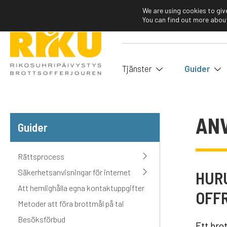
We are using cookies to giv
You can find out more about
Tjänster
Guider
ANV
Guider
Rättsprocess
Säkerhetsanvisningar för internet
HUR
Att hemlighålla egna kontaktuppgifter
OFF
Metoder att föra brottmål på tal
Besöksförbud
Ett bro