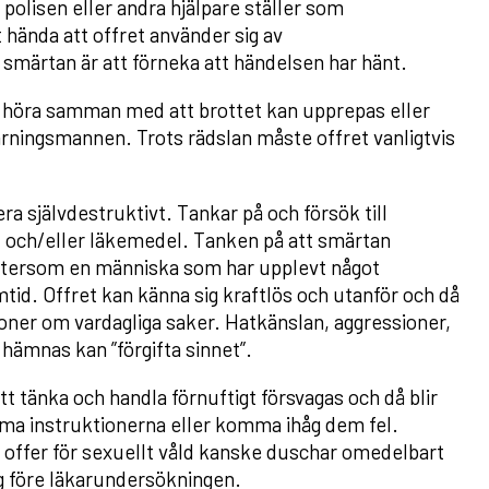
polisen eller andra hjälpare ställer som
hända att offret använder sig av
smärtan är att förneka att händelsen har hänt.
n höra samman med att brottet kan upprepas eller
rningsmannen. Trots rädslan måste offret vanligtvis
ra självdestruktivt. Tankar på och försök till
 och/eller läkemedel. Tanken på att smärtan
 eftersom en människa som har upplevt något
amtid. Offret kan känna sig kraftlös och utanför och då
ioner om vardagliga saker. Hatkänslan, aggressioner,
 hämnas kan ”förgifta sinnet”.
 tänka och handla förnuftigt försvagas och då blir
mma instruktionerna eller komma ihåg dem fel.
ett offer för sexuellt våld kanske duschar omedelbart
ig före läkarundersökningen.