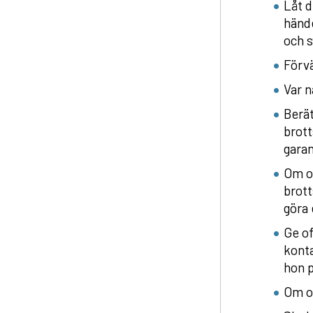
Låt d
hände
och s
Förvä
Var n
Berät
brott
garan
Om of
brott
göra
Ge of
konta
hon p
Om of