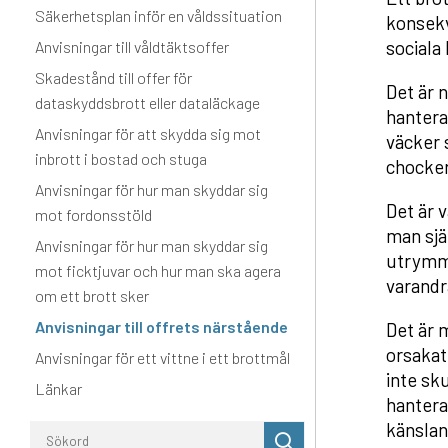
Säkerhetsplan inför en våldssituation
konsekv
sociala
Anvisningar till våldtäktsoffer
Skadestånd till offer för
Det är 
dataskyddsbrott eller dataläckage
hantera
Anvisningar för att skydda sig mot
väcker 
inbrott i bostad och stuga
chocker
Anvisningar för hur man skyddar sig
Det är 
mot fordonsstöld
man sjä
Anvisningar för hur man skyddar sig
utrymme
mot ficktjuvar och hur man ska agera
varandr
om ett brott sker
Anvisningar till offrets närstående
Det är m
orsakat
Anvisningar för ett vittne i ett brottmål
inte sku
Länkar
hantera
känslan
Utför