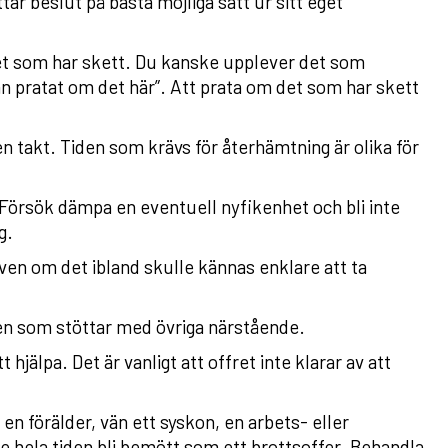
ar beslut på bästa möjliga sätt ur sitt eget
det som har skett. Du kanske upplever det som
dan pratat om det här”. Att prata om det som har skett
n takt. Tiden som krävs för återhämtning är olika för
Försök dämpa en eventuell nyfikenhet och bli inte
g.
ven om det ibland skulle kännas enklare att ta
den som stöttar med övriga närstående.
hjälpa. Det är vanligt att offret inte klarar av att
en förälder, vän ett syskon, en arbets- eller
e hela tiden bli bemött som ett brottsoffer. Behandla