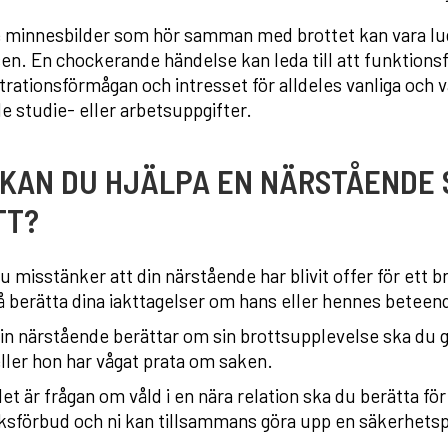
 minnesbilder som hör samman med brottet kan vara ludd
en. En chockerande händelse kan leda till att funktionsf
rationsförmågan och intresset för alldeles vanliga och va
e studie- eller arbetsuppgifter.
KAN DU HJÄLPA EN NÄRSTÅENDE S
TT?
 misstänker att din närstående har blivit offer för ett b
 berätta dina iakttagelser om hans eller hennes beteen
in närstående berättar om sin brottsupplevelse ska du 
ller hon har vågat prata om saken.
 det är frågan om våld i en nära relation ska du berätta
ksförbud och ni kan tillsammans göra upp en säkerhetsp