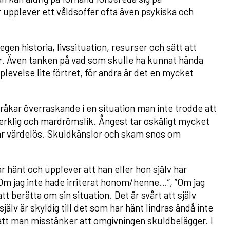
pplever ett våldsoffer ofta även psykiska och
en historia, livssituation, resurser och sätt att
ar. Även tanken på vad som skulle ha kunnat hända
levelse lite förtret, för andra är det en mycket
råkar överraskande i en situation man inte trodde att
verklig och mardrömslik. Ångest tar oskäligt mycket
 är värdelös. Skuldkänslor och skam snos om
ar hänt och upplever att han eller hon själv har
 ”Om jag inte hade irriterat honom/henne…”, ”Om jag
t berätta om sin situation. Det är svårt att själv
lv är skyldig till det som har hänt lindras ändå inte
t man misstänker att omgivningen skuldbelägger. I