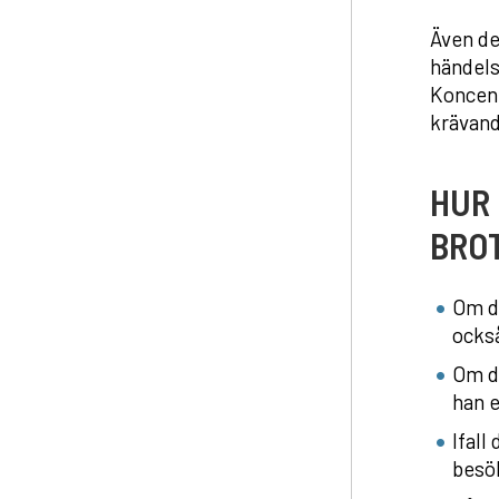
Även de
händels
Koncent
krävand
HUR 
BRO
Om du
också
Om d
han e
Ifall
besö