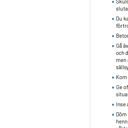
Skuld
sluta
Du ka
förtr
Beton
Gå äv
och d
men a
sälls
Kom i
Ge of
situa
Inse 
Döm i
henne