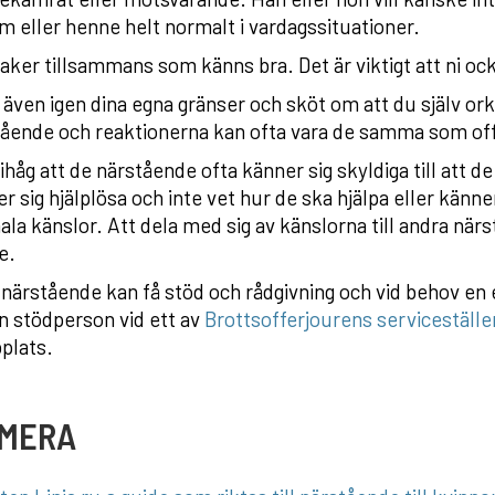
 eller henne helt normalt i vardagssituationer.
aker tillsammans som känns bra. Det är viktigt att ni ock
även igen dina egna gränser och sköt om att du själv o
tående och reaktionerna kan ofta vara de samma som off
håg att de närstående ofta känner sig skyldiga till att d
r sig hjälplösa och inte vet hur de ska hjälpa eller känne
la känslor. Att dela med sig av känslorna till andra nä
e.
närstående kan få stöd och rådgivning och vid behov en
n stödperson vid ett av
Brottsofferjourens serviceställe
plats.
 MERA