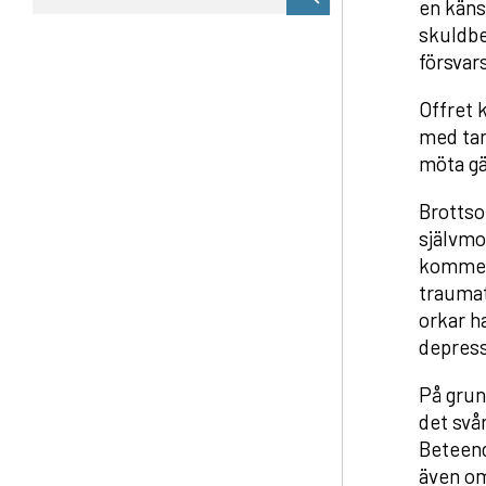
en käns
sökning
skuldbe
försvar
Offret 
med tan
möta gä
Brottso
självmo
kommer 
traumati
orkar h
depressi
På grun
det svå
Beteende
även om