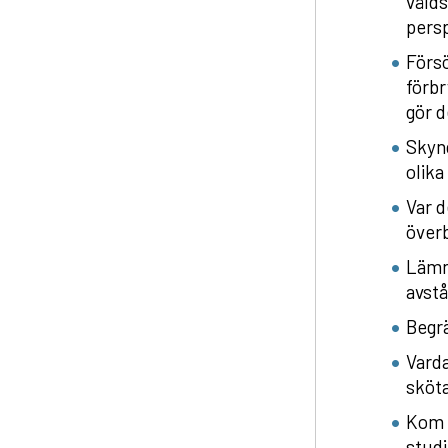
vålds
persp
Försö
förbr
gör d
Skynd
olika
Var d
överb
Lämna
avst
Begrä
Varda
sköta
Kom i
studi