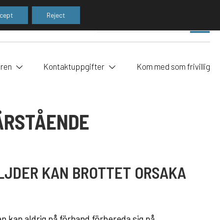
cept
Reject
Utf
SE
sök
uren
Kontaktuppgifter
Kom med som frivillig
NÄRSTÅENDE
LJDER KAN BROTTET ORSAKA
 kan aldrig på förhand förbereda sig på