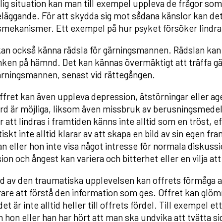
lig situation kan man till exempel uppleva de frågor som 
läggande. För att skydda sig mot sådana känslor kan det 
smekanismer. Ett exempel på hur psyket försöker lindra 
kan också känna rädsla för gärningsmannen. Rädslan ka
ken på hämnd. Det kan kännas övermäktigt att träffa gä
rningsmannen, senast vid rättegången.
ffret kan även uppleva depression, ätstörningar eller age
rd är möjliga, liksom även missbruk av berusningsmedel
att lindras i framtiden känns inte alltid som en tröst,
skt inte alltid klarar av att skapa en bild av sin egen fr
an eller hon inte visa något intresse för normala diskuss
on och ångest kan variera och bitterhet eller en vilja att
d av den traumatiska upplevelsen kan offrets förmåga att
rare att förstå den information som ges. Offret kan glö
t är inte alltid heller till offrets fördel. Till exempel 
 hon eller han har hört att man ska undvika att tvätta s