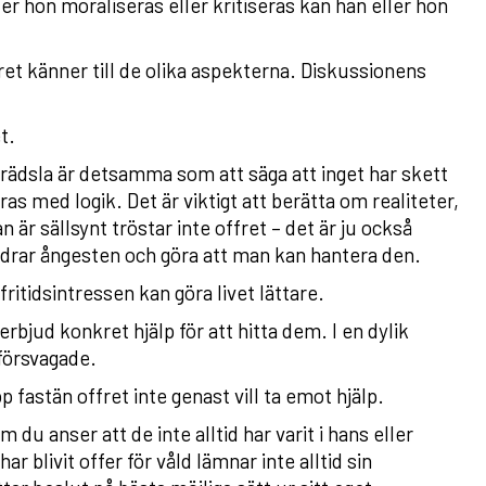
er hon moraliseras eller kritiseras kan han eller hon
fret känner till de olika aspekterna. Diskussionens
t.
a rädsla är detsamma som att säga att inget har skett
as med logik. Det är viktigt att berätta om realiteter,
är sällsynt tröstar inte offret – det är ju också
lindrar ångesten och göra att man kan hantera den.
fritidsintressen kan göra livet lättare.
rbjud konkret hjälp för att hitta dem. I en dylik
försvagade.
p fastän offret inte genast vill ta emot hjälp.
m du anser att de inte alltid har varit i hans eller
 blivit offer för våld lämnar inte alltid sin