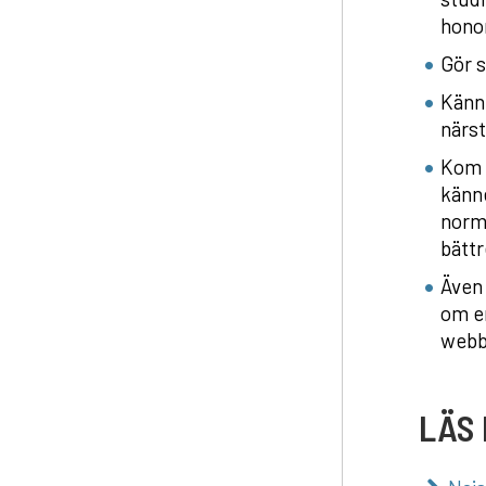
honom
Gör s
Känn 
närs
Kom i
känne
norma
bättr
Även 
om e
webb
LÄS