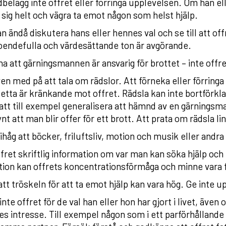
belägg inte offret eller förringa upplevelsen. Om han ell
 sig helt och vägra ta emot någon som helst hjälp.
n ändå diskutera hans eller hennes val och se till att of
oendefulla och värdesättande ton är avgörande.
a att gärningsmannen är ansvarig för brottet – inte offre
en med på att tala om rädslor. Att förneka eller förring
etta är kränkande mot offret. Rädsla kan inte bortförklar
tt till exempel generalisera att hämnd av en gärningsman 
ynt att man blir offer för ett brott. Att prata om rädsla 
håg att böcker, friluftsliv, motion och musik eller andra 
fret skriftlig information om var man kan söka hjälp och e
tion kan offrets koncentrationsförmåga och minne vara 
att tröskeln för att ta emot hjälp kan vara hög. Ge inte up
nte offret för de val han eller hon har gjort i livet, även o
s intresse. Till exempel någon som i ett parförhållande har