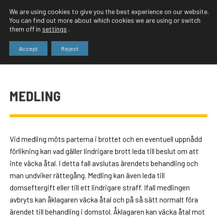
We are using cookies to give you the best experience on our website.
You can find out more about which cookies we are using or switch
them off in
settings
.
Accept
Reject
MEDLING
Vid medling möts parterna i brottet och en eventuell uppnådd
förlikning kan vad gäller lindrigare brott leda till beslut om att
inte väcka åtal. I detta fall avslutas ärendets behandling och
man undviker rättegång. Medling kan även leda till
domseftergift eller till ett lindrigare straff. Ifall medlingen
avbryts kan åklagaren väcka åtal och på så sätt normalt föra
ärendet till behandling i domstol. Åklagaren kan väcka åtal mot