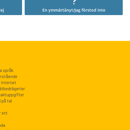
ej
En ymmärtänyt/Jag förstod inte
ka språk
närstående
 internet
nätbedrägerier
taktuppgifter
 på tal
 ett
ada