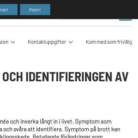
cept
Reject
Utf
SE
sök
uren
Kontaktuppgifter
Kom med som frivillig
OCH IDENTIFIERINGEN AV
nde och inverka långt in i livet. Symptom som
a och svåra att identifiera. Symptom på brott kan
ecklingsskede. Betydande förändringar som