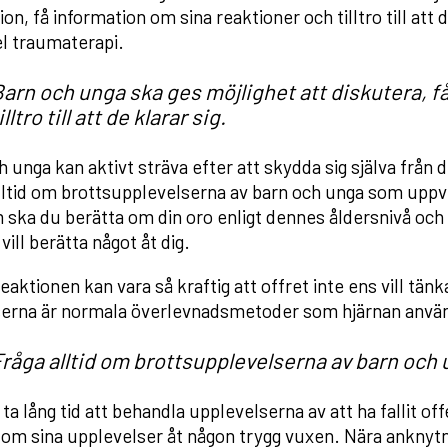
on, få information om sina reaktioner och tilltro till att d
 traumaterapi.
arn och unga ska ges möjlighet att diskutera, f
illtro till att de klarar sig.
h unga kan aktivt sträva efter att skydda sig själva frå
lltid om brottsupplevelserna av barn och unga som uppvis
ska du berätta om din oro enligt dennes åldersnivå och
ill berätta något åt dig.
eaktionen kan vara så kraftig att offret inte ens vill tän
erna är normala överlevnadsmetoder som hjärnan använd
Fråga alltid om brottsupplevelserna av barn oc
ta lång tid att behandla upplevelserna av att ha fallit offe
 om sina upplevelser åt någon trygg vuxen. Nära anknytni