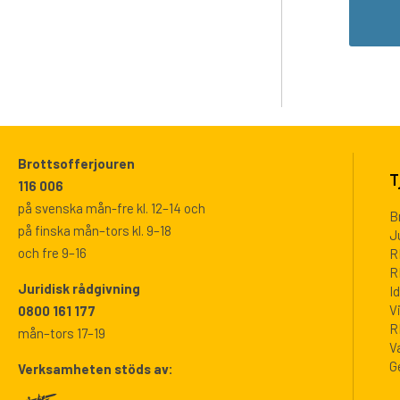
Brottsofferjouren
T
116 006
på svenska mån-fre kl. 12–14 och
B
på finska mån–tors kl. 9–18
J
och fre 9–16
R
R
Juridisk rådgivning
I
V
0800 161 177
R
mån–tors 17–19
V
G
Verksamheten stöds av: