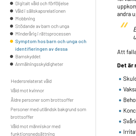
Digitalt våld och förföljelse
uppkomm
Våld i sällskapsrelationen
andra u
Mobbning
Stödande av barn och unga
Minderårig i rättsprocessen
Symptom hos barn och unga och
identifieringen av dessa
Att fal
Barnskyddet
Anmälningsskyldigheter
Det är 
Skuld
Hedersrelaterat våld
Vaks
Våld mot kvinnor
Behov
Äldre personer som brottsoffer
Personer med utländsk bakgrund som
Konc
brottsoffer
Svåri
Våld mot människor med
Irrita
funktionsnedsättning