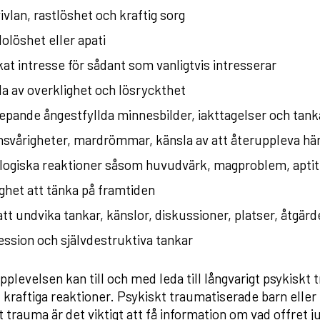
ivlan, rastlöshet och kraftig sorg
olöshet eller apati
at intresse för sådant som vanligtvis intresserar
a av overklighet och lösryckthet
pande ångestfyllda minnesbilder, iakttagelser och tan
svårigheter, mardrömmar, känsla av att återuppleva hä
ologiska reaktioner såsom huvudvärk, magproblem, aptit
ghet att tänka på framtiden
 att undvika tankar, känslor, diskussioner, platser, åtgär
ssion och självdestruktiva tankar
pplevelsen kan till och med leda till långvarigt psykisk
t kraftiga reaktioner. Psykiskt traumatiserade barn eller 
t trauma är det viktigt att få information om vad offret j