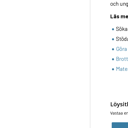
och ung
Läs me
Söka 
Stöd
Göra
Brot
Mater
Löysit
Vastaa e