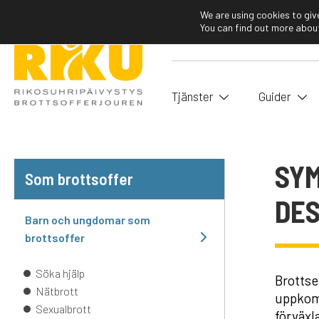
We are using cookies to giv
You can find out more about
Tjänster
Guider
SYM
Som brottsoffer
DE
Barn och ungdomar som
brottsoffer
Söka hjälp
Brottse
Nätbrott
uppkomm
Sexualbrott
förväxl