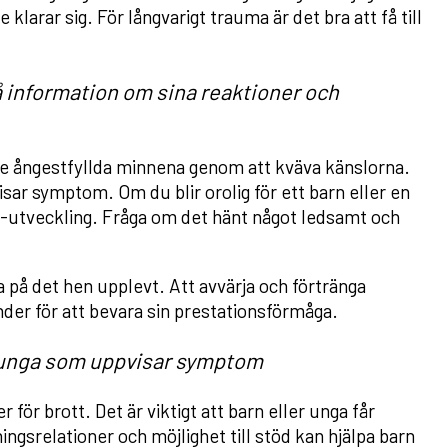
e klarar sig. För långvarigt trauma är det bra att få till
å information om sina reaktioner och
n de ångestfyllda minnena genom att kväva känslorna.
ar symptom. Om du blir orolig för ett barn eller en
 -utveckling. Fråga om det hänt något ledsamt och
ka på det hen upplevt. Att avvärja och förtränga
er för att bevara sin prestationsförmåga.
h unga som uppvisar symptom
r för brott. Det är viktigt att barn eller unga får
ngsrelationer och möjlighet till stöd kan hjälpa barn