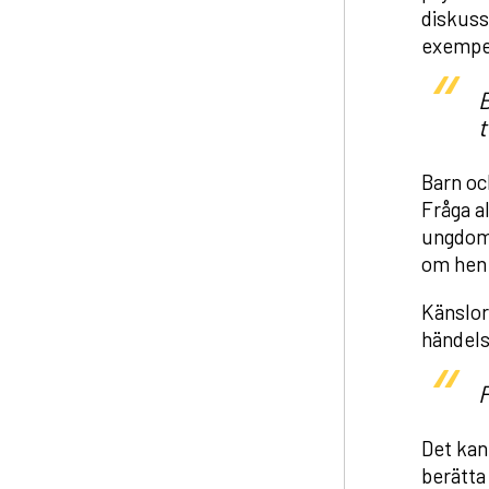
diskussi
exempel
B
t
Barn oc
Fråga a
ungdom 
om hen v
Känslor
händels
Det kan 
berätta