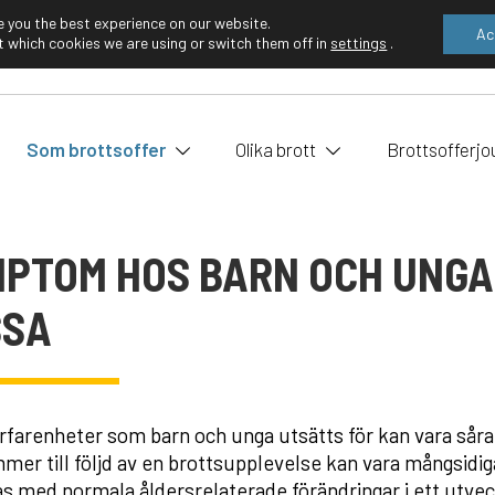
e you the best experience on our website.
Ac
 which cookies we are using or switch them off in
settings
.
EN
FI
Som brottsoffer
Olika brott
Brottsofferjo
PTOM HOS BARN OCH UNGA 
SSA
rfarenheter som barn och unga utsätts för kan vara såra
er till följd av en brottsupplevelse kan vara mångsidig
as med normala åldersrelaterade förändringar i ett utv