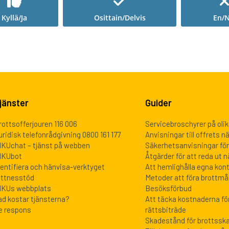
Kyllä/Ja
Osittain/Delvis
En/N
jänster
Guider
rottsofferjouren 116 006
Servicebroschyrer på oli
uridisk telefonrådgivning 0800 161 177
Anvisningar till offrets 
IKUchat – tjänst på webben
Säkerhetsanvisningar för
IKUbot
Åtgärder för att reda ut 
dentifiera och hänvisa-verktyget
Att hemlighålla egna kon
ittnesstöd
Metoder att föra brottmål
IKUs webbplats
Besöksförbud
ad kostar tjänsterna?
Att täcka kostnaderna för
e respons
rättsbiträde
Skadestånd för brottssk