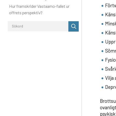
Förtv
Hur framskrider Vastaamo-fallet ur
offrets perspektiv?
Känsl
Minsk
Utför
sökning
Känsl
Uppre
Sömn
Fysi
Svåri
Vilja
Depre
Brottsu
ovanlig
psykisk