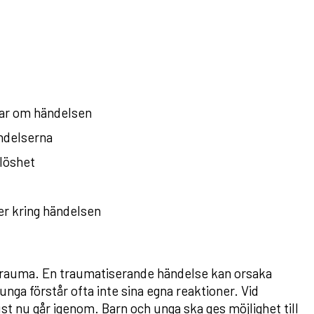
kar om händelsen
ndelserna
löshet
der kring händelsen
t trauma. En traumatiserande händelse kan orsaka
unga förstår ofta inte sina egna reaktioner. Vid
ust nu går igenom. Barn och unga ska ges möjlighet till