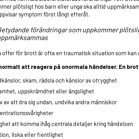
er plötsligt hos barn eller unga ska alltid uppmärksa
ppvisar symptom först långt efteråt.
Betydande förändringar som uppkommer plötsligt
uppmärksammas
la offer för brott är ofta en traumatisk situation som kan
normalt att reagera på onormala händelser. En brot
känslor, skam, rädsla och känslor av otrygghet
amhet, uppskrämdhet eller ängslighet
 av att dra sig undan, undvika andra människor
entrationssvårigheter
ghet att komma ihåg centrala detaljer kring händelsen
tion, ilska eller fientlighet