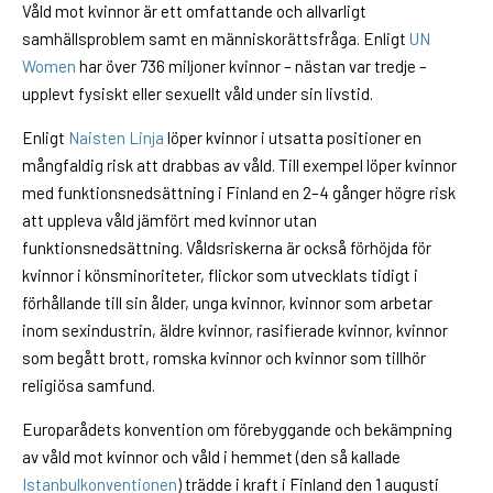
Våld mot kvinnor är ett omfattande och allvarligt
samhällsproblem samt en människorättsfråga. Enligt
UN
Women
har över 736 miljoner kvinnor – nästan var tredje –
upplevt fysiskt eller sexuellt våld under sin livstid.
Enligt
Naisten Linja
löper kvinnor i utsatta positioner en
mångfaldig risk att drabbas av våld. Till exempel löper kvinnor
med funktionsnedsättning i Finland en 2–4 gånger högre risk
att uppleva våld jämfört med kvinnor utan
funktionsnedsättning. Våldsriskerna är också förhöjda för
kvinnor i könsminoriteter, flickor som utvecklats tidigt i
förhållande till sin ålder, unga kvinnor, kvinnor som arbetar
inom sexindustrin, äldre kvinnor, rasifierade kvinnor, kvinnor
som begått brott, romska kvinnor och kvinnor som tillhör
religiösa samfund.
Europarådets konvention om förebyggande och bekämpning
av våld mot kvinnor och våld i hemmet (den så kallade
Istanbulkonventionen
) trädde i kraft i Finland den 1 augusti