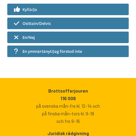
Kyllä/Ja
Osittain/Delvis
En/Nej
En ymmärtänyt/Jag förstod inte
Brottsofferjouren
116 006
på svenska mån-fre kl. 12–14 och
på finska mån–tors kl. 9–18
och fre 9–16
Juridisk rådgivning