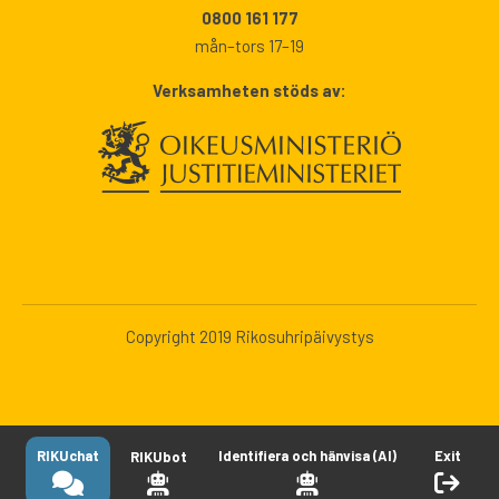
0800 161 177
mån–tors 17–19
Verksamheten stöds av:
Copyright 2019 Rikosuhripäivystys
RIKUchat
Identifiera och hänvisa (AI)
Exit
RIKUbot