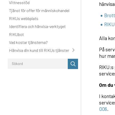
Vittnesstöd
hänvisa
Tjänst för offer för människohandel
Brott
RIKUs webbplats
RIKU
Identifiera och hänvisa-verktyget
RIKUbot
Alla ko
Vad kostar tjänsterna?
På serv
Hänvisa din kund till RIKUs tjänster
hur man
Utför
RIKU:s 
sökning
services
Om du v
I konta
services
006
.