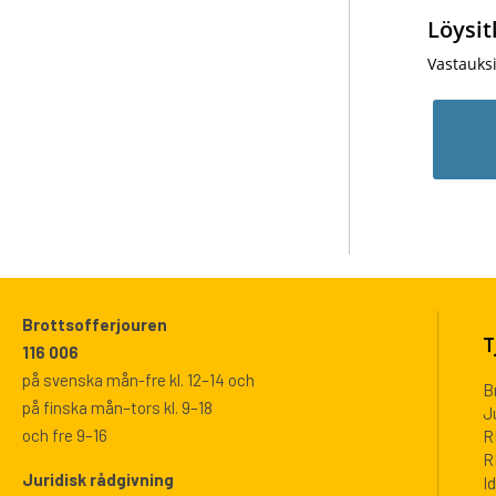
Löysit
Vastauks
Brottsofferjouren
T
116 006
på svenska mån-fre kl. 12–14 och
B
på finska mån–tors kl. 9–18
J
och fre 9–16
R
R
Juridisk rådgivning
I