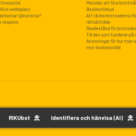
ittnesstöd
Metoder att föra brottmål
IKUs webbplats
Besöksförbud
ad kostar tjänsterna?
Att täcka kostnaderna för
e respons
rättsbiträde
Skadestånd för brottssk
Till den som funderar på
Anvisningar för hur man 
mot fordonsstöld
RIKUbot
Identifiera och hänvisa (AI)