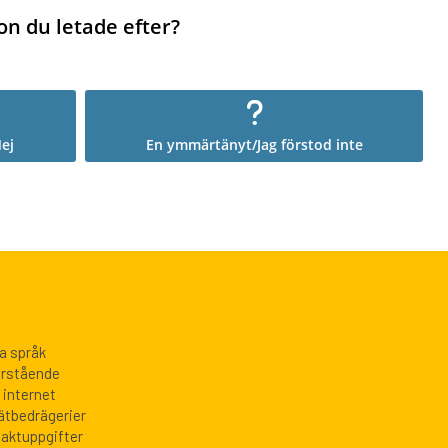
on du letade efter?
ej
En ymmärtänyt/Jag förstod inte
ka språk
närstående
 internet
nätbedrägerier
taktuppgifter