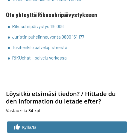
Ota yhteyttä Rikosuhripäivystykseen
Rikosuhripäivystys 116 006
Juristin puhelinneuvonta 0800 161 177
Tukihenkilö palvelupisteestä
RIKUchat – palvelu verkossa
Löysitkö etsimäsi tiedon? / Hittade du
den information du letade efter?
Vastauksia
34
kpl
Kyllä/Ja