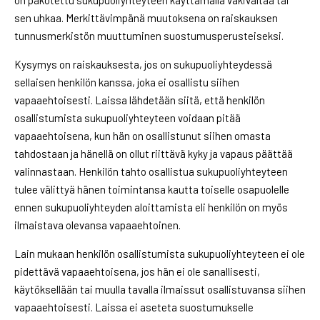
on pakotettu sukupuoliyhteyteen käyttämällä väkivaltaa tai
sen uhkaa. Merkittävimpänä muutoksena on raiskauksen
tunnusmerkistön muuttuminen suostumusperusteiseksi.
Kysymys on raiskauksesta, jos on sukupuoliyhteydessä
sellaisen henkilön kanssa, joka ei osallistu siihen
vapaaehtoisesti. Laissa lähdetään siitä, että henkilön
osallistumista sukupuoliyhteyteen voidaan pitää
vapaaehtoisena, kun hän on osallistunut siihen omasta
tahdostaan ja hänellä on ollut riittävä kyky ja vapaus päättää
valinnastaan. Henkilön tahto osallistua sukupuoliyhteyteen
tulee välittyä hänen toimintansa kautta toiselle osapuolelle
ennen sukupuoliyhteyden aloittamista eli henkilön on myös
ilmaistava olevansa vapaaehtoinen.
Lain mukaan henkilön osallistumista sukupuoliyhteyteen ei ole
pidettävä vapaaehtoisena, jos hän ei ole sanallisesti,
käytöksellään tai muulla tavalla ilmaissut osallistuvansa siihen
vapaaehtoisesti. Laissa ei aseteta suostumukselle