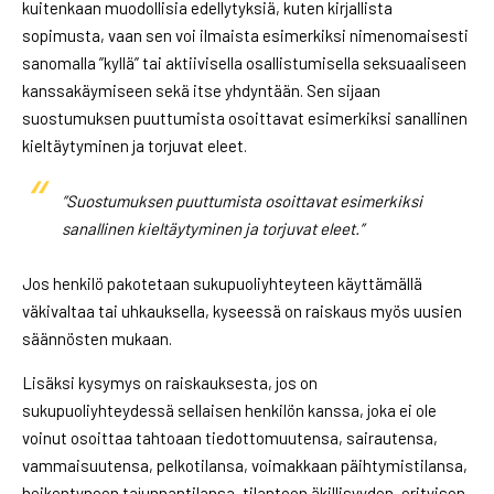
kuitenkaan muodollisia edellytyksiä, kuten kirjallista
sopimusta, vaan sen voi ilmaista esimerkiksi nimenomaisesti
sanomalla ”kyllä” tai aktiivisella osallistumisella seksuaaliseen
kanssakäymiseen sekä itse yhdyntään. Sen sijaan
suostumuksen puuttumista osoittavat esimerkiksi sanallinen
kieltäytyminen ja torjuvat eleet.
”Suostumuksen puuttumista osoittavat esimerkiksi
sanallinen kieltäytyminen ja torjuvat eleet.”
Jos henkilö pakotetaan sukupuoliyhteyteen käyttämällä
väkivaltaa tai uhkauksella, kyseessä on raiskaus myös uusien
säännösten mukaan.
Lisäksi kysymys on raiskauksesta, jos on
sukupuoliyhteydessä sellaisen henkilön kanssa, joka ei ole
voinut osoittaa tahtoaan tiedottomuutensa, sairautensa,
vammaisuutensa, pelkotilansa, voimakkaan päihtymistilansa,
heikentyneen tajunnantilansa, tilanteen äkillisyyden, erityisen