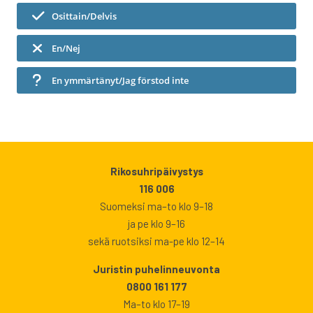
Osittain/Delvis
En/Nej
En ymmärtänyt/Jag förstod inte
Rikosuhripäivystys
116 006
Suomeksi ma–to klo 9–18
ja pe klo 9–16
sekä ruotsiksi ma-pe klo 12–14
Juristin puhelinneuvonta
0800 161 177
Ma–to klo 17–19