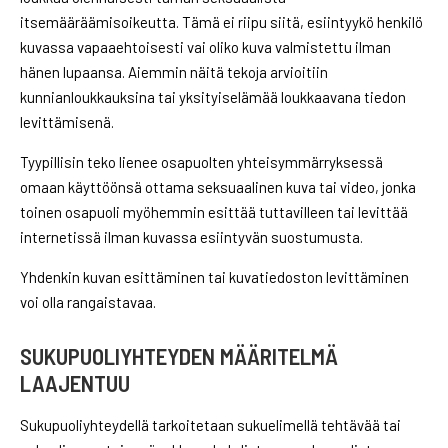
itsemääräämisoikeutta. Tämä ei riipu siitä, esiintyykö henkilö
kuvassa vapaaehtoisesti vai oliko kuva valmistettu ilman
hänen lupaansa. Aiemmin näitä tekoja arvioitiin
kunnianloukkauksina tai yksityiselämää loukkaavana tiedon
levittämisenä.
Tyypillisin teko lienee osapuolten yhteisymmärryksessä
omaan käyttöönsä ottama seksuaalinen kuva tai video, jonka
toinen osapuoli myöhemmin esittää tuttavilleen tai levittää
internetissä ilman kuvassa esiintyvän suostumusta.
Yhdenkin kuvan esittäminen tai kuvatiedoston levittäminen
voi olla rangaistavaa.
SUKUPUOLIYHTEYDEN MÄÄRITELMÄ
LAAJENTUU
Sukupuoliyhteydellä tarkoitetaan sukuelimellä tehtävää tai