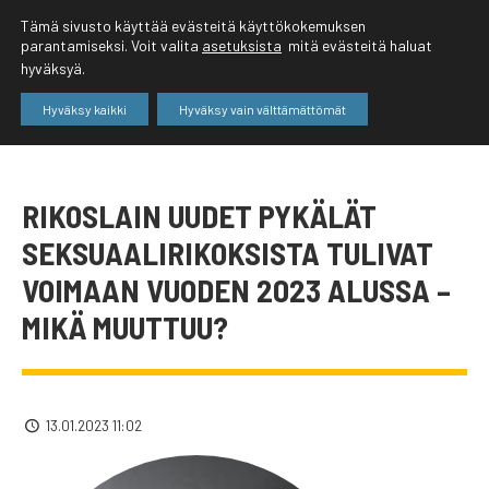
Tämä sivusto käyttää evästeitä käyttökokemuksen
parantamiseksi. Voit valita
asetuksista
mitä evästeitä haluat
hyväksyä.
Hyväksy kaikki
Hyväksy vain välttämättömät
RIKOSLAIN UUDET PYKÄLÄT
SEKSUAALIRIKOKSISTA TULIVAT
VOIMAAN VUODEN 2023 ALUSSA –
MIKÄ MUUTTUU?
13.01.2023 11:02