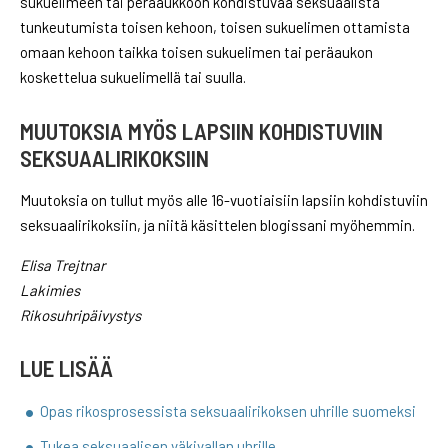
sukuelimeen tai peräaukkoon kohdistuvaa seksuaalista
tunkeutumista toisen kehoon, toisen sukuelimen ottamista
omaan kehoon taikka toisen sukuelimen tai peräaukon
koskettelua sukuelimellä tai suulla.
MUUTOKSIA MYÖS LAPSIIN KOHDISTUVIIN
SEKSUAALIRIKOKSIIN
Muutoksia on tullut myös alle 16-vuotiaisiin lapsiin kohdistuviin
seksuaalirikoksiin, ja niitä käsittelen blogissani myöhemmin.
Elisa Trejtnar
Lakimies
Rikosuhripäivystys
LUE LISÄÄ
Opas rikosprosessista seksuaalirikoksen uhrille suomeksi
Tukea seksuaalisen väkivallan uhrille