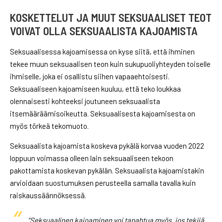
KOSKETTELUT JA MUUT SEKSUAALISET TEOT
VOIVAT OLLA SEKSUAALISTA KAJOAMISTA
Seksuaalisessa kajoamisessa on kyse siitä, että ihminen
tekee muun seksuaalisen teon kuin sukupuoliyhteyden toiselle
ihmiselle, joka ei osallistu siihen vapaaehtoisesti.
Seksuaaliseen kajoamiseen kuuluu, että teko loukkaa
olennaisesti kohteeksi joutuneen seksuaalista
itsemääräämisoikeutta. Seksuaalisesta kajoamisesta on
myös törkeä tekomuoto.
Seksuaalista kajoamista koskeva pykälä korvaa vuoden 2022
loppuun voimassa olleen lain seksuaaliseen tekoon
pakottamista koskevan pykälän. Seksuaalista kajoamistakin
arvioidaan suostumuksen perusteella samalla tavalla kuin
raiskaussäännöksessä.
”Seksuaalinen kajoaminen voi tapahtua myös, jos tekijä