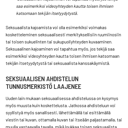
saa esimerkiksi videoyhteyden kautta toisen ihmisen
katsomaan tekijän itsetyydytystä.
Seksuaalista kajoamista voi olla esimerkiksi voimakas
kosketteleminen seksuaalisesti merkityksellisiin ruumiinosiin
tai toisen sukuelinten tai sukupuoliyhteyden kuvaaminen.
Seksuaalinen kajoaminen voi tapahtua myös, jos tekijä saa
esimerkiksi videoyhteyden kautta toisen ihmisen katsomaan
tekijän itsetyydytystä tai seksuaalista kanssakäymistä.
SEKSUAALISEN AHDISTELUN
TUNNUSMERKISTÖ LAAJENEE
Uuden lain mukaan seksuaalisessa ahdistelussa on kysymys
myös muusta kuin koskettelusta. Jatkossa ahdisteluun voi
syyllistyä myös sanallisesti, lähettämällä tai esittämällä
viestin tai kuvan, ottamalla kuvan tai itseään paljastamalla, tai
muulla vastaavalla tavalla, mikä loukkaa toisen seksuaalista