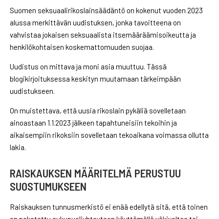
Suomen seksuaalirikoslainsäädäntö on kokenut vuoden 2023
alussa merkittävän uudistuksen, jonka tavoitteena on
vahvistaa jokaisen seksuaalista itsemääräämisoikeutta ja
henkilökohtaisen koskemattomuuden suojaa.
Uudistus on mittava ja moni asia muuttuu. Tässä
blogikirjoituksessa keskityn muutamaan tärkeimpään
uudistukseen.
On muistettava, että uusia rikoslain pykäliä sovelletaan
ainoastaan 1.1.2023 jälkeen tapahtuneisiin tekoihin ja
aikaisempiin rikoksiin sovelletaan tekoaikana voimassa ollutta
lakia.
RAISKAUKSEN MÄÄRITELMÄ PERUSTUU
SUOSTUMUKSEEN
Raiskauksen tunnusmerkistö ei enää edellytä sitä, että toinen