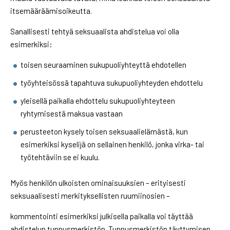
itsemääräämisoikeutta.
Sanallisesti tehtyä seksuaalista ahdistelua voi olla
esimerkiksi:
toisen seuraaminen sukupuoliyhteyttä ehdotellen
työyhteisössä tapahtuva sukupuoliyhteyden ehdottelu
yleisellä paikalla ehdottelu sukupuoliyhteyteen
ryhtymisestä maksua vastaan
perusteeton kysely toisen seksuaalielämästä, kun
esimerkiksi kyselijä on sellainen henkilö, jonka virka- tai
työtehtäviin se ei kuulu.
Myös henkilön ulkoisten ominaisuuksien – erityisesti
seksuaalisesti merkityksellisten ruumiinosien –
kommentointi esimerkiksi julkisella paikalla voi täyttää
ahdistelun tunnusmerkistön. Tunnusmerkistön täyttymisen