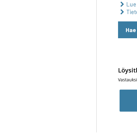
Lue 
Tiet
Hae
Löysit
Vastauks