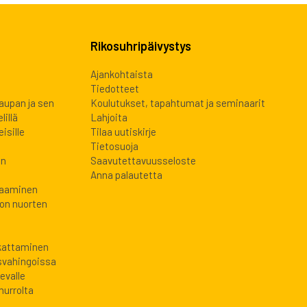
Rikosuhripäivystys
Ajankohtaista
Tiedotteet
kaupan ja sen
Koulutukset, tapahtumat ja seminaarit
lillä
Lahjoita
isille
Tilaa uutiskirje
Tietosuoja
en
Saavutettavuusseloste
Anna palautetta
laaminen
oon nuorten
 kattaminen
svahingoissa
evalle
murrolta