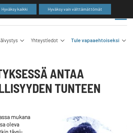
Hyväksy kaikki
Hyväksy vain välttämättömät
Suo
SE
ha
äivystys
Yhteystiedot
Tule vapaaehtoiseksi
STYKSESSÄ ANTAA
ELLISYYDEN TUNTEEN
nnassa mukana
ssa oleva
kin täysi-