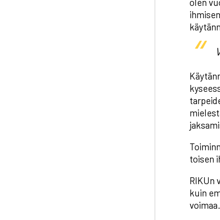
olen vu
ihmisen
käytänn
V
Käytänn
kyseess
tarpeid
mielest
jaksami
Toiminn
toisen 
RIKUn v
kuin em
voimaa