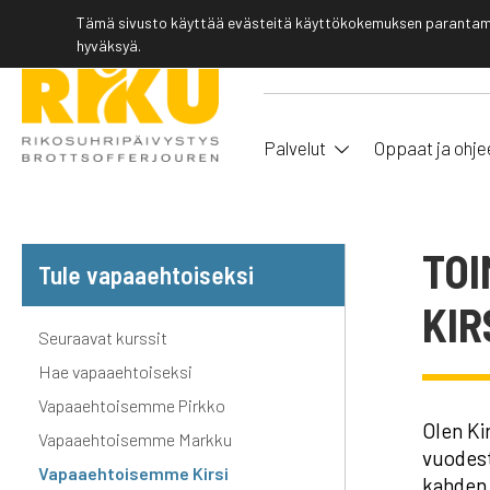
Tämä sivusto käyttää evästeitä käyttökokemuksen parantamis
hyväksyä.
Palvelut
Oppaat ja ohje
TOI
Tule vapaaehtoiseksi
KIR
Seuraavat kurssit
Hae vapaaehtoiseksi
Vapaaehtoisemme Pirkko
Olen Ki
Vapaaehtoisemme Markku
vuodest
Vapaaehtoisemme Kirsi
kahden 