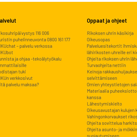
alvelut
Oppaat ja ohjeet
ikosuhripäivystys 116 006
Rikoksen uhrin käsikirja
uristin puhelinneuvonta 0800 161 177
Oikeusopas
IKUchat – palvelu verkossa
Palveluesitekortit ihmis
IKUbot
lähirikosten uhreille eri kie
unnista ja ohjaa -tekoälytyökalu
Ohjeita rikoksen uhrin lähe
mmattilaisille
Turvaohjeita nettiin
odistajan tuki
Keinoja rakkaushuijauks
IKUn verkkosivut
selvittämiseen
itä palvelu maksaa?
Omien yhteystietojen sa
Materiaalia puheeksiott
kanssa
Lähestymiskielto
Oikeusavustajan kulujen
Vahingonkorvaukset riko
Ohjeita sovittelua harkits
Ohjeita asunto- ja mökki
suojautumiseen