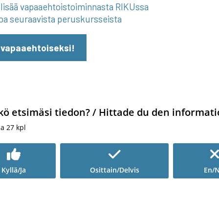
lisää vapaaehtoistoiminnasta RIKUssa
oa seuraavista peruskursseista
 vapaaehtoiseksi!
kö etsimäsi tiedon? / Hittade du den informati
ia
27
kpl
Kyllä/Ja
Osittain/Delvis
En/N