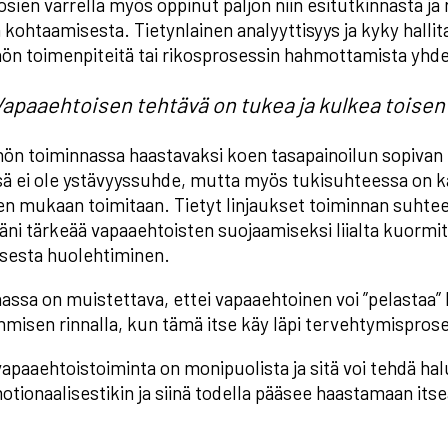
osien varrella myös oppinut paljon niin esitutkinnasta j
 kohtaamisesta. Tietynlainen analyyttisyys ja kyky halli
ön toimenpiteitä tai rikosprosessin hahmottamista yhd
apaaehtoisen tehtävä on tukea ja kulkea toisen 
ön toiminnassa haastavaksi koen tasapainoilun sopivan läh
ä ei ole ystävyyssuhde, mutta myös tukisuhteessa on ka
en mukaan toimitaan. Tietyt linjaukset toiminnan suhte
äni tärkeää vapaaehtoisten suojaamiseksi liialta kuormitu
sesta huolehtiminen.
assa on muistettava, ettei vapaaehtoinen voi ”pelastaa”
ihmisen rinnalla, kun tämä itse käy läpi tervehtymisprose
apaaehtoistoiminta on monipuolista ja sitä voi tehdä hal
otionaalisestikin ja siinä todella pääsee haastamaan itse
.