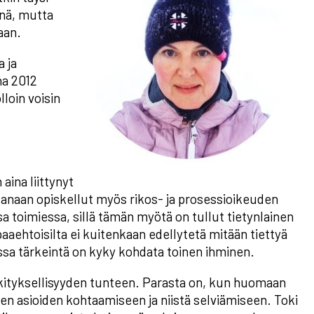
önä, mutta
aan.
 ja
na 2012
lloin voisin
aina liittynyt
aikanaan opiskellut myös rikos- ja prosessioikeuden
 toimiessa, sillä tämän myötä on tullut tietynlainen
aehtoisilta ei kuitenkaan edellytetä mitään tiettyä
ssa tärkeintä on kyky kohdata toinen ihminen.
ityksellisyyden tunteen. Parasta on, kun huomaan
en asioiden kohtaamiseen ja niistä selviämiseen. Toki