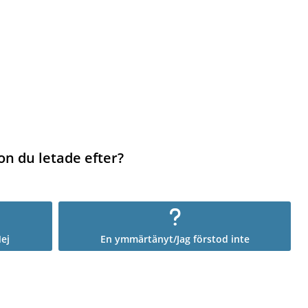
on du letade efter?
ej
En ymmärtänyt/Jag förstod inte