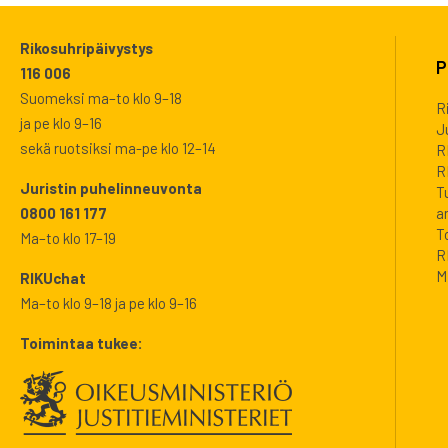
Rikosuhripäivystys
P
116 006
Suomeksi ma–to klo 9–18
R
ja pe klo 9–16
J
sekä ruotsiksi ma-pe klo 12–14
R
R
Juristin puhelinneuvonta
T
a
0800 161 177
T
Ma–to klo 17–19
R
M
RIKUchat
Ma–to klo 9–18 ja pe klo 9–16
Toimintaa tukee: