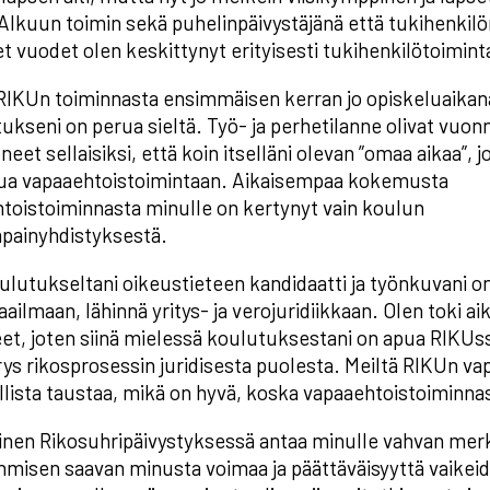
. Alkuun toimin sekä puhelinpäivystäjänä että tukihenkil
et vuodet olen keskittynyt erityisesti tukihenkilötoimint
RIKUn toiminnasta ensimmäisen kerran jo opiskeluaikana
tukseni on perua sieltä. Työ- ja perhetilanne olivat vuon
et sellaisiksi, että koin itselläni olevan ”omaa aikaa”, jo
tua vapaaehtoistoimintaan. Aikaisempaa kokemusta
toistoiminnasta minulle on kertynyt vain koulun
painyhdistyksestä.
ulutukseltani oikeustieteen kandidaatti ja työnkuvani on 
aailmaan, lähinnä yritys- ja verojuridiikkaan. Olen toki 
et, joten siinä mielessä koulutuksestani on apua RIKUssa
s rikosprosessin juridisesta puolesta. Meiltä RIKUn vapa
lista taustaa, mikä on hyvä, koska vapaaehtoistoiminna
nen Rikosuhripäivystyksessä antaa minulle vahvan merk
ihmisen saavan minusta voimaa ja päättäväisyyttä vaikeid