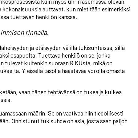
a rikosprosessista kuin myös uhrin asemassa olevan
ta kokonaisuuksia auttavat, kun mietitään esimerkiksi
essä tuettavan henkilön kanssa.
ihmisen rinnalla.
eisyyden ja etäisyyden välillä tukisuhteissa, sillä
ksi osapuolta. Tuettava henkilö on se, jonka
en tulevat kuitenkin suoraan RIKUsta, mikä on
kselta. Yleisellä tasolla haastavaa voi olla omasta
 ketään, vaan hänen tehtävänsä on tukea ja kulkea
ssia.
uamassaan määrin. Se on vaativaa niin tiedollisesti
ään. Onnistunut tukisuhde on asia, josta saan paljon