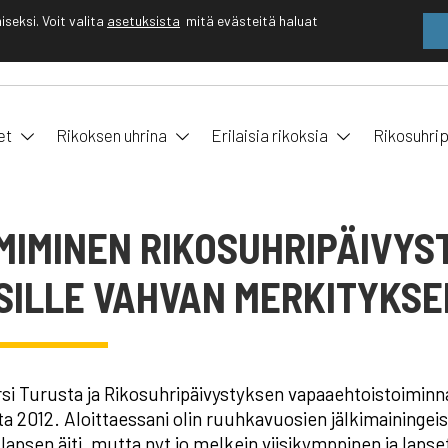
eksi. Voit valita
asetuksista
mitä evästeitä haluat
EN
FI
et
Rikoksen uhrina
Erilaisia rikoksia
Rikosuhrip
MIMINEN RIKOSUHRIPÄIVY
SILLE VAHVAN MERKITYKS
rsi Turusta ja Rikosuhripäivystyksen vapaaehtoistoimi
a 2012. Aloittaessani olin ruuhkavuosien jälkimainingei
lapsen äiti, mutta nyt jo melkein viisikymppinen ja lapset