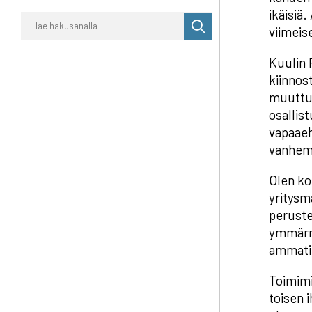
ikäisiä
Suorita
viimeis
haku
Kuulin 
kiinnos
muuttune
osallis
vapaaeh
vanhem
Olen ko
yritysm
peruste
ymmärry
ammatil
Toimimi
toisen 