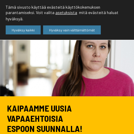
Tämä sivusto käyttää evästeitä käyttökokemuksen
parantamiseksi. Voit valita
asetuksista
mitä evästeitä haluat
hyväksyä.
Hyväksy kaikki
Hyväksy vain välttämättömät
KAIPAAMME UUSIA
VAPAAEHTOISIA
ESPOON SUUNNALLA!