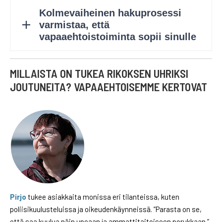
MILLAISTA ON TUKEA RIKOKSEN UHRIKSI
JOUTUNEITA? VAPAAEHTOISEMME KERTOVAT
Pirjo
tukee asiakkaita monissa eri tilanteissa, kuten
poliisikuulusteluissa ja oikeudenkäynneissä. ”Parasta on se,
että saa kuulua näin upeaan ja ammattitaitoiseen porukkaan.”