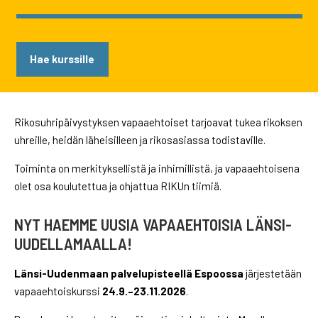
Hae kurssille
Rikosuhripäivystyksen vapaaehtoiset tarjoavat tukea rikoksen
uhreille, heidän läheisilleen ja rikosasiassa todistaville.
Toiminta on merkityksellistä ja inhimillistä, ja vapaaehtoisena
olet osa koulutettua ja ohjattua RIKUn tiimiä.
NYT HAEMME UUSIA VAPAAEHTOISIA LÄNSI-
UUDELLAMAALLA!
Länsi-Uudenmaan palvelupisteellä Espoossa
järjestetään
vapaaehtoiskurssi
24.9.–23.11.2026
.