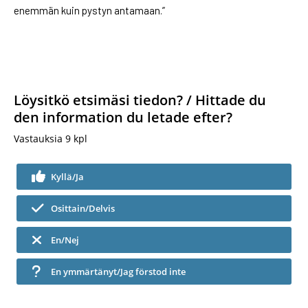
enemmän kuin pystyn antamaan.”
Löysitkö etsimäsi tiedon? / Hittade du
den information du letade efter?
Vastauksia
9
kpl
Kyllä/Ja
Osittain/Delvis
En/Nej
En ymmärtänyt/Jag förstod inte