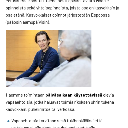
Peruskurssi koostuu itsenäisesti opiskeltavista Moodle-
opinnoista sekä yhteisopinnoista, joista osa on kasvokkain ja
osa etänä. Kasvokkaiset opinnot järjestetään Espoossa
(pääosin aamupäivisin).
Haemme toimintaan
päiväsaikaan käytettävissä
olevia
vapaaehtoisia, jotka haluavat toimia rikoksen uhrin tukena
kasvokkain, puhelimitse tai verkossa.
Vapaaehtoisia tarvitaan sekä tukihenkilöiksi että
valtakunnallisiin chat- ja puhelinpäivystyksiin.