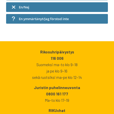
En/Nej
En ymmärtänyt/Jag förstod inte
Rikosuhripäivystys
116 006
Suomeksi ma–to klo 9–18
ja pe klo 9–16
sekä ruotsiksi ma-pe klo 12–14
Juristin puhelinneuvonta
0800 161 177
Ma–to klo 17–19
RIKUchat