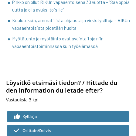
Pirkko on ollut RIKUn vapaaehtoisena 30 vuotta – ”Saa oppia
uutta ja olla avuksi toisille”
Koulutuksia, ammatillista ohjausta ja virkistysiltoja – RIKUn
vapaaehtoisista pidetään huolta
Myötätunto ja myötäinto ovat avaintaitoja niin
vapaaehtoistoiminnassa kuin työelämässä
Löysitkö etsimäsi tiedon? / Hittade du
den information du letade efter?
Vastauksia
3
kpl
Kyllä/Ja
Osittain/Delvis