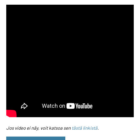
Jos video ei näy, voit katsoa sen
tästä linkistä
.