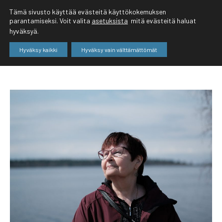
Tämä sivusto käyttää evästeitä käyttökokemuksen
parantamiseksi. Voit valita
asetuksista
mitä evästeitä haluat
hyväksyä.
Hyväksy kaikki
Hyväksy vain välttämättömät