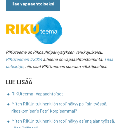
Hae vapaaehtoiseksi
RIKUteema on Rikosuhripäivystyksen verkkojulkaisu.
RIKUteeman 1/2024
aiheena on vapaaehtoistoiminta.
Tilaa
uutiskirje
, niin saat RIKUteeman suoraan sähköpostiisi.
LUE LISÄÄ
RIKUteema: Vapaaehtoiset
Miten RIKUn tukihenkilön rooli näkyy poliisin työssä,
rikoskomisario Petri Korpisammal?
Miten RIKUn tukihenkilön rooli näkyy asianajajan työssä,
Liisa Pellinen?