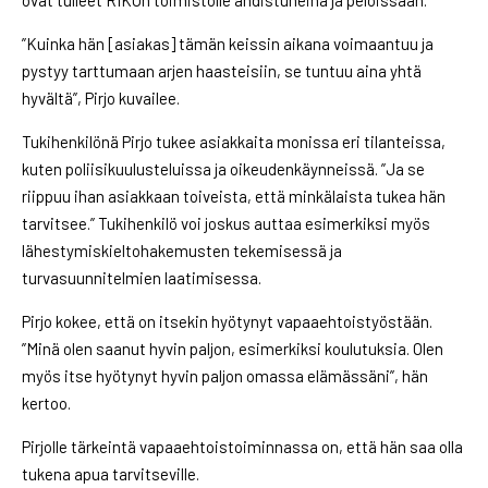
ovat tulleet RIKUn toimistolle ahdistuneina ja peloissaan.
”Kuinka hän [asiakas] tämän keissin aikana voimaantuu ja
pystyy tarttumaan arjen haasteisiin, se tuntuu aina yhtä
hyvältä”, Pirjo kuvailee.
Tukihenkilönä Pirjo tukee asiakkaita monissa eri tilanteissa,
kuten poliisikuulusteluissa ja oikeudenkäynneissä. ”Ja se
riippuu ihan asiakkaan toiveista, että minkälaista tukea hän
tarvitsee.” Tukihenkilö voi joskus auttaa esimerkiksi myös
lähestymiskieltohakemusten tekemisessä ja
turvasuunnitelmien laatimisessa.
Pirjo kokee, että on itsekin hyötynyt vapaaehtoistyöstään.
”Minä olen saanut hyvin paljon, esimerkiksi koulutuksia. Olen
myös itse hyötynyt hyvin paljon omassa elämässäni”, hän
kertoo.
Pirjolle tärkeintä vapaaehtoistoiminnassa on, että hän saa olla
tukena apua tarvitseville.