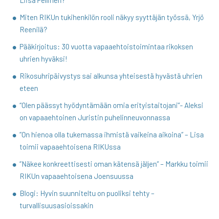
Miten RIKUn tukihenkilön rooli näkyy syyttäjän työssä, Yrjö
Reenilä?
Pääkirjoitus: 30 vuotta vapaaehtoistoimintaa rikoksen
uhrien hyväksi!
Rikosuhripäivystys sai alkunsa yhteisestä hyvästä uhrien
eteen
“Olen päässyt hyödyntämään omia erityistaitojani”- Aleksi
on vapaaehtoinen Juristin puhelinneuvonnassa
”On hienoa olla tukemassa ihmistä vaikeina aikoina” – Lisa
toimii vapaaehtoisena RIKUssa
”Näkee konkreettisesti oman kätensä jäljen” – Markku toimii
RIKUn vapaaehtoisena Joensuussa
Blogi: Hyvin suunniteltu on puoliksi tehty –
turvallisuusasioissakin