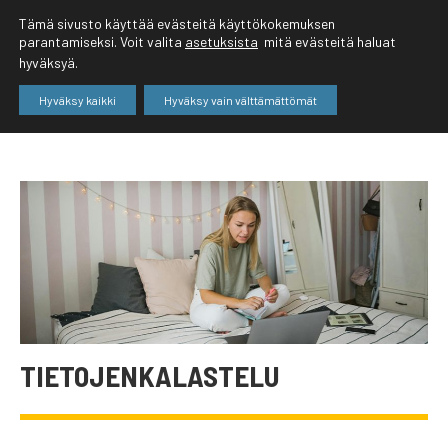
Tämä sivusto käyttää evästeitä käyttökokemuksen
parantamiseksi. Voit valita
asetuksista
mitä evästeitä haluat
hyväksyä.
Hyväksy kaikki
Hyväksy vain välttämättömät
TIETOJENKALASTELU