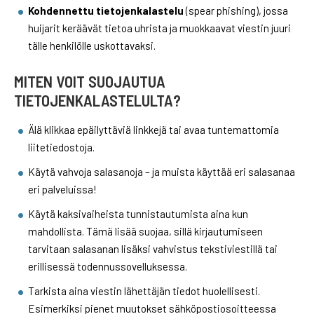
Kohdennettu tietojenkalastelu
(spear phishing), jossa
huijarit keräävät tietoa uhrista ja muokkaavat viestin juuri
tälle henkilölle uskottavaksi.
MITEN VOIT SUOJAUTUA
TIETOJENKALASTELULTA?
Älä klikkaa epäilyttäviä linkkejä tai avaa tuntemattomia
liitetiedostoja.
Käytä vahvoja salasanoja – ja muista käyttää eri salasanaa
eri palveluissa!
Käytä kaksivaiheista tunnistautumista aina kun
mahdollista. Tämä lisää suojaa, sillä kirjautumiseen
tarvitaan salasanan lisäksi vahvistus tekstiviestillä tai
erillisessä todennussovelluksessa.
Tarkista aina viestin lähettäjän tiedot huolellisesti.
Esimerkiksi pienet muutokset sähköpostiosoitteessa