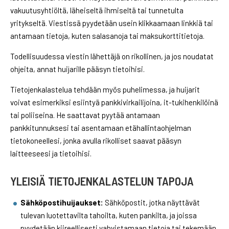
vakuutusyhtiöltä, läheiseltä ihmiseltä tai tunnetulta
yritykseltä. Viestissä pyydetään usein klikkaamaan linkkiä tai
antamaan tietoja, kuten salasanoja tai maksukorttitietoja.
Todellisuudessa viestin lähettäjä on rikollinen, ja jos noudatat
ohjeita, annat huijarille pääsyn tietoihisi.
Tietojenkalastelua tehdään myös puhelimessa, ja huijarit
voivat esimerkiksi esiintyä pankkivirkailijoina, it-tukihenkilöinä
tai poliiseina. He saattavat pyytää antamaan
pankkitunnuksesi tai asentamaan etähallintaohjelman
tietokoneellesi, jonka avulla rikolliset saavat pääsyn
laitteeseesi ja tietoihisi.
YLEISIÄ TIETOJENKALASTELUN TAPOJA
Sähköpostihuijaukset:
Sähköpostit, jotka näyttävät
tulevan luotettavilta tahoilta, kuten pankilta, ja joissa
pyydetään kiireellisesti vahvistamaan tietoja tai tekemään