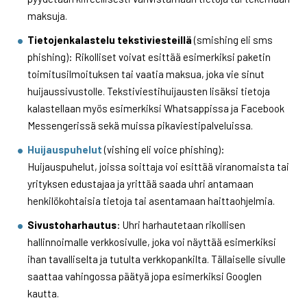
maksuja.
Tietojenkalastelu tekstiviesteillä
(smishing eli sms
phishing): Rikolliset voivat esittää esimerkiksi paketin
toimitusilmoituksen tai vaatia maksua, joka vie sinut
huijaussivustolle. Tekstiviestihuijausten lisäksi tietoja
kalastellaan myös esimerkiksi Whatsappissa ja Facebook
Messengerissä sekä muissa pikaviestipalveluissa.
Huijauspuhelut
(vishing eli voice phishing):
Huijauspuhelut, joissa soittaja voi esittää viranomaista tai
yrityksen edustajaa ja yrittää saada uhri antamaan
henkilökohtaisia tietoja tai asentamaan haittaohjelmia.
Sivustoharhautus
: Uhri harhautetaan rikollisen
hallinnoimalle verkkosivulle, joka voi näyttää esimerkiksi
ihan tavalliselta ja tutulta verkkopankilta. Tällaiselle sivulle
saattaa vahingossa päätyä jopa esimerkiksi Googlen
kautta.