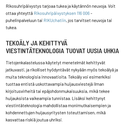
Rikosuhripäivystys tarjoaa tukea ja käytännön neuvoja. Voit
ottaa yhteyttä
Rikosuhripäivystyksen 116 006
-
puhelinpalveluun tai
RIKUchatiin
, jos tarvitset neuvoja tai
tukea.
TEKOÄLY JA KEHITTYVÄ
VIESTINTÄTEKNOLOGIA TUOVAT UUSIA UHKIA
Tietojenkalastelussa käytetyt menetelmät kehittyvät
jatkuvasti, ja rikolliset hyödyntävät nykyään myös tekoälyä ja
muita teknologisia innovaatioita. Tekoäly voi esimerkiksi
tuottaa entistä uskottavampia huijausviestejä ilman
kirjoitusvirheitä tai epäjohdonmukaisuuksia, mikä tekee
huijauksista vaikeampia tunnistaa. Lisäksi kehittynyt
viestintäteknologia mahdollistaa monimutkaisempien ja
kohdennettujen huijausyritysten toteuttamisen, mikä
kasvattaa riskiä joutua uhriksi.