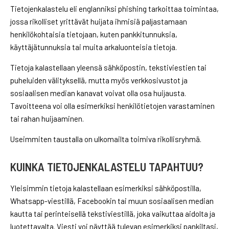
Tietojenkalastelu eli englanniksi phishing tarkoittaa toimintaa,
jossa rikolliset yrittävät huijata ihmisiä paljastamaan
henkilökohtaisia tietojaan, kuten pankkitunnuksia,
käyttäjätunnuksia tai muita arkaluonteisia tietoja.
Tietoja kalastellaan yleensä sähköpostin, tekstiviestien tai
puheluiden välityksellä, mutta myös verkkosivustot ja
sosiaalisen median kanavat voivat olla osa huijausta.
Tavoitteena voi olla esimerkiksi henkilötietojen varastaminen
tai rahan huijaaminen.
Useimmiten taustalla on ulkomailta toimiva rikollisryhmä.
KUINKA TIETOJENKALASTELU TAPAHTUU?
Yleisimmin tietoja kalastellaan esimerkiksi sähköpostilla,
Whatsapp-viestillä, Facebookin tai muun sosiaalisen median
kautta tai perinteisellä tekstiviestillä, joka vaikuttaa aidolta ja
luotettavalta. Viesti voi näyttää tulevan esimerkiksi pankiltasi,