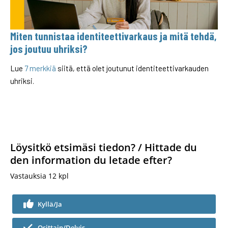
Miten tunnistaa identiteettivarkaus ja mitä tehdä,
jos joutuu uhriksi?
Lue
7 merkkiä
siitä, että olet joutunut identiteettivarkauden
uhriksi.
Löysitkö etsimäsi tiedon? / Hittade du
den information du letade efter?
Vastauksia
12
kpl
Kyllä/Ja
Osittain/Delvis