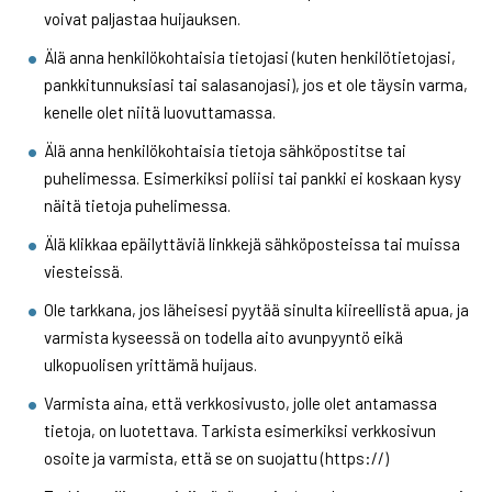
voivat paljastaa huijauksen.
Älä anna henkilökohtaisia tietojasi (kuten henkilötietojasi,
pankkitunnuksiasi tai salasanojasi), jos et ole täysin varma,
kenelle olet niitä luovuttamassa.
Älä anna henkilökohtaisia tietoja sähköpostitse tai
puhelimessa. Esimerkiksi poliisi tai pankki ei koskaan kysy
näitä tietoja puhelimessa.
Älä klikkaa epäilyttäviä linkkejä sähköposteissa tai muissa
viesteissä.
Ole tarkkana, jos läheisesi pyytää sinulta kiireellistä apua, ja
varmista kyseessä on todella aito avunpyyntö eikä
ulkopuolisen yrittämä huijaus.
Varmista aina, että verkkosivusto, jolle olet antamassa
tietoja, on luotettava. Tarkista esimerkiksi verkkosivun
osoite ja varmista, että se on suojattu (https://)