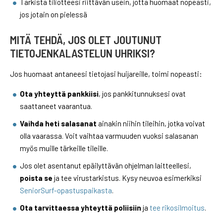
Tarkista tiliotteesi riittävän usein, jotta huomaat nopeasti,
jos jotain on pielessä
MITÄ TEHDÄ, JOS OLET JOUTUNUT
TIETOJENKALASTELUN UHRIKSI?
Jos huomaat antaneesi tietojasi huijareille, toimi nopeasti:
Ota yhteyttä pankkiisi
, jos pankkitunnuksesi ovat
saattaneet vaarantua.
Vaihda heti salasanat
ainakin niihin tileihin, jotka voivat
olla vaarassa. Voit vaihtaa varmuuden vuoksi salasanan
myös muille tärkeille tileille.
Jos olet asentanut epäilyttävän ohjelman laitteellesi,
poista se
ja tee virustarkistus. Kysy neuvoa esimerkiksi
SeniorSurf-opastuspaikasta
.
Ota tarvittaessa yhteyttä poliisiin
ja
tee rikosilmoitus
.