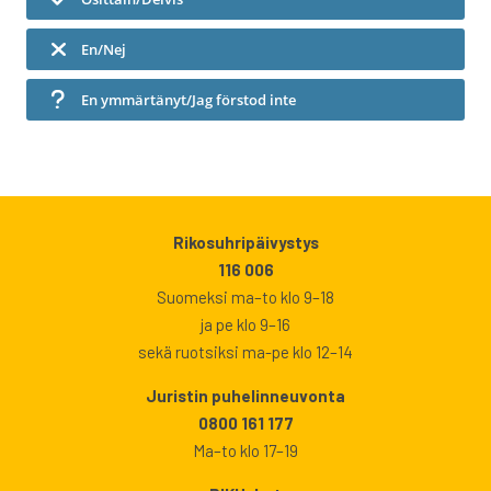
En/Nej
En ymmärtänyt/Jag förstod inte
Rikosuhripäivystys
116 006
Suomeksi ma–to klo 9–18
ja pe klo 9–16
sekä ruotsiksi ma-pe klo 12–14
Juristin puhelinneuvonta
0800 161 177
Ma–to klo 17–19