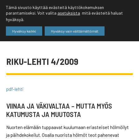
Tämä sivusto käyttää evästeitä käyttökokemuksen
parantamiseksi. Voit valita
asetuksista
mitä evästeitä haluat
hyväksyä.
Hyväksy kaikki
Hyväksy vain välttämättömät
RIKU-LEHTI 4/2009
pdf-lehti
VIINAA JA VÄKIVALTAA – MUTTA MYÖS
KATUMUSTA JA MUUTOSTA
Nuorten elämään tuppaavat kuulumaan eriasteiset hölmöilyt
ja päihdekokeilut. Osalla nuorista hölmöt teot pahenevat