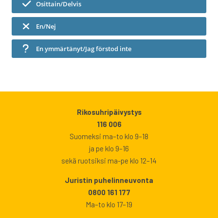
Osittain/Delvis
En/Nej
En ymmärtänyt/Jag förstod inte
Rikosuhripäivystys
116 006
Suomeksi ma–to klo 9–18
ja pe klo 9–16
sekä ruotsiksi ma-pe klo 12–14
Juristin puhelinneuvonta
0800 161 177
Ma–to klo 17–19