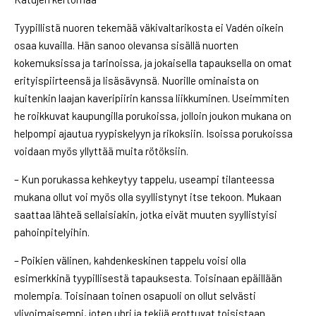
Tyypillistä nuoren tekemää väkivaltarikosta ei Vadén oikein
osaa kuvailla. Hän sanoo olevansa sisällä nuorten
kokemuksissa ja tarinoissa, ja jokaisella tapauksella on omat
erityispiirteensä ja lisäsävynsä. Nuorille ominaista on
kuitenkin laajan kaveripiirin kanssa liikkuminen. Useimmiten
he roikkuvat kaupungilla porukoissa, jolloin joukon mukana on
helpompi ajautua ryypiskelyyn ja rikoksiin. Isoissa porukoissa
voidaan myös yllyttää muita rötöksiin.
– Kun porukassa kehkeytyy tappelu, useampi tilanteessa
mukana ollut voi myös olla syyllistynyt itse tekoon. Mukaan
saattaa lähteä sellaisiakin, jotka eivät muuten syyllistyisi
pahoinpitelyihin.
– Poikien välinen, kahdenkeskinen tappelu voisi olla
esimerkkinä tyypillisestä tapauksesta. Toisinaan epäillään
molempia. Toisinaan toinen osapuoli on ollut selvästi
ylivoimaisempi, joten uhri ja tekijä erottuvat toisistaan.