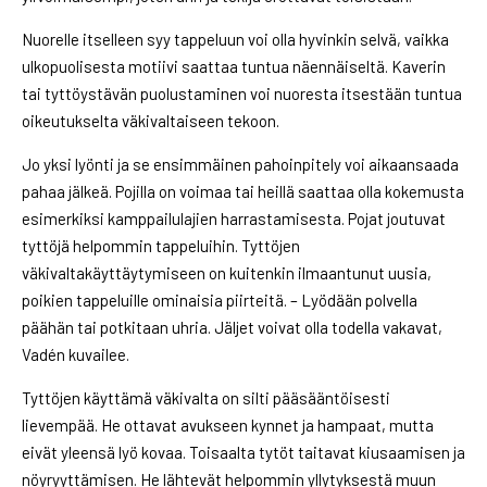
Nuorelle itselleen syy tappeluun voi olla hyvinkin selvä, vaikka
ulkopuolisesta motiivi saattaa tuntua näennäiseltä. Kaverin
tai tyttöystävän puolustaminen voi nuoresta itsestään tuntua
oikeutukselta väkivaltaiseen tekoon.
Jo yksi lyönti ja se ensimmäinen pahoinpitely voi aikaansaada
pahaa jälkeä. Pojilla on voimaa tai heillä saattaa olla kokemusta
esimerkiksi kamppailulajien harrastamisesta. Pojat joutuvat
tyttöjä helpommin tappeluihin. Tyttöjen
väkivaltakäyttäytymiseen on kuitenkin ilmaantunut uusia,
poikien tappeluille ominaisia piirteitä. – Lyödään polvella
päähän tai potkitaan uhria. Jäljet voivat olla todella vakavat,
Vadén kuvailee.
Tyttöjen käyttämä väkivalta on silti pääsääntöisesti
lievempää. He ottavat avukseen kynnet ja hampaat, mutta
eivät yleensä lyö kovaa. Toisaalta tytöt taitavat kiusaamisen ja
nöyryyttämisen. He lähtevät helpommin yllytyksestä muun