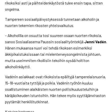
rikoksiksi asti ja päihteidenkäytöstä tulee ensin tapa, sitten
ongelma.
Tampereen sosiaalipäivystyksessä tunnetaan alkoholin ja
nuorten tekemien rikosten yhteisvaikutus.
– Alkoholilla on osuutta tosi suureen osaan nuorten rikoksia,
sanoo Sosiaaliasema Paussin sosiaalityöntekijä
Jenni Vadén
.
Hänen mukaansa nuori voi tehdä rikoksen esimerkiksi
äkkipikaistuksissaan tai mielenterveysongelmista johtuen,
mutta useimmiten rikollisiin tekoihin sysää holtiton
alkoholinkäyttö.
Vadénin asiakkaat ovat rikoksista epäiltyjä tamperelaisnuoria,
15-18-vuotiaita tyttöjä ja poikia. Vadénin työhön kuuluu
osallistuminen alaikäisten nuorten poliisikuulusteluihin ja
käräjäoikeuden istuntoihin. Hän tekee myös syyttäjänviraston
pyytämät henkilötutkinnat.
Katujen kertomaa