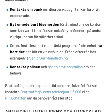
Kontakta din bank
om dina bankuppgifter kan ha blivit
exponerade.
Byt omedelbart lösenorden
för åtminstone de konton
som kan vara i fara. Du kan också byta lösenord på andra
viktiga konton för säkerhets skull.
Om du installerat ett misstänkt program på din enhet,
ta
bort det
och kör en virussökning. Fråga efter råd hos
exempelvis
SeniorSurf-handledning
.
Kontakta polisen
och
gör en brottsanmälan
om det
behövs.
Brottsofferjouren erbjuder stöd och praktiska råd. Du kan
kontakta
Brottsofferjourens telefonjour 116 006
eller
RIKUchatten
om du behöver råd eller stöd.
ARTIFICIELL INTELLIGENS OCH UTVECKLAD