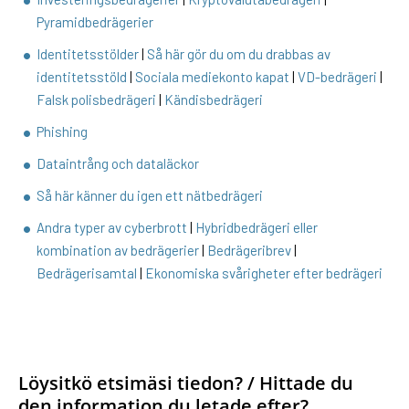
Pyramidbedrägerier
Identitetsstölder
|
Så här gör du om du drabbas av
identitetsstöld
|
Sociala mediekonto kapat
|
VD-bedrägeri
|
Falsk polisbedrägeri
|
Kändisbedrägeri
Phishing
Dataintrång och dataläckor
Så här känner du igen ett nätbedrägeri
Andra typer av cyberbrott
|
Hybridbedrägeri eller
kombination av bedrägerier
|
Bedrägeribrev
|
Bedrägerisamtal
|
Ekonomiska svårigheter efter bedrägeri
Löysitkö etsimäsi tiedon? / Hittade du
den information du letade efter?