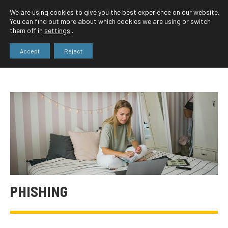
We are using cookies to give you the best experience on our website.
You can find out more about which cookies we are using or switch
them off in
settings
.
Accept
Reject
PHISHING