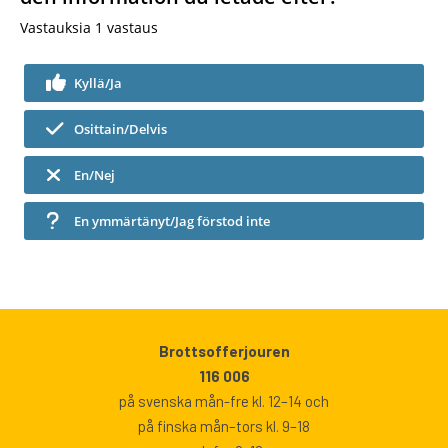
Vastauksia
1
vastaus
Kyllä/Ja
Osittain/Delvis
En/Nej
En ymmärtänyt/Jag förstod inte
Brottsofferjouren
116 006
på svenska mån-fre kl. 12–14 och
på finska mån–tors kl. 9–18