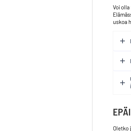
Voi oll
Elämässä
uskoa hu
EPÄ
Oletko 