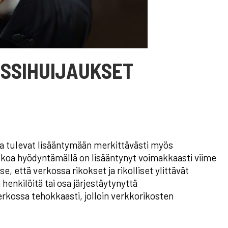
SSIHUIJAUKSET
ja tulevat lisääntymään merkittävästi myös
kkoa hyödyntämällä on lisääntynyt voimakkaasti viime
, että verkossa rikokset ja rikolliset ylittävät
ä henkilöitä tai osa järjestäytynyttä
erkossa tehokkaasti, jolloin verkkorikosten