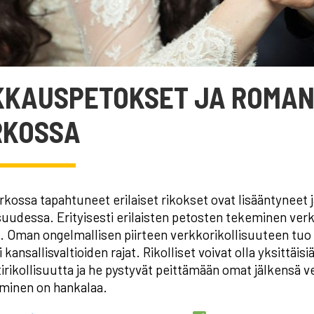
KKAUSPETOKSET JA ROMAN
RKOSSA
rkossa tapahtuneet erilaiset rikokset ovat lisääntyneet 
suudessa. Erityisesti erilaisten petosten tekeminen ver
. Oman ongelmallisen piirteen verkkorikollisuuteen tuo se
 kansallisvaltioiden rajat. Rikolliset voivat olla yksittäisi
rikollisuutta ja he pystyvät peittämään omat jälkensä v
äminen on hankalaa.