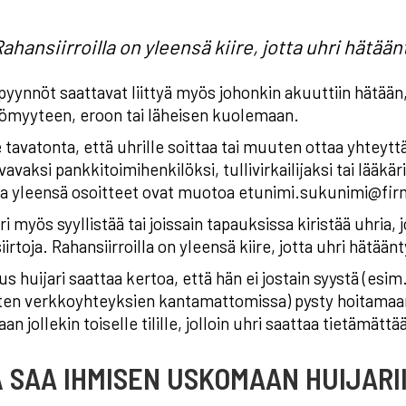
ahansiirroilla on yleensä kiire, jotta uhri hätää
yynnöt saattavat liittyä myös johonkin akuuttiin hätään
tömyyteen, eroon tai läheisen kuolemaan.
e tavatonta, että uhrille soittaa tai muuten ottaa yhteyttä
vavaksi pankkitoimihenkilöksi, tullivirkailijaksi tai lääkär
ka yleensä osoitteet ovat muotoa etunimi.sukunimi@fi
ri myös syyllistää tai joissain tapauksissa kiristää uhria
iirtoja. Rahansiirroilla on yleensä kiire, jotta uhri hätään
s huijari saattaa kertoa, että hän ei jostain syystä (esim
en verkkoyhteyksien kantamattomissa) pysty hoitamaan p
aan jollekin toiselle tilille, jolloin uhri saattaa tietämä
 SAA IHMISEN USKOMAAN HUIJARI