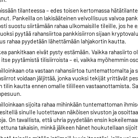
issään tilanteessa – edes toisen kertomassa hätätilantee
nut. Pankeilla on lakisääteinen velvollisuus valvoa pankki
sti suostu siirtämään rahaa ulkomaisille tileille, jos he 
uoksi pyytää rahansiirtoa pankkisiirron sijaan kryptovalu
s rahaa pyydetään lähettämään lahjakortin kautta.
ea pankitkaan eivät pysty estämään. Vaikka rahasiirto ol
 itse pyytämistä tilisiirroista – ei, vaikka myöhemmin oso
illoinkaan ota vastaan rahansiirtoa tuntemattomalta ja si
siirrot voidaan jäljittää, jonka vuoksi tekijät yrittävät
 tilin kautta ennen omalle tililleen vastaanottamista. Sa
npesuun.
illoinkaan sijoita rahaa mihinkään tuntemattoman ihmis
 esitellä sinulle luotettavan näköisen sivuston ja osoitt
oja. On tavallista, että uhria pyydetään ensin kokeilemaa
tettuna takaisin, minkä jälkeen hänet houkutellaan s