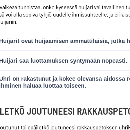
a vaikeaa tunnistaa, onko kyseessä huijari vai tavalline
 voi olla sopiva tyhjiö uudelle ihmissuhteelle, ja erilai
ijariin.
ILETKÖ JOUTUNEESI RAKKAUSPETO
joutunut tai epäiletkö joutuneesi rakkauspetoksen uhri