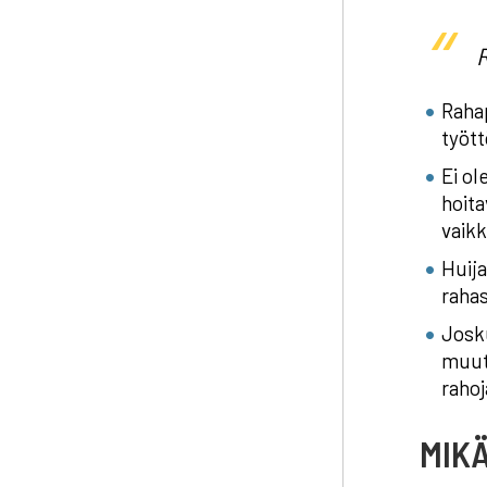
R
Rahap
työt
Ei ol
hoita
vaik
Huija
rahas
Josku
muut
rahoj
MIKÄ