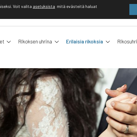
eksi. Voit valita
asetuksista
mitä evästeitä haluat
EN
FI
et
Rikoksen uhrina
Erilaisia rikoksia
Rikosuhr