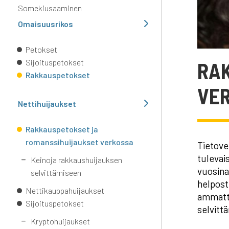
Somekiusaaminen
Omaisuusrikos
Petokset
Sijoituspetokset
RA
Rakkauspetokset
VE
Nettihuijaukset
Rakkauspetokset ja
romanssihuijaukset verkossa
Tietove
tulevai
Keinoja rakkaushuijauksen
vuosina
selvittämiseen
helposti
Nettikauppahuijaukset
ammatti
Sijoituspetokset
selvitt
Kryptohuijaukset