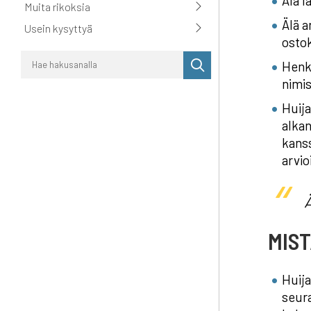
Älä l
Muita rikoksia
Älä a
Usein kysyttyä
ostok
Suorita
Henki
haku
nimi
Huija
alkan
kanss
arvio
Ä
MIST
Huija
seura