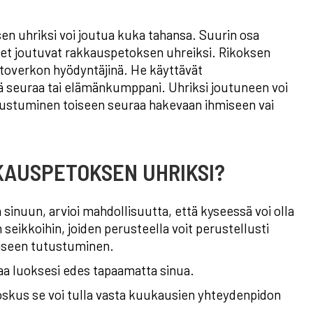
en uhriksi voi joutua kuka tahansa. Suurin osa
het joutuvat rakkauspetoksen uhreiksi. Rikoksen
tietoverkon hyödyntäjinä. He käyttävät
ää seuraa tai elämänkumppani. Uhriksi joutuneen voi
utustuminen toiseen seuraa hakevaan ihmiseen vai
KAUSPETOKSEN UHRIKSI?
inuun, arvioi mahdollisuutta, että kyseessä voi olla
n seikkoihin, joiden perusteella voit perustellusti
miseen tutustuminen.
aa luoksesi edes tapaamatta sinua.
oskus se voi tulla vasta kuukausien yhteydenpidon