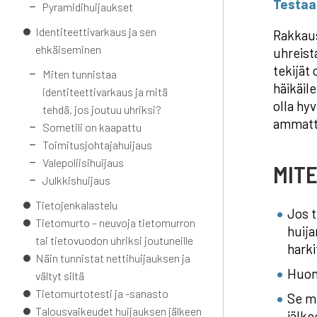
Testaa
Pyramidihuijaukset
Identiteettivarkaus ja sen
Rakkaus
ehkäiseminen
uhreist
tekijät
Miten tunnistaa
häikäil
identiteettivarkaus ja mitä
olla hy
tehdä, jos joutuu uhriksi?
ammatti
Sometili on kaapattu
Toimitusjohtajahuijaus
Valepoliisihuijaus
MIT
Julkkishuijaus
Tietojenkalastelu
Jos t
Tietomurto – neuvoja tietomurron
huija
tai tietovuodon uhriksi joutuneille
harki
Näin tunnistat nettihuijauksen ja
Huomi
vältyt siltä
Tietomurtotesti ja -sanasto
Se mi
Talousvaikeudet huijauksen jälkeen
jälke