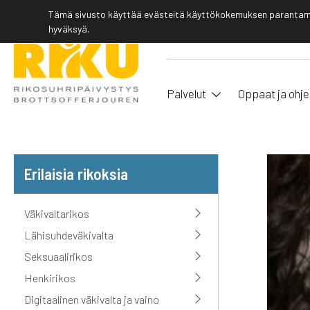
Tämä sivusto käyttää evästeitä käyttökokemuksen parantamis
hyväksyä.
Palvelut
Oppaat ja ohje
Erilaisia rikoksia
Väkivaltarikos
Lähisuhdeväkivalta
Seksuaalirikos
Henkirikos
Digitaalinen väkivalta ja vaino