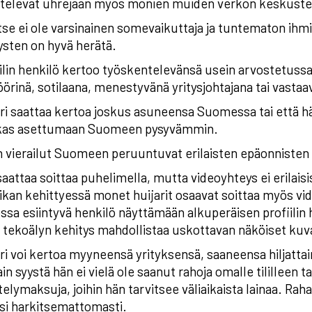
stelevat uhrejaan myös monien muiden verkon keskuste
tse ei ole varsinainen somevaikuttaja ja tuntematon ihmin
ysten on hyvä herätä.
ilin henkilö kertoo työskentelevänsä usein arvostetussa
öörinä, sotilaana, menestyvänä yritysjohtajana tai vastaa
ri saattaa kertoa joskus asuneensa Suomessa tai että hä
kas asettumaan Suomeen pysyvämmin.
 vierailut Suomeen peruuntuvat erilaisten epäonnisten
aattaa soittaa puhelimella, mutta videoyhteys ei erilais
ikan kehittyessä monet huijarit osaavat soittaa myös vi
ssa esiintyvä henkilö näyttämään alkuperäisen profiilin 
tekoälyn kehitys mahdollistaa uskottavan näköiset kuvat 
ri voi kertoa myyneensä yrityksensä, saaneensa hiljatt
in syystä hän ei vielä ole saanut rahoja omalle tililleen ta
telymaksuja, joihin hän tarvitsee väliaikaista lainaa. Rahans
si harkitsemattomasti.