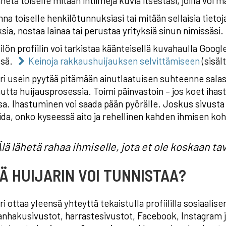
ähetä toiselle mitään intiimejä kuvia itsestäsi, joilla v
nna toiselle henkilötunnuksiasi tai mitään sellaisia tietoj
sia, nostaa lainaa tai perustaa yrityksiä sinun nimissäsi.
lön profiilin voi tarkistaa käänteisellä kuvahaulla Googl
ssä.
Keinoja rakkaushuijauksen selvittämiseen
(sisäl
ri usein pyytää pitämään ainutlaatuisen suhteenne salass
utta huijausprosessia. Toimi päinvastoin – jos koet ihas
a. Ihastuminen voi saada pään pyörälle. Joskus sivusta
ida, onko kyseessä aito ja rehellinen kahden ihmisen ko
lä lähetä rahaa ihmiselle, jota et ole koskaan ta
Ä HUIJARIN VOI TUNNISTAA?
ri ottaa yleensä yhteyttä tekaistulla profiililla sosiaalise
nhakusivustot, harrastesivustot, Facebook, Instagram ja n