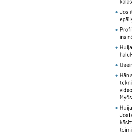
kala
Jos i
epäil
Profi
insin
Huija
halu
Usein
Hän s
tekni
video
Myös 
Huija
Josta
käsit
toimi