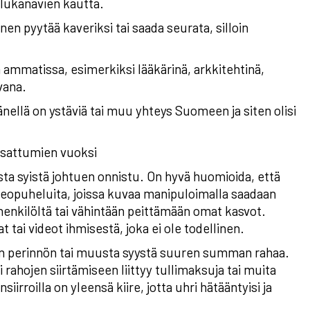
lukanavien kautta.
en pyytää kaveriksi tai saada seurata, silloin
 ammatissa, esimerkiksi lääkärinä, arkkitehtinä,
vana.
nellä on ystäviä tai muu yhteys Suomeen ja siten olisi
 sattumien vuoksi
ista syistä johtuen onnistu. On hyvä huomioida, että
deopuheluita, joissa kuvaa manipuloimalla saadaan
henkilöltä tai vähintään peittämään omat kasvot.
tai videot ihmisestä, joka ei ole todellinen.
ain perinnön tai muusta syystä suuren summan rahaa.
i rahojen siirtämiseen liittyy tullimaksuja tai muita
iirroilla on yleensä kiire, jotta uhri hätääntyisi ja