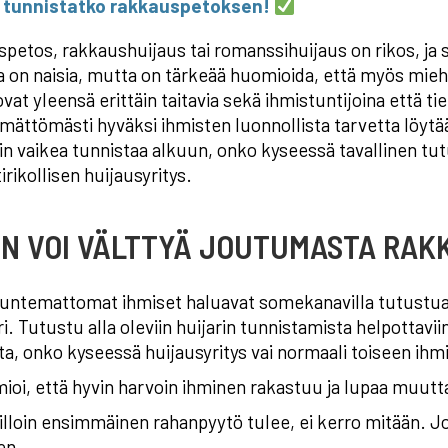
 tunnistatko rakkauspetoksen!
petos, rakkaushuijaus tai romanssihuijaus on rikos, ja s
a on naisia, mutta on tärkeää huomioida, että myös mie
 ovat yleensä erittäin taitavia sekä ihmistuntijoina että 
emättömästi hyväksi ihmisten luonnollista tarvetta löyt
vin vaikea tunnistaa alkuun, onko kyseessä tavallinen t
rikollisen huijausyritys.
EN VOI VÄLTTYÄ JOUTUMASTA RAK
untemattomat ihmiset haluavat somekanavilla tutustua s
ri. Tutustu alla oleviin huijarin tunnistamista helpottavii
ta, onko kyseessä huijausyritys vai normaali toiseen ih
oi, että hyvin harvoin ihminen rakastuu ja lupaa muutt
lloin ensimmäinen rahanpyytö tulee, ei kerro mitään. J
en.