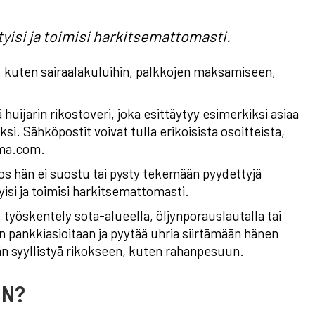
ntyisi ja toimisi harkitsemattomasti.
, kuten sairaalakuluihin, palkkojen maksamiseen,
 huijarin rikostoveri, joka esittäytyy esimerkiksi asiaa
iksi. Sähköpostit voivat tulla erikoisista osoitteista,
rma.com.
, jos hän ei suostu tai pysty tekemään pyydettyjä
tyisi ja toimisi harkitsemattomasti.
. työskentely sota-alueella, öljynporauslautalla tai
ankkiasioitaan ja pyytää uhria siirtämään hänen
ttään syyllistyä rikokseen, kuten rahanpesuun.
IN?