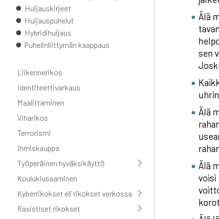
Huijauskirjeet
Älä m
Huijauspuhelut
tavan
Hybridihuijaus
helpo
Puhelinliittymän kaappaus
sen v
Josku
Liikennerikos
Kaikk
Identiteettivarkaus
uhrin
Maalittaminen
Älä m
Viharikos
rahan
Terrorismi
usean
raha
Ihmiskauppa
Työperäinen hyväksikäyttö
Älä m
voisi
Koulukiusaaminen
voitt
Kyberrikokset eli rikokset verkossa
koro
Rasistiset rikokset