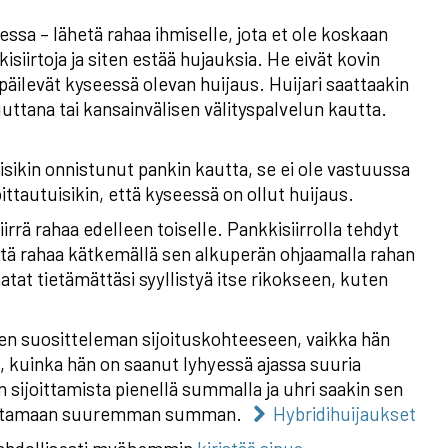
ssa – lähetä rahaa ihmiselle, jota et ole koskaan
siirtoja ja siten estää hujauksia. He eivät kovin
epäilevät kyseessä olevan huijaus. Huijari saattaakin
uttana tai kansainvälisen välityspalvelun kautta.
isikin onnistunut pankin kautta, se ei ole vastuussa
ittautuisikin, että kyseessä on ollut huijaus.
irrä rahaa edelleen toiselle. Pankkisiirrolla tehdyt
 pestä rahaa kätkemällä sen alkuperän ohjaamalla rahan
atat tietämättäsi syyllistyä itse rikokseen, kuten
en suositteleman sijoituskohteeseen, vaikka hän
aa, kuinka hän on saanut lyhyessä ajassa suuria
n sijoittamista pienellä summalla ja uhri saakin sen
ijoittamaan suuremman summan.
Hybridihuijaukset