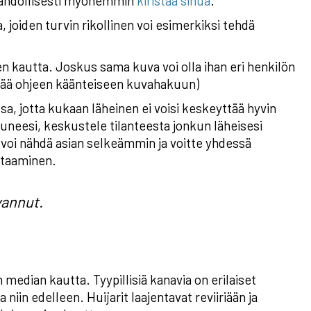
oi mahdollisesti myöhemmin
kiristää sinua
.
a, joiden turvin rikollinen voi esimerkiksi tehdä
en kautta. Joskus sama kuva voi olla ihan eri henkilön
tää ohjeen käänteiseen kuvahakuun)
a, jotta kukaan läheinen ei voisi keskeyttää hyvin
tuneesi, keskustele tilanteesta jonkun läheisesi
 voi nähdä asian selkeämmin ja voitte yhdessä
htaaminen.
vannut.
n median kautta. Tyypillisiä kanavia on erilaiset
iin edelleen. Huijarit laajentavat reviiriään ja