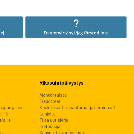
ej
En ymmärtänyt/Jag förstod inte
Rikosuhripäivystys
Ajankohtaista
Tiedotteet
kaupan ja sen
Koulutukset, tapahtumat ja seminaarit
lillä
Lahjoita
isille
Tilaa uutiskirje
Tietosuoja
en
Saavutettavuusseloste