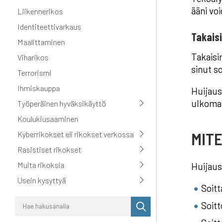
ääni vo
Liikennerikos
Identiteettivarkaus
Takaisi
Maalittaminen
Takaisi
Viharikos
sinut s
Terrorismi
Ihmiskauppa
Huijaus
ulkomai
Työperäinen hyväksikäyttö
Koulukiusaaminen
MIT
Kyberrikokset eli rikokset verkossa
Rasistiset rikokset
Muita rikoksia
Huijaus
Usein kysyttyä
Soitt
Suorita
Soitt
haku