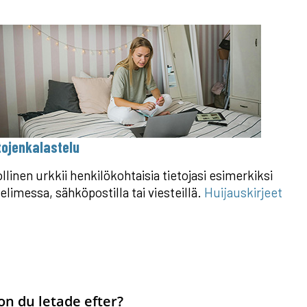
tojenkalastelu
llinen urkkii henkilökohtaisia tietojasi esimerkiksi
elimessa, sähköpostilla tai viesteillä.
Huijauskirjeet
on du letade efter?