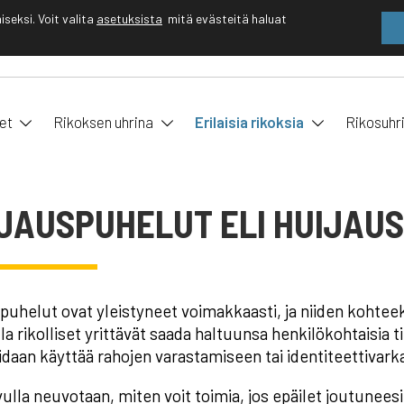
eksi. Voit valita
asetuksista
mitä evästeitä haluat
EN
FI
et
Rikoksen uhrina
Erilaisia rikoksia
Rikosuhr
JAUSPUHELUT ELI HUIJAU
puhelut ovat yleistyneet voimakkaasti, ja niiden kohteek
olla rikolliset yrittävät saada haltuunsa henkilökohtaisia
oidaan käyttää rahojen varastamiseen tai identiteettivark
ivulla neuvotaan, miten voit toimia, jos epäilet joutunees