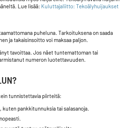
äneltä. Lue lisää:
Kuluttajaliitto: Tekoälyhuijaukset
vastaamattomana puheluna. Tarkoituksena on saada
n ja takaisinsoitto voi maksaa paljon.
tänyt tavoittaa. Jos näet tuntemattoman tai
 varmistanut numeron luotettavuuden.
LUN?
in tunnistettavia piirteitä:
ja, kuten pankkitunnuksia tai salasanoja.
 nopeasti.