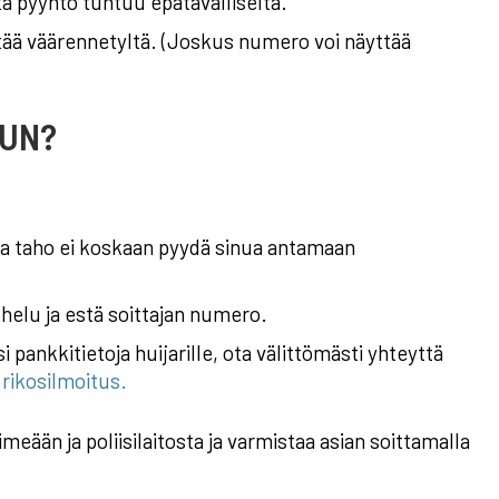
ta pyyntö tuntuu epätavalliselta.
ttää väärennetyltä. (Joskus numero voi näyttää
LUN?
ava taho ei koskaan pyydä sinua antamaan
helu ja estä soittajan numero.
 pankkitietoja huijarille, ota välittömästi yhteyttä
 rikosilmoitus.
nimeään ja poliisilaitosta ja varmistaa asian soittamalla