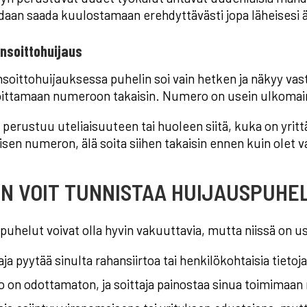
idaan saada kuulostamaan erehdyttävästi jopa läheisesi ä
nsoittohuijaus
nsoittohuijauksessa puhelin soi vain hetken ja näkyy 
oittamaan numeroon takaisin. Numero on usein ulkomaine
 perustuu uteliaisuuteen tai huoleen siitä, kuka on yrit
sen numeron, älä soita siihen takaisin ennen kuin olet
EN VOIT TUNNISTAA HUIJAUSPUHE
puhelut voivat olla hyvin vakuuttavia, mutta niissä on use
aja pyytää sinulta rahansiirtoa tai henkilökohtaisia tieto
o on odottamaton, ja soittaja painostaa sinua toimimaan