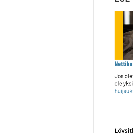
Nettihu
Jos ole
ole yksi
huijauk
Löysit