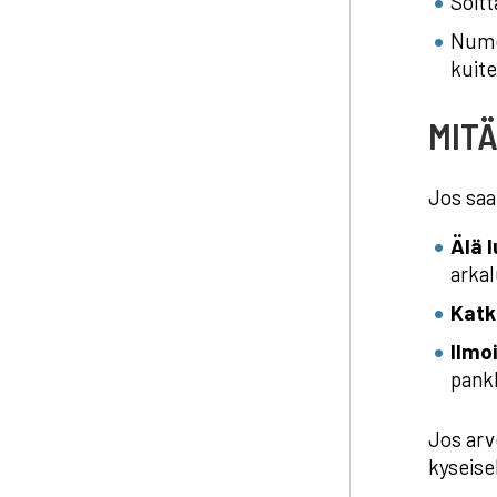
Soitt
Numer
kuite
MIT
Jos saa
Älä l
arkal
Katk
Ilmoi
pankk
Jos arve
kyseisel