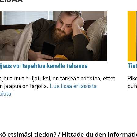
ijaus voi tapahtua kenelle tahansa
Tie
t joutunut huijatuksi, on tärkeä tiedostaa, ettet
Riko
n ja apua on tarjolla.
Lue lisää erilaisista
puh
sista
kö etsimäsi tiedon? / Hittade du den informati