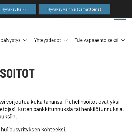
Hyväksy kaikki
Hyväksy vain välttämättömät
Suo
SE
ha
ipäivystys
Yhteystiedot
Tule vapaaehtoiseksi
SSOITOT
si voi joutua kuka tahansa. Puhelinsoitot ovat yksi
 tietojasi, kuten pankkitunnuksia tai henkilötunnuksia.
auksiin.
i huijausyrityksen kohteeksi.