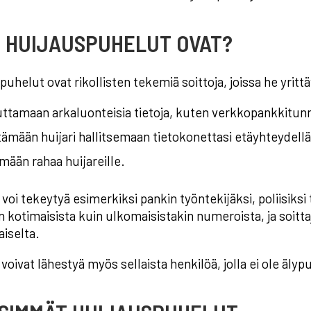
Ä HUIJAUSPUHELUT OVAT?
puhelut ovat rikollisten tekemiä soittoja, joissa he yritt
ttamaan arkaluonteisia tietoja, kuten verkkopankkitunnu
ämään huijari hallitsemaan tietokonettasi etäyhteydellä
ämään rahaa huijareille.
 voi tekeytyä esimerkiksi pankin työntekijäksi, poliisiksi
iin kotimaisista kuin ulkomaisistakin numeroista, ja soi
iselta.
 voivat lähestyä myös sellaista henkilöä, jolla ei ole älyp