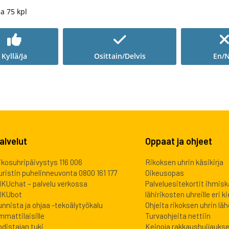
ia
75
kpl
Kyllä/Ja
Osittain/Delvis
En/N
alvelut
Oppaat ja ohjeet
ikosuhripäivystys 116 006
Rikoksen uhrin käsikirja
uristin puhelinneuvonta 0800 161 177
Oikeusopas
IKUchat – palvelu verkossa
Palveluesitekortit ihmis
IKUbot
lähirikosten uhreille eri kie
unnista ja ohjaa -tekoälytyökalu
Ohjeita rikoksen uhrin lähe
mmattilaisille
Turvaohjeita nettiin
odistajan tuki
Keinoja rakkaushuijauks