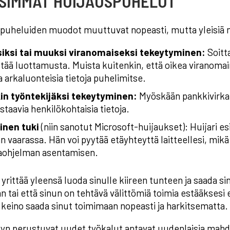
ISIMMÄT HUIJAUSPUHELUT
puheluiden muodot muuttuvat nopeasti, mutta yleisiä 
isiksi tai muuksi viranomaiseksi tekeytyminen:
Soitta
tää luottamusta. Muista kuitenkin, että oikea viranomai
 arkaluonteisia tietoja puhelimitse.
in työntekijäksi tekeytyminen:
Myöskään pankkivirkail
astaavia henkilökohtaisia tietoja.
inen tuki
(niin sanotut Microsoft-huijaukset): Huijari es
n vaarassa. Hän voi pyytää etäyhteyttä laitteellesi, mikä
taohjelman asentamisen.
 yrittää yleensä luoda sinulle kiireen tunteen ja saada sin
an tai että sinun on tehtävä välittömiä toimia estääksesi
n keino saada sinut toimimaan nopeasti ja harkitsematta.
yn perustuvat uudet työkalut antavat uudenlaisia mahdol