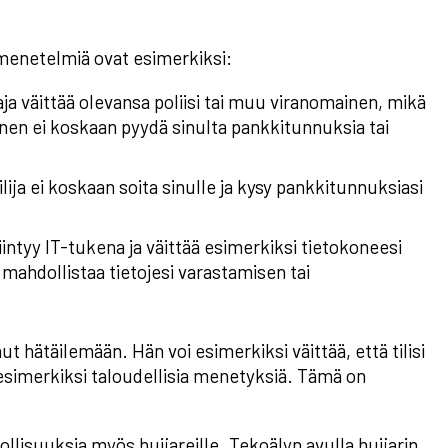
menetelmiä ovat esimerkiksi:
ja väittää olevansa poliisi tai muu viranomainen, mikä
nen ei koskaan pyydä sinulta pankkitunnuksia tai
ija ei koskaan soita sinulle ja kysy pankkitunnuksiasi
iintyy IT-tukena ja väittää esimerkiksi tietokoneesi
 mahdollistaa tietojesi varastamisen tai
ut hätäilemään. Hän voi esimerkiksi väittää, että tilisi
 esimerkiksi taloudellisia menetyksiä. Tämä on
lisuuksia myös huijareille. Tekoälyn avulla huijarin