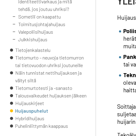
YLE
identiteettivarkaus ja mitä
tehdä, jos joutuu uhriksi?
Sometili on kaapattu
Huijaus
Toimitusjohtajahuijaus
Poli
Valepoliisihuijaus
herät
Julkkishuijaus
muita
Tietojenkalastelu
Pank
Tietomurto – neuvoja tietomurron
tai v
tai tietovuodon uhriksi joutuneille
Näin tunnistat nettihuijauksen ja
Tekn
vältyt siltä
oleva
Tietomurtotesti ja -sanasto
hait
Talousvaikeudet huijauksen jälkeen
Huijauskirjeet
Soittaja
Huijauspuhelut
suljeta
Hybridihuijaus
huijari
Puhelinliittymän kaappaus
Tekoäly