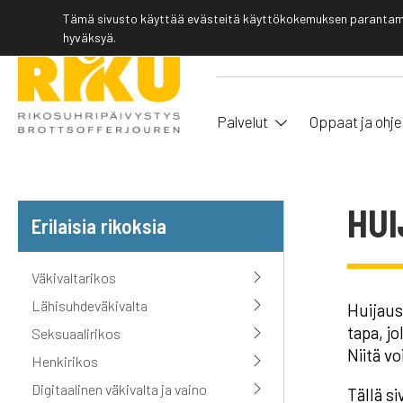
Tämä sivusto käyttää evästeitä käyttökokemuksen parantamis
hyväksyä.
Palvelut
Oppaat ja ohje
HUI
Erilaisia rikoksia
Väkivaltarikos
Lähisuhdeväkivalta
Huijaus
tapa, j
Seksuaalirikos
Niitä v
Henkirikos
Digitaalinen väkivalta ja vaino
Tällä s