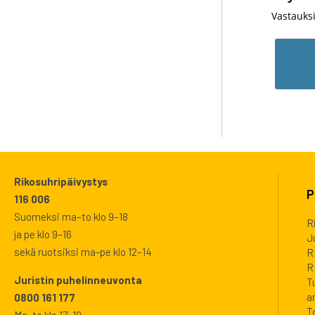
Vastauks
Rikosuhripäivystys
P
116 006
Suomeksi ma–to klo 9–18
R
ja pe klo 9–16
J
sekä ruotsiksi ma-pe klo 12–14
R
R
Juristin puhelinneuvonta
T
a
0800 161 177
T
Ma–to klo 17–19