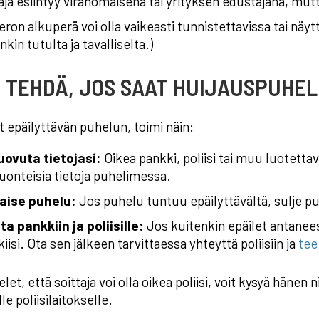
aja esiintyy viranomaisena tai yrityksen edustajana, mut
on alkuperä voi olla vaikeasti tunnistettavissa tai näy
nkin tutulta ja tavalliselta.)
Ä TEHDÄ, JOS SAAT HUIJAUSPUHE
t epäilyttävän puhelun, toimi näin:
uovuta tietojasi:
Oikea pankki, poliisi tai muu luotett
uonteisia tietoja puhelimessa.
aise puhelu:
Jos puhelu tuntuu epäilyttävältä, sulje pu
ta pankkiin ja poliisille:
Jos kuitenkin epäilet antaneesi
iisi. Ota sen jälkeen tarvittaessa yhteyttä poliisiin ja
tee
let, että soittaja voi olla oikea poliisi, voit kysyä hänen 
le poliisilaitokselle.