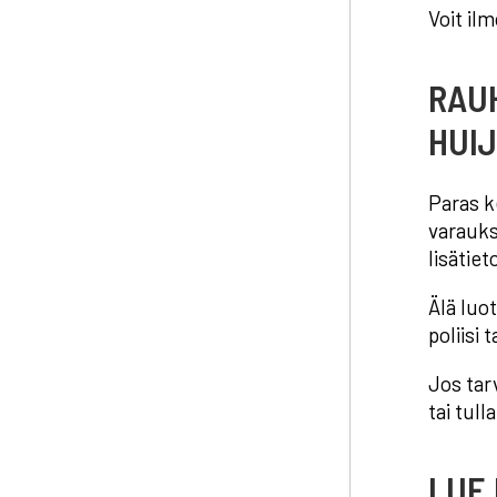
Voit il
RAU
HUI
Paras k
varauks
lisätiet
Älä luot
poliisi 
Jos tar
tai tul
LUE 