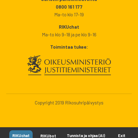
0800 161 177
Ma–to klo 17–19
RIKUchat
Ma–to klo 9–18 ja pe klo 9–16
Toimintaa tukee:
Copyright 2019 Rikosuhripäivystys
RIKUchat
Tunnista ja ohjaa (AI)
Exit
RIKUbot