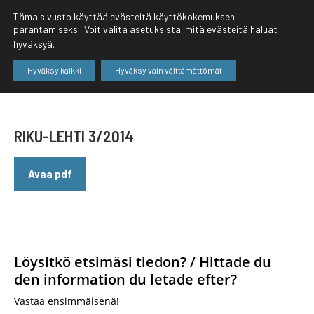
Tämä sivusto käyttää evästeitä käyttökokemuksen
parantamiseksi. Voit valita
asetuksista
mitä evästeitä haluat
hyväksyä.
Hyväksy kaikki
Hyväksy vain välttämättömät
RIKU-LEHTI 3/2014
Avaa pdf
Löysitkö etsimäsi tiedon? / Hittade du
den information du letade efter?
Vastaa ensimmäisenä!