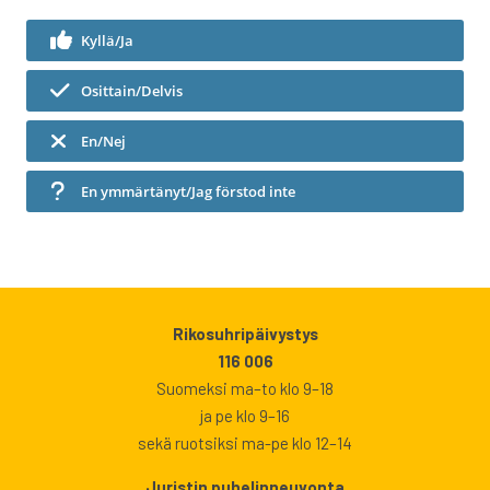
Kyllä/Ja
Osittain/Delvis
En/Nej
En ymmärtänyt/Jag förstod inte
Rikosuhripäivystys
116 006
Suomeksi ma–to klo 9–18
ja pe klo 9–16
sekä ruotsiksi ma-pe klo 12–14
Juristin puhelinneuvonta