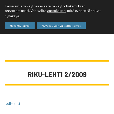
Tämä sivusto käyttää evästeitä käyttökokemuksen
parantamiseksi. Voit valita
asetuksista
mitä evästeitä haluat
hyväksyä.
Hyväksy kaikki
Hyväksy vain välttämättömät
RIKU-LEHTI 2/2009
pdf-lehti