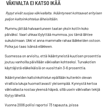
VÄKIVALTA EI KATSO IKÄÄ
Rypyt eivät suojaa väkivallalta. Ikääntyneet kohtaavat erityisen
paljon kaltoinkohtelua läheisiltään.
Mummu jättää halvaantuneen taatan yksin kotiin koko
päiväksi. Vaari uhkaa löylyttää mummoa, jos tämä lähtee
sukuloimaan. Ukki ei anna mammalle rahaa lääkkeiden ostoon.
Poika juo taas isänsä eläkkeen.
Suomessa on arvioitu, että ikääntyneistä kuutisen prosenttia
joutuu vanhoilla päivillään väkivallan kohteeksi. Turvakotien
käyttäjistä eläkeikäisiä on vuosittain 3-6 prosenttia.
Ikääntyneiden kaltoinkohtelun epäillään kuitenkin olevan
virallisia lukuja huomattavasti yleisempää. Kynnystä kertoa
väkivallasta nostaa yleensä häpeä, sillä usein väkivallan tekijä
löytyy läheltä.
Vuonna 2006 poliisi raportoi 73 tapausta, joissa