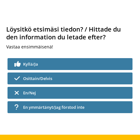
Löysitkö etsimäsi tiedon? / Hittade du
den information du letade efter?
Vastaa ensimmäisenä!
Kyllä/Ja
Osittain/Delvis
En/Nej
En ymmärtänyt/Jag förstod inte