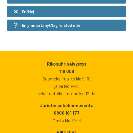
En/Nej
En ymmärtänyt/Jag förstod inte
Rikosuhripäivystys
116 006
Suomeksi ma–to klo 9–18
ja pe klo 9–16
sekä ruotsiksi ma-pe klo 12–14
Juristin puhelinneuvonta
0800 161 177
Ma–to klo 17–19
RIKUchat