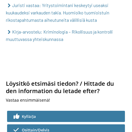
Juristi vastaa: Yritystoimintani keskeytyi useaksi
kuukaudeksi varkauden takia. Huomioiko tuomioistuin
rikostapahtumasta aiheutuneita välillisiä kusta
Kirja-arvostelu: Kriminologia – Rikollisuus ja kontrolli
muuttuvassa yhteiskunnassa
Löysitkö etsimäsi tiedon? / Hittade du
den information du letade efter?
Vastaa ensimmäisenä!
Kyllä/Ja
Osittain/Delvis