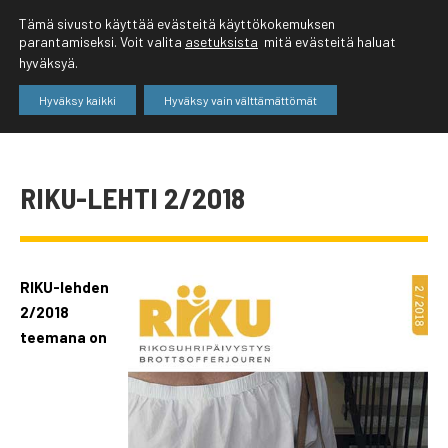
Tämä sivusto käyttää evästeitä käyttökokemuksen
parantamiseksi. Voit valita
asetuksista
mitä evästeitä haluat
hyväksyä.
Hyväksy kaikki
Hyväksy vain välttämättömät
RIKU-LEHTI 2/2018
RIKU-lehden
2/2018
teemana on