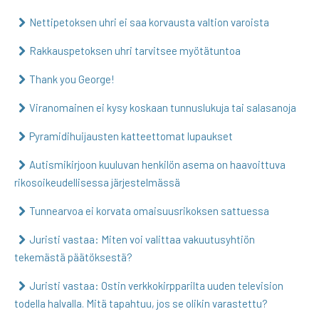
Nettipetoksen uhri ei saa korvausta valtion varoista
Rakkauspetoksen uhri tarvitsee myötätuntoa
Thank you George!
Viranomainen ei kysy koskaan tunnuslukuja tai salasanoja
Pyramidihuijausten katteettomat lupaukset
Autismikirjoon kuuluvan henkilön asema on haavoittuva
rikosoikeudellisessa järjestelmässä
Tunnearvoa ei korvata omaisuusrikoksen sattuessa
Juristi vastaa: Miten voi valittaa vakuutusyhtiön
tekemästä päätöksestä?
Juristi vastaa: Ostin verkkokirpparilta uuden television
todella halvalla. Mitä tapahtuu, jos se olikin varastettu?