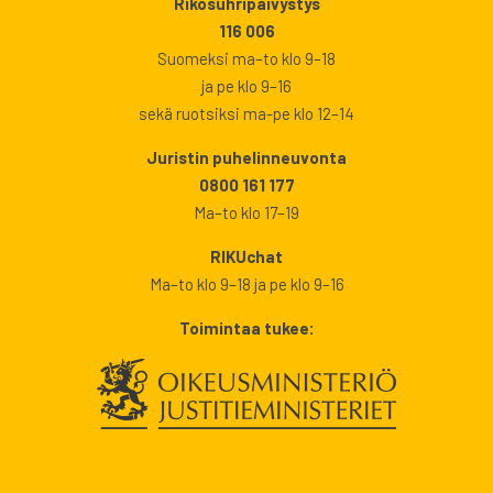
Rikosuhripäivystys
116 006
Suomeksi ma–to klo 9–18
ja pe klo 9–16
sekä ruotsiksi ma-pe klo 12–14
Juristin puhelinneuvonta
0800 161 177
Ma–to klo 17–19
RIKUchat
Ma–to klo 9–18 ja pe klo 9–16
Toimintaa tukee: