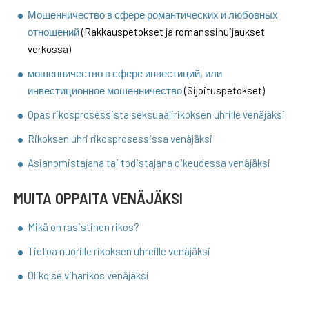
Мошенничество в сфере романтических и любовных
отношений
(Rakkauspetokset ja romanssihuijaukset
verkossa)
мошенничество в сфере инвестиций, или
инвестиционное мошенничество
(Sijoituspetokset)
Opas rikosprosessista seksuaalirikoksen uhrille venäjäksi
Rikoksen uhri rikosprosessissa venäjäksi
Asianomistajana tai todistajana oikeudessa venäjäksi
MUITA OPPAITA VENÄJÄKSI
Mikä on rasistinen rikos?
Tietoa nuorille rikoksen uhreille venäjäksi
Oliko se viharikos venäjäksi