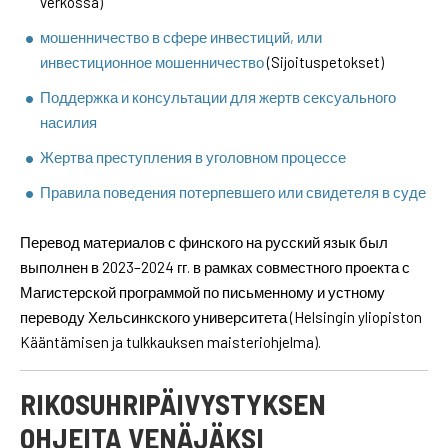
verkossa)
мошенничество в сфере инвестиций, или
инвестиционное мошенничество
(Sijoituspetokset)
Поддержка и консультации для жертв сексуального
насилия
Жертва преступления в уголовном процессе
Правила поведения потерпевшего или свидетеля в суде
Перевод материалов с финского на русский язык был
выполнен в 2023–2024 гг. в рамках совместного проекта с
Магистерской программой по письменному и устному
переводу Хельсинкского университета (Helsingin yliopiston
Kääntämisen ja tulkkauksen maisteriohjelma).
RIKOSUHRIPÄIVYSTYKSEN
OHJEITA VENÄJÄKSI