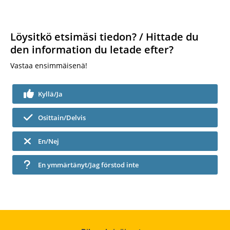
Löysitkö etsimäsi tiedon? / Hittade du
den information du letade efter?
Vastaa ensimmäisenä!
Kyllä/Ja
Osittain/Delvis
En/Nej
En ymmärtänyt/Jag förstod inte