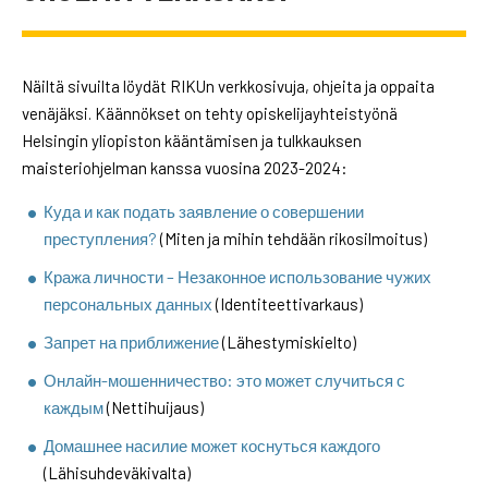
Näiltä sivuilta löydät RIKUn verkkosivuja, ohjeita ja oppaita
venäjäksi. Käännökset on tehty opiskelijayhteistyönä
Helsingin yliopiston kääntämisen ja tulkkauksen
maisteriohjelman kanssa vuosina 2023-2024:
Куда и как подать заявление о совершении
преступления?
(Miten ja mihin tehdään rikosilmoitus)
Кража личности – Незаконное использование чужих
персональных данных
(Identiteettivarkaus)
Запрет на приближение
(Lähestymiskielto)
Онлайн-мошенничество: это может случиться с
каждым
(Nettihuijaus)
Домашнее насилие может коснуться каждого
(Lähisuhdeväkivalta)