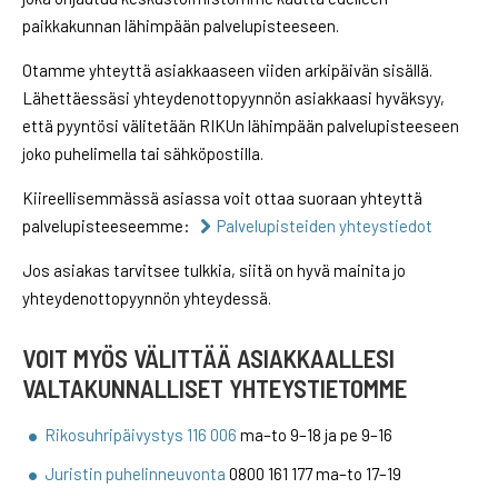
paikkakunnan lähimpään palvelupisteeseen.
Otamme yhteyttä asiakkaaseen viiden arkipäivän sisällä.
Lähettäessäsi yhteydenottopyynnön asiakkaasi hyväksyy,
että pyyntösi välitetään RIKUn lähimpään palvelupisteeseen
joko puhelimella tai sähköpostilla.
Kiireellisemmässä asiassa voit ottaa suoraan yhteyttä
palvelupisteeseemme:
Palvelupisteiden yhteystiedot
Jos asiakas tarvitsee tulkkia, siitä on hyvä mainita jo
yhteydenottopyynnön yhteydessä.
VOIT MYÖS VÄLITTÄÄ ASIAKKAALLESI
VALTAKUNNALLISET YHTEYSTIETOMME
Rikosuhripäivystys 116 006
ma–to 9–18 ja pe 9–16
Juristin puhelinneuvonta
0800 161 177 ma–to 17–19