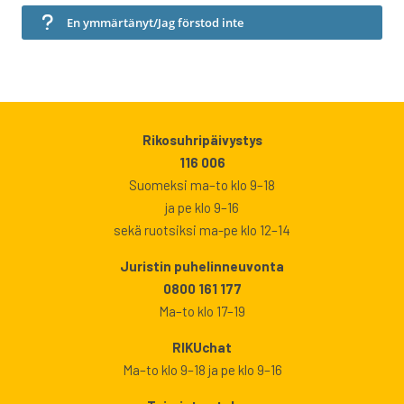
En ymmärtänyt/Jag förstod inte
Rikosuhripäivystys
116 006
Suomeksi ma–to klo 9–18
ja pe klo 9–16
sekä ruotsiksi ma-pe klo 12–14
Juristin puhelinneuvonta
0800 161 177
Ma–to klo 17–19
RIKUchat
Ma–to klo 9–18 ja pe klo 9–16