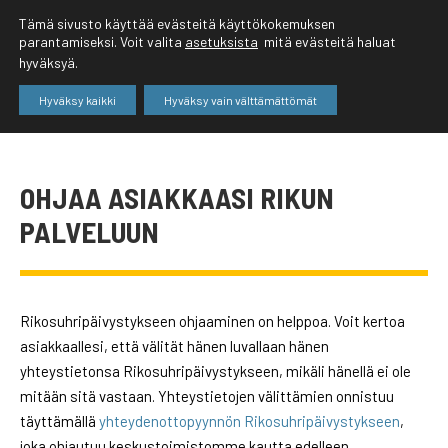
Tämä sivusto käyttää evästeitä käyttökokemuksen
parantamiseksi. Voit valita
asetuksista
mitä evästeitä haluat
hyväksyä.
Hyväksy kaikki
Hyväksy vain välttämättömät
OHJAA ASIAKKAASI RIKUN
PALVELUUN
Rikosuhripäivystykseen ohjaaminen on helppoa. Voit kertoa
asiakkaallesi, että välität hänen luvallaan hänen
yhteystietonsa Rikosuhripäivystykseen, mikäli hänellä ei ole
mitään sitä vastaan. Yhteystietojen välittämien onnistuu
täyttämällä
yhteydenottopyynnön Rikosuhripäivystykseen
,
joka ohjautuu keskustoimistomme kautta edelleen