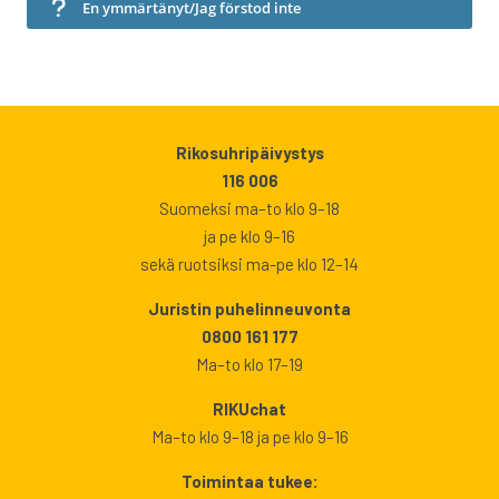
En ymmärtänyt/Jag förstod inte
Rikosuhripäivystys
116 006
Suomeksi ma–to klo 9–18
ja pe klo 9–16
sekä ruotsiksi ma-pe klo 12–14
Juristin puhelinneuvonta
0800 161 177
Ma–to klo 17–19
RIKUchat
Ma–to klo 9–18 ja pe klo 9–16
Toimintaa tukee: