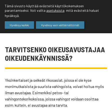
Tämä sivusto käyttää evästeitä käyttökokemuksen
parantamiseksi. Voit valita
asetuksista
mitä evästeitä haluat
hyväksyä.
Hyväksy kaikki
Hyväksy vain välttämättömät
TARVITSENKO OIKEUSAVUSTAJAA
OIKEUDENKÄYNNISSÄ?
Yksinkertaiset ja selkeät rikosasiat, joissa ei ole kyse
monimutkaisista ja suurista vahingoista, voivat hoitua myös
ilman avustajaa. Esimerkiksi petos- tai
vahingontekorikoksissa, joissa vahingot voidaan osoittaa
esim. kuitein, ei avustajaa aina tarvita.