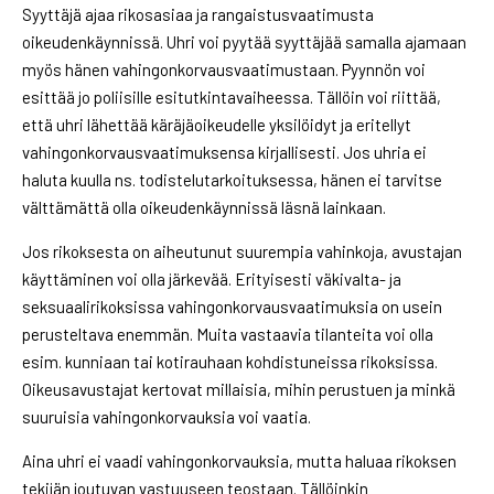
Syyttäjä ajaa rikosasiaa ja rangaistusvaatimusta
oikeudenkäynnissä. Uhri voi pyytää syyttäjää samalla ajamaan
myös hänen vahingonkorvausvaatimustaan. Pyynnön voi
esittää jo poliisille esitutkintavaiheessa. Tällöin voi riittää,
että uhri lähettää käräjäoikeudelle yksilöidyt ja eritellyt
vahingonkorvausvaatimuksensa kirjallisesti. Jos uhria ei
haluta kuulla ns. todistelutarkoituksessa, hänen ei tarvitse
välttämättä olla oikeudenkäynnissä läsnä lainkaan.
Jos rikoksesta on aiheutunut suurempia vahinkoja, avustajan
käyttäminen voi olla järkevää. Erityisesti väkivalta- ja
seksuaalirikoksissa vahingonkorvausvaatimuksia on usein
perusteltava enemmän. Muita vastaavia tilanteita voi olla
esim. kunniaan tai kotirauhaan kohdistuneissa rikoksissa.
Oikeusavustajat kertovat millaisia, mihin perustuen ja minkä
suuruisia vahingonkorvauksia voi vaatia.
Aina uhri ei vaadi vahingonkorvauksia, mutta haluaa rikoksen
tekijän joutuvan vastuuseen teostaan. Tällöinkin