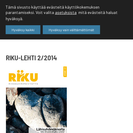
Tämä sivusto käyttää evästeitä käyttökokemuksen
parantamiseksi. Voit valita
asetuksista
mitä evästeitä haluat
hyväksyä.
Hyväksy kaikki
Hyväksy vain välttämättömät
RIKU-LEHTI 2/2014