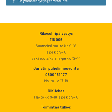
En ymmärtänyt/Jag förstod inte
Rikosuhripäivystys
116 006
Suomeksi ma–to klo 9–18
ja pe klo 9–16
sekä ruotsiksi ma-pe klo 12–14
Juristin puhelinneuvonta
0800 161 177
Ma–to klo 17–19
RIKUchat
Ma–to klo 9–18 ja pe klo 9–16
Toimintaa tukee: