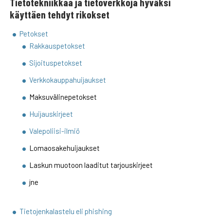
Tietotekniikkaa ja tietoverkkoja hyväksi
käyttäen tehdyt rikokset
Petokset
Rakkauspetokset
Sijoituspetokset
Verkkokauppahuijaukset
Maksuvälinepetokset
Huijauskirjeet
Valepoliisi-ilmiö
Lomaosakehuijaukset
Laskun muotoon laaditut tarjouskirjeet
jne
Tietojenkalastelu eli phishing