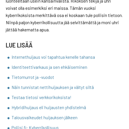
luonteeltaan usein kansainvälistä. Rikoksen tekijä ja uhri
voivat olla esimerkiksi eri maissa. Tämän vuoksi
kyberrikoksista merkittävä osa ei koskaan tule poliisin tietoon.
Niinpä paljon kyberrikollisuutta jää selvittämättä ja moni uhri
jättää hakematta apua.
LUE LISÄÄ
Internethuijaus voi tapahtua kenelle tahansa
Identiteettivarkaus ja sen ehkäiseminen
Tietomurrot ja -vuodot
Näin tunnistat nettihuijauksen ja vältyt siltä
Testaa tietosi verkkorikoksista!
Hybridihuijaus eli huijausten yhdistelmä
Talousvaikeudet huijauksen jälkeen
Poliisi.fi: Kyberrikollisuus