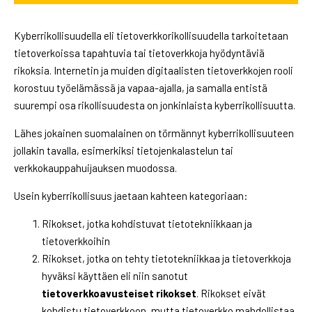
Kyberrikollisuudella eli tietoverkkorikollisuudella tarkoitetaan
tietoverkoissa tapahtuvia tai tietoverkkoja hyödyntäviä
rikoksia. Internetin ja muiden digitaalisten tietoverkkojen rooli
korostuu työelämässä ja vapaa-ajalla, ja samalla entistä
suurempi osa rikollisuudesta on jonkinlaista kyberrikollisuutta.
Lähes jokainen suomalainen on törmännyt kyberrikollisuuteen
jollakin tavalla, esimerkiksi tietojenkalastelun tai
verkkokauppahuijauksen muodossa.
Usein kyberrikollisuus jaetaan kahteen kategoriaan:
Rikokset, jotka kohdistuvat tietotekniikkaan ja
tietoverkkoihin
Rikokset, jotka on tehty tietotekniikkaa ja tietoverkkoja
hyväksi käyttäen eli niin sanotut
tietoverkkoavusteiset rikokset
. Rikokset eivät
kohdistu tietoverkkoon, mutta tietoverkko mahdollistaa