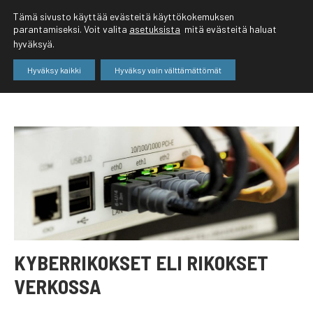
Tämä sivusto käyttää evästeitä käyttökokemuksen
parantamiseksi. Voit valita
asetuksista
mitä evästeitä haluat
hyväksyä.
Hyväksy kaikki
Hyväksy vain välttämättömät
KYBERRIKOKSET ELI RIKOKSET
VERKOSSA