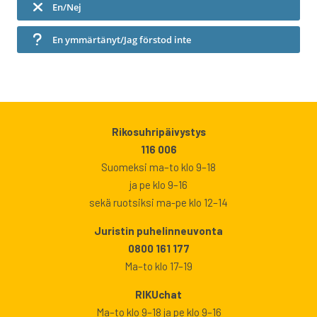
En/Nej
En ymmärtänyt/Jag förstod inte
Rikosuhripäivystys
116 006
Suomeksi ma–to klo 9–18
ja pe klo 9–16
sekä ruotsiksi ma-pe klo 12–14
Juristin puhelinneuvonta
0800 161 177
Ma–to klo 17–19
RIKUchat
Ma–to klo 9–18 ja pe klo 9–16