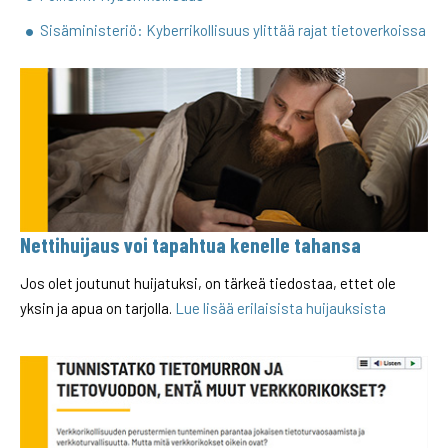
Sisäministeriö: Kyberrikollisuus ylittää rajat tietoverkoissa
Nettihuijaus voi tapahtua kenelle tahansa
Jos olet joutunut huijatuksi, on tärkeä tiedostaa, ettet ole
yksin ja apua on tarjolla.
Lue lisää erilaisista huijauksista