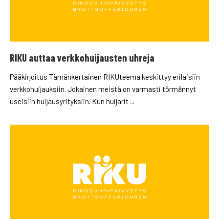
RIKU auttaa verkkohuijausten uhreja
Pääkirjoitus Tämänkertainen RIKUteema keskittyy erilaisiin
verkkohuijauksiin. Jokainen meistä on varmasti törmännyt
useisiin huijausyrityksiin. Kun huijarit ...