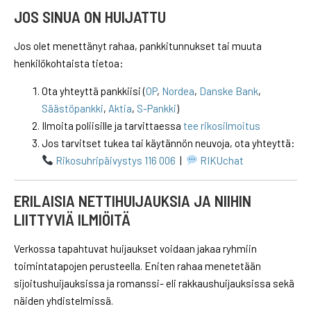
JOS SINUA ON HUIJATTU
Jos olet menettänyt rahaa, pankkitunnukset tai muuta
henkilökohtaista tietoa:
Ota yhteyttä pankkiisi (
OP
,
Nordea
,
Danske Bank
,
Säästöpankki
,
Aktia
,
S-Pankki
)
Ilmoita poliisille ja tarvittaessa
tee rikosilmoitus
Jos tarvitset tukea tai käytännön neuvoja, ota yhteyttä:
Rikosuhripäivystys 116 006
|
RIKUchat
ERILAISIA NETTIHUIJAUKSIA JA NIIHIN
LIITTYVIÄ ILMIÖITÄ
Verkossa tapahtuvat huijaukset voidaan jakaa ryhmiin
toimintatapojen perusteella. Eniten rahaa menetetään
sijoitushuijauksissa ja romanssi- eli rakkaushuijauksissa sekä
näiden yhdistelmissä.