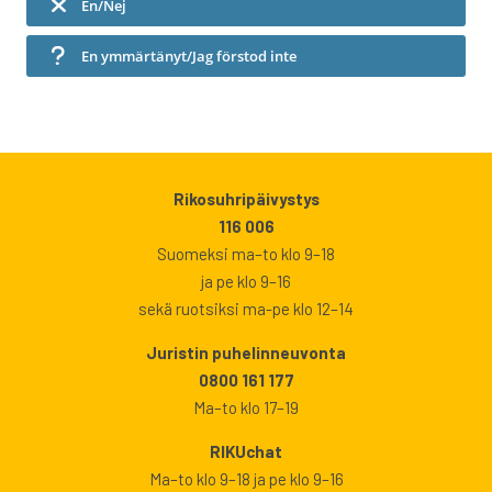
En/Nej
En ymmärtänyt/Jag förstod inte
Rikosuhripäivystys
116 006
Suomeksi ma–to klo 9–18
ja pe klo 9–16
sekä ruotsiksi ma-pe klo 12–14
Juristin puhelinneuvonta
0800 161 177
Ma–to klo 17–19
RIKUchat
Ma–to klo 9–18 ja pe klo 9–16