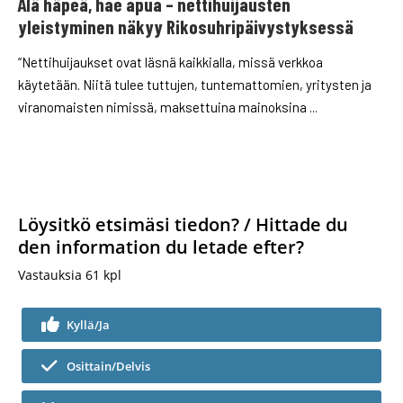
Älä häpeä, hae apua – nettihuijausten
yleistyminen näkyy Rikosuhripäivystyksessä
“Nettihuijaukset ovat läsnä kaikkialla, missä verkkoa
käytetään. Niitä tulee tuttujen, tuntemattomien, yritysten ja
viranomaisten nimissä, maksettuina mainoksina ...
Löysitkö etsimäsi tiedon? / Hittade du
den information du letade efter?
Vastauksia
61
kpl
Kyllä/Ja
Osittain/Delvis