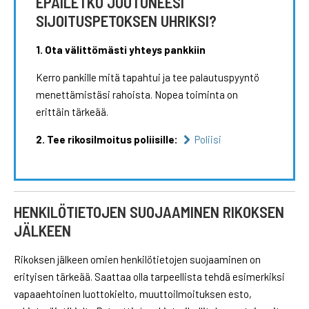
EPÄILETKÖ JOUTUNEESI
SIJOITUSPETOKSEN UHRIKSI?
1. Ota välittömästi yhteys pankkiin
Kerro pankille mitä tapahtui ja tee palautuspyyntö
menettämistäsi rahoista. Nopea toiminta on
erittäin tärkeää.
2. Tee rikosilmoitus poliisille:
Poliisi
HENKILÖTIETOJEN SUOJAAMINEN RIKOKSEN
JÄLKEEN
Rikoksen jälkeen omien henkilötietojen suojaaminen on
erityisen tärkeää. Saattaa olla tarpeellista tehdä esimerkiksi
vapaaehtoinen luottokielto, muuttoilmoituksen esto,