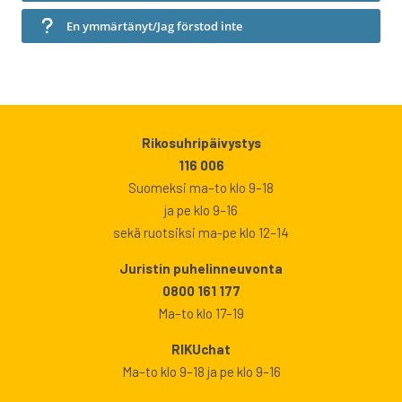
En ymmärtänyt/Jag förstod inte
Rikosuhripäivystys
116 006
Suomeksi ma–to klo 9–18
ja pe klo 9–16
sekä ruotsiksi ma-pe klo 12–14
Juristin puhelinneuvonta
0800 161 177
Ma–to klo 17–19
RIKUchat
Ma–to klo 9–18 ja pe klo 9–16