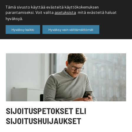
Tämä sivusto käyttää evästeitä käyttökokemuksen
parantamiseksi. Voit valita
asetuksista
mitä evästeitä haluat
hyväksyä.
Hyväksy kaikki
Hyväksy vain välttämättömät
SIJOITUSPETOKSET ELI
SIJOITUSHUIJAUKSET