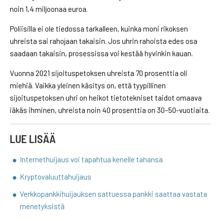
noin 1,4 miljoonaa euroa.
Poliisilla ei ole tiedossa tarkalleen, kuinka moni rikoksen
uhreista sai rahojaan takaisin. Jos uhrin rahoista edes osa
saadaan takaisin, prosessissa voi kestää hyvinkin kauan.
Vuonna 2021 sijoituspetoksen uhreista 70 prosenttia oli
miehiä. Vaikka yleinen käsitys on, että tyypillinen
sijoituspetoksen uhri on heikot tietotekniset taidot omaava
iäkäs ihminen, uhreista noin 40 prosenttia on 30–50-vuotiaita.
LUE LISÄÄ
Internethuijaus voi tapahtua kenelle tahansa
Kryptovaluuttahuijaus
Verkkopankkihuijauksen sattuessa pankki saattaa vastata
menetyksistä