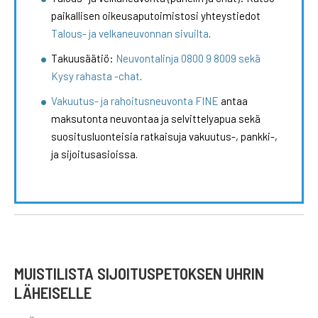
paikallisen oikeusaputoimistosi yhteystiedot
Talous- ja velkaneuvonnan sivuilta
.
Takuusäätiö:
Neuvontalinja 0800 9 8009 sekä
Kysy rahasta -chat
.
Vakuutus- ja rahoitusneuvonta FINE
antaa
maksutonta neuvontaa ja selvittelyapua sekä
suositusluonteisia ratkaisuja vakuutus-, pankki-,
ja sijoitusasioissa.
MUISTILISTA SIJOITUSPETOKSEN UHRIN
LÄHEISELLE