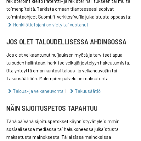
rekisteröintikielto Patentti- ja rekisterihallitukseen tai muita
toimenpiteitä. Tarkista omaan tilanteeseesi sopivat
toimintaohjeet Suomi.fi-verkkosivuilla julkaistusta oppaasta:
Henkilötietojani on viety tai vuotanut
JOS OLET TALOUDELLISESSA AHDINGOSSA
Jos olet velkaantunut huijauksen myötä ja tarvitset apua
talouden hallintaan, harkitse velkajärjestelyyn hakeutumista.
Ota yhteyttä oman kuntasi talous- ja velkaneuvojiin tai
Takuusäätiöön. Molempien palvelu on maksutonta.
Talous- ja velkaneuvonta
|
Takuusäätiö
NÄIN SIJOITUSPETOS TAPAHTUU
Tänä päivänä sijoituspetokset käynnistyvät yleisimmin
sosiaalisessa mediassa tai hakukoneessa julkaistusta
maksetusta mainoksesta. Tällaisissa mainoksissa