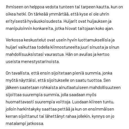
Ihmiseen on helppoa vedota tunteen tai tarpeen kautta, kun on
oikea hetki. On tärkeää ymmärtää, että kyse ei ole uhrin
erityisestä hyväuskoisudesta. Huijarit ovat huijauksen ja
manipuloinnin konkareita, jotka hiovat taitojaan koko ajan.
Verkossa keskustelut ovat usein hyvin luottamuksellisia ja
huijari vaikuttaa todella kiinnostuneelta juuri sinusta ja sinun
mahdollisuuksistasi vaurastua. Hän on avulias ja kertoo
useista menestystarinoista.
On tavallista, että ensin sijoitetaan pieniä summia, jonka
myötä näyttäisi, että sijoitukselle on saatu tuottoa. Sen
jälkeen saatetaan rohkaista ainutlaatuiseen mahdollisuuteen
sijoittaa suurempia summia, jolla saadaan myös
huomattavasti suurempia voittoja. Luodaan kiireen tuntu,
jolloin harkintakyky saattaa pettää ja kun on ensimmäisen
kerran sijoittanut tai lähettänyt rahaa jollekin, kynnys on jo
matalampi jatkossa.