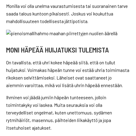
Monilla voi olla unelma vaurastumisesta tai suoranainen tarve
saada talous kuntoon pikaisesti. Joskus voi koukuttua
mahdollisuuteen todellisesta jättipotista.
MONI HÄPEÄÄ HUIJATUKSI TULEMISTA
On tavallista, että uhri kokee häpeää siitä, että on tullut
huijatuksi. Voimakas häpeän tunne voi estää uhria toimimasta
rikoksen selvittämiseksi. Läheiset ovat saattaneet jo
aiemmin varoittaa, mikä voi lisätä uhrin häpeää ennestään.
Ihminen voi jäädä jumiin häpeän tunteeseen, jolloin
toimintakyky voi laskea. Muita seurauksia voi olla
terveydelliset ongelmat, kuten unettomuus, sydämen
rytmihäiriöt, masennus, päihteiden liikakäyttö ja jopa
itsetuhoiset ajatukset.