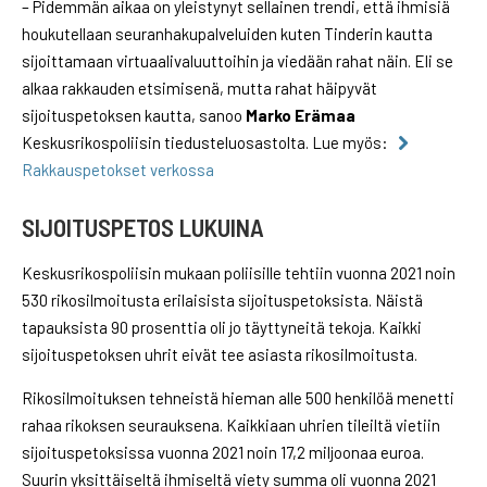
– Pidemmän aikaa on yleistynyt sellainen trendi, että ihmisiä
houkutellaan seuranhakupalveluiden kuten Tinderin kautta
sijoittamaan virtuaalivaluuttoihin ja viedään rahat näin. Eli se
alkaa rakkauden etsimisenä, mutta rahat häipyvät
sijoituspetoksen kautta, sanoo
Marko Erämaa
Keskusrikospoliisin tiedusteluosastolta. Lue myös:
Rakkauspetokset verkossa
SIJOITUSPETOS LUKUINA
Keskusrikospoliisin mukaan poliisille tehtiin vuonna 2021 noin
530 rikosilmoitusta erilaisista sijoituspetoksista. Näistä
tapauksista 90 prosenttia oli jo täyttyneitä tekoja. Kaikki
sijoituspetoksen uhrit eivät tee asiasta rikosilmoitusta.
Rikosilmoituksen tehneistä hieman alle 500 henkilöä menetti
rahaa rikoksen seurauksena. Kaikkiaan uhrien tileiltä vietiin
sijoituspetoksissa vuonna 2021 noin 17,2 miljoonaa euroa.
Suurin yksittäiseltä ihmiseltä viety summa oli vuonna 2021