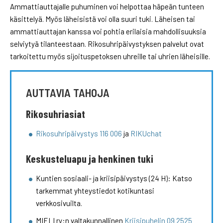
Ammattiauttajalle puhuminen voi helpottaa häpeän tunteen
käsittelyä. Myös läheisistä voi olla suuri tuki. Läheisen tai
ammattiauttajan kanssa voi pohtia erilaisia mahdollisuuksia
selviytyä tilanteestaan. Rikosuhripäivystyksen palvelut ovat
tarkoitettu myös sijoituspetoksen uhreille tai uhrien läheisille.
AUTTAVIA TAHOJA
Rikosuhriasiat
Rikosuhripäivystys 116 006
ja
RIKUchat
Keskusteluapu ja henkinen tuki
Kuntien sosiaali- ja kriisipäivystys (24 H): Katso
tarkemmat yhteystiedot kotikuntasi
verkkosivuilta.
MIELI ry:n valtakunnallinen
Kriisipuhelin 09 2525