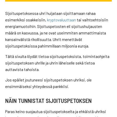
Sijoituspetoksessa uhri huijataan sijoittamaan rahaa
esimerkiksi osakkeisiin,
kryptovaluuttaan
tai vaihtoehtoisiin
energiamuotoihin. Sijoituspetosten eli sijoitushuijausten
määrä on kasvussa, ja ne ovat useimmiten ammattimaista
kansainvälistä rikollisuutta. Uhrit menettävät
sijoituspetoksissa pahimmillaan miljoonia euroja.
Tältä sivulta löydät tietoa sijoituspetoksista, toimintaohjeita
sijoituspetoksen uhrille ja uhrin läheiselle sekä tietoa
auttavista tahoista.
Jos epäilet joutuneesi sijoituspetoksen uhriksi, ole
ensimmäiseksi yhteydessä pankkiisi.
NÄIN TUNNISTAT SIJOITUSPETOKSEN
Paras keino suojautua sijoituspetokselta ja ehkäistä uhriksi