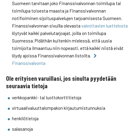
Suomeen tarvitaan joko Finanssivalvonnan toimilupa tai
toimilupa toisesta maasta ja Finanssivalvonnan
notifioiminen sijoituspalvelujen tarjoamisesta Suomeen.
Finanssivalvonnan sivuilla olevasta
valvottavien luettelosta
löytyvät kaikki palvelutarjoajat, joilla on toimilupa
Suomessa. Pidäthän kuitenkin mielessä, että uusia
toimijoita ilmaantuu niin nopeasti, että kaikki niistä eivät
löydy ajoissa Finanssivalvonnan listoilta.
Finanssivalvonta
Ole erityisen varuillasi, jos sinulta pyydetään
seuraavia tietoja
verkkopankki- tai luottokorttitietoja
virtuaalivaluuttalompakon kirjautumistunnuksia
henkilötietoja
salasanoja