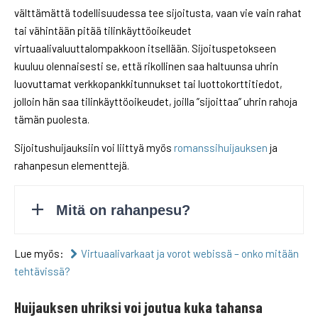
välttämättä todellisuudessa tee sijoitusta, vaan vie vain rahat
tai vähintään pitää tilinkäyttöoikeudet
virtuaalivaluuttalompakkoon itsellään. Sijoituspetokseen
kuuluu olennaisesti se, että rikollinen saa haltuunsa uhrin
luovuttamat verkkopankkitunnukset tai luottokorttitiedot,
jolloin hän saa tilinkäyttöoikeudet, joilla ”sijoittaa” uhrin rahoja
tämän puolesta.
Sijoitushuijauksiin voi liittyä myös
romanssihuijauksen
ja
rahanpesun elementtejä.
Lue myös:
Virtuaalivarkaat ja vorot webissä – onko mitään
tehtävissä?
Huijauksen uhriksi voi joutua kuka tahansa