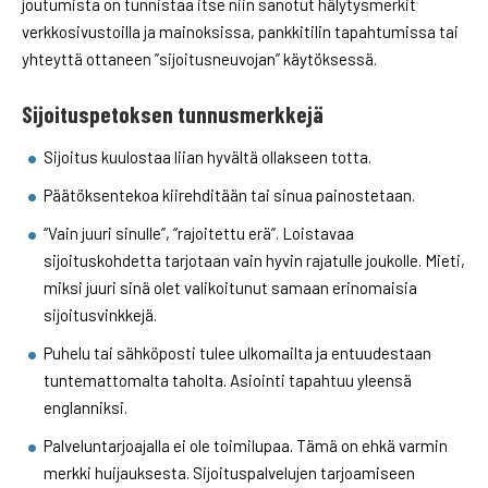
joutumista on tunnistaa itse niin sanotut hälytysmerkit
verkkosivustoilla ja mainoksissa, pankkitilin tapahtumissa tai
yhteyttä ottaneen ”sijoitusneuvojan” käytöksessä.
Sijoituspetoksen tunnusmerkkejä
Sijoitus kuulostaa liian hyvältä ollakseen totta.
Päätöksentekoa kiirehditään tai sinua painostetaan.
“Vain juuri sinulle”, “rajoitettu erä”. Loistavaa
sijoituskohdetta tarjotaan vain hyvin rajatulle joukolle. Mieti,
miksi juuri sinä olet valikoitunut samaan erinomaisia
sijoitusvinkkejä.
Puhelu tai sähköposti tulee ulkomailta ja entuudestaan
tuntemattomalta taholta. Asiointi tapahtuu yleensä
englanniksi.
Palveluntarjoajalla ei ole toimilupaa. Tämä on ehkä varmin
merkki huijauksesta. Sijoituspalvelujen tarjoamiseen