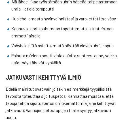
Älä lähde liikaa työstämään uhrin häpeää tai pelastamaan
uhria – et ole terapeutti
Huolehdi omasta hyvinvoinnistasi ja varo, ettet itse väsy
Kannusta uhria puhumaan tapahtumista ja tunteistaan
ammattilaiselle
Vahvista niitä asioita, mistä näyttää olevan uhrille apua
Palauta mieleen positiivisia asioita suhteestanne, vaikka
asiat näyttäisivät synkältä.
JATKUVASTI KEHITTYVÄ ILMIÖ
Edellä mainitut ovat vain joitakin esimerkkejä tyypillisistä
tavoista toteuttaa sijoituspetos. Kannattaa muistaa, että
tapoja tehdä sijoituspetos on lukemattomia ja ne kehittyvät
jatkuvasti. Vanhojen petostapojen tilalle syntyy jatkuvasti
uusia.