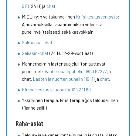
0111
(24 H) ja
chat
MIELI ry:n valtakunnallinen
Kriisikeskusverkosto
:
Ajanvarauksella tapaamisaikoja video- tai
puhelinvälitteisesti sekä kasvokkain
Solmussa-chat
Sekasin-chat
(24 H, 12–29-vuotiaat)
Mannerheimin lastensuojeluliiton auttavat
puhelimet:
Vanhempainpuhelin 0800 92277
ja
chat.
Lasten ja nuorten puhelin 116 111
ja
chat
.
Kirkon keskusteluapu 0400 22 11 80
Yksityinen terapia, kriisiterapia (jos taloudellinen
tilanne sallii)
Raha-asiat
Talous- ja velkaneuvonta (puhelin ja chat): Katso