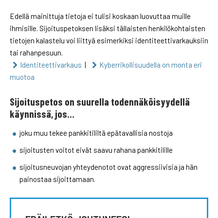
Edellä mainittuja tietoja ei tulisi koskaan luovuttaa muille
ihmisille. Sijoituspetoksen lisäksi tällaisten henkilökohtaisten
tietojen kalastelu voi liittyä esimerkiksi identiteettivarkauksiin
tai rahanpesuun.
Identiteettivarkaus
|
Kyberrikollisuudella on monta eri
muotoa
Sijoituspetos on suurella todennäköisyydellä
käynnissä, jos…
joku muu tekee pankkitililtä epätavallisia nostoja
sijoitusten voitot eivät saavu rahana pankkitilille
sijoitusneuvojan yhteydenotot ovat aggressiivisia ja hän
painostaa sijoittamaan.