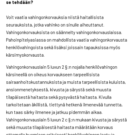
se tehdään?
Voit vaatia vahingonkorvauksia niistä haitallisista
seurauksista, jotka vahinko on sinulle aiheuttanut.
Vahingonkorvauksista on säännelty vahingonkorvauslaissa.
Pahoinpitelyasiassa on mahdollista vaatia vahingonkorvausta
henkilövahingoista sekä lisäksi joissain tapauksissa myös
kärsimyskorvausta.
Vahingonkorvauslain 5 luvun 2 §:n nojalla henkilövahingon
kärsineellä on oikeus korvaukseen tarpeellisista
sairaanhoitokustannuksista ja muista tarpeellisista kuluista,
ansionmenetyksestä, kivusta ja särystä sekä muusta
tilapäisestä haitasta sekä pysyvästä haitasta. Kivulla
tarkoitetaan äkillistä, tiettynä hetkenä ilmenevää tunnetta,
kun taas särky ilmenee ja jatkuu pidemmän aikaa.
Vahingonkorvauslain 5 luvun 2 c §:n mukaan kivusta ja särystä
sekä muusta tilapäisestä haitasta määrätään korvaus
ottamalla huomioon erityisesti henkilövahingon laatu ja