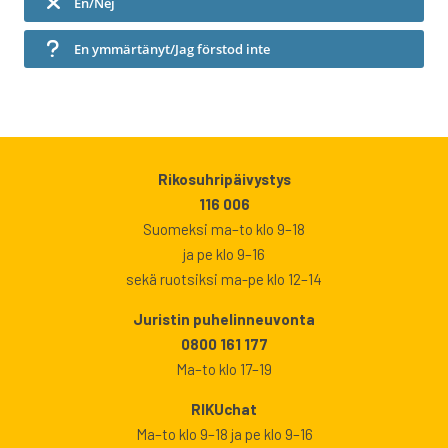
En/Nej
En ymmärtänyt/Jag förstod inte
Rikosuhripäivystys
116 006
Suomeksi ma–to klo 9–18
ja pe klo 9–16
sekä ruotsiksi ma-pe klo 12–14
Juristin puhelinneuvonta
0800 161 177
Ma–to klo 17–19
RIKUchat
Ma–to klo 9–18 ja pe klo 9–16