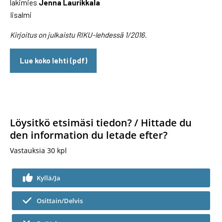
lakimies
Jenna Laurikkala
Iisalmi
Kirjoitus on julkaistu RIKU-lehdessä 1/2016.
Lue koko lehti (pdf)
Löysitkö etsimäsi tiedon? / Hittade du
den information du letade efter?
Vastauksia
30
kpl
Kyllä/Ja
Osittain/Delvis