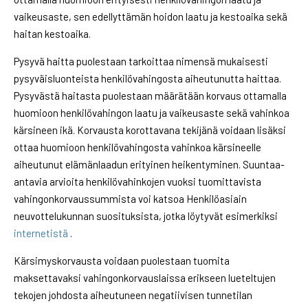
vaikeusaste, sen edellyttämän hoidon laatu ja kestoaika sekä
haitan kestoaika.
Pysyvä haitta puolestaan tarkoittaa nimensä mukaisesti
pysyväisluonteista henkilövahingosta aiheutunutta haittaa.
Pysyvästä haitasta puolestaan määrätään korvaus ottamalla
huomioon henkilövahingon laatu ja vaikeusaste sekä vahinkoa
kärsineen ikä. Korvausta korottavana tekijänä voidaan lisäksi
ottaa huomioon henkilövahingosta vahinkoa kärsineelle
aiheutunut elämänlaadun erityinen heikentyminen. Suuntaa-
antavia arvioita henkilövahinkojen vuoksi tuomittavista
vahingonkorvaussummista voi katsoa Henkilöasiain
neuvottelukunnan suosituksista, jotka löytyvät esimerkiksi
internetistä
.
Kärsimyskorvausta voidaan puolestaan tuomita
maksettavaksi vahingonkorvauslaissa erikseen lueteltujen
tekojen johdosta aiheutuneen negatiivisen tunnetilan