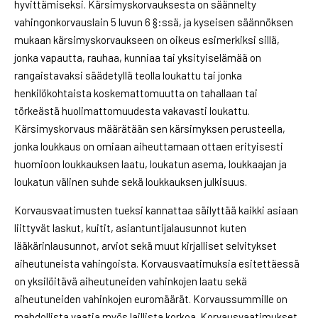
hyvittämiseksi. Kärsimyskorvauksesta on säännelty
vahingonkorvauslain 5 luvun 6 §:ssä, ja kyseisen säännöksen
mukaan kärsimyskorvaukseen on oikeus esimerkiksi sillä,
jonka vapautta, rauhaa, kunniaa tai yksityiselämää on
rangaistavaksi säädetyllä teolla loukattu tai jonka
henkilökohtaista koskemattomuutta on tahallaan tai
törkeästä huolimattomuudesta vakavasti loukattu.
Kärsimyskorvaus määrätään sen kärsimyksen perusteella,
jonka loukkaus on omiaan aiheuttamaan ottaen erityisesti
huomioon loukkauksen laatu, loukatun asema, loukkaajan ja
loukatun välinen suhde sekä loukkauksen julkisuus.
Korvausvaatimusten tueksi kannattaa säilyttää kaikki asiaan
liittyvät laskut, kuitit, asiantuntijalausunnot kuten
lääkärinlausunnot, arviot sekä muut kirjalliset selvitykset
aiheutuneista vahingoista. Korvausvaatimuksia esitettäessä
on yksilöitävä aiheutuneiden vahinkojen laatu sekä
aiheutuneiden vahinkojen euromäärät. Korvaussummille on
mahdollista vaatia myös laillista korkoa. Korvausvaatimukset