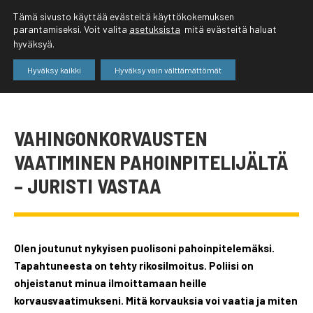
Tämä sivusto käyttää evästeitä käyttökokemuksen
parantamiseksi. Voit valita
asetuksista
mitä evästeitä haluat
hyväksyä.
Hyväksy kaikki
Hyväksy vain välttämättömät
VAHINGONKORVAUSTEN
VAATIMINEN PAHOINPITELIJÄLTÄ
– JURISTI VASTAA
Olen joutunut nykyisen puolisoni pahoinpitelemäksi.
Tapahtuneesta on tehty rikosilmoitus. Poliisi on
ohjeistanut minua ilmoittamaan heille
korvausvaatimukseni. Mitä korvauksia voi vaatia ja miten