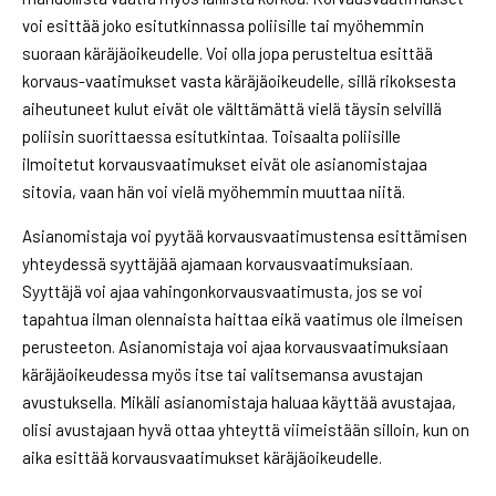
voi esittää joko esitutkinnassa poliisille tai myöhemmin
suoraan käräjäoikeudelle. Voi olla jopa perusteltua esittää
korvaus-vaatimukset vasta käräjäoikeudelle, sillä rikoksesta
aiheutuneet kulut eivät ole välttämättä vielä täysin selvillä
poliisin suorittaessa esitutkintaa. Toisaalta poliisille
ilmoitetut korvausvaatimukset eivät ole asianomistajaa
sitovia, vaan hän voi vielä myöhemmin muuttaa niitä.
Asianomistaja voi pyytää korvausvaatimustensa esittämisen
yhteydessä syyttäjää ajamaan korvausvaatimuksiaan.
Syyttäjä voi ajaa vahingonkorvausvaatimusta, jos se voi
tapahtua ilman olennaista haittaa eikä vaatimus ole ilmeisen
perusteeton. Asianomistaja voi ajaa korvausvaatimuksiaan
käräjäoikeudessa myös itse tai valitsemansa avustajan
avustuksella. Mikäli asianomistaja haluaa käyttää avustajaa,
olisi avustajaan hyvä ottaa yhteyttä viimeistään silloin, kun on
aika esittää korvausvaatimukset käräjäoikeudelle.