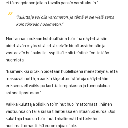
että reagoidaan jollain tavalla pankin varoituksiin.”
”Kuluttaja voi olla varomaton, ja tämä ei ole vielä sama
kuin törkeän huolimaton.”
Merirannan mukaan kohtuullisina toimina näytettäisiin
pidettävän myös sitä, että selviin kirjoitusvirheisiin ja
vastaaviin huijauksille tyypillisille piirteisiin kiinnitetään
huomiota.
”Esimerkiksi sitäkin pidetään huolellisena menettelynä, että
maksuvälinettä ja pankin kirjautumistietoja säilytetään
erikseen, eli vaikkapa korttia lompakossa ja tunnuslukua
kotona lipastossa.”
Vaikka kuluttaja olisikin toiminut huolimattomasti, hänen
vastuunsa on tällaisissa tilanteissa enintään 50 euroa. Jos
kuluttaja taas on toiminut tahallisesti tai törkeän
huolimattomasti, 50 euron rajaa ei ole.