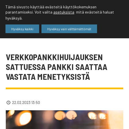
Tämä sivusto käyttää evästeitä käyttökokemuksen
parantamiseksi. Voit valita
asetuksista
mitä evästeitä haluat
hyväksyä.
Hyväksy kaikki
Hyväksy vain välttämättömät
VERKKOPANKKIHUIJAUKSEN
SATTUESSA PANKKI SAATTAA
VASTATA MENETYKSISTÄ
22.02.2023 13:50