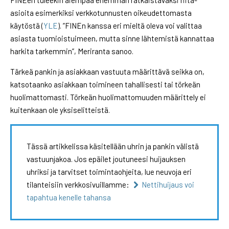
asioita esimerkiksi verkkotunnusten oikeudettomasta
käytöstä (
YLE
). ”FINEn kanssa eri mieltä oleva voi valittaa
asiasta tuomioistuimeen, mutta sinne lähtemistä kannattaa
harkita tarkemmin”, Meriranta sanoo.
Tärkeä pankin ja asiakkaan vastuuta määrittävä seikka on,
katsotaanko asiakkaan toimineen tahallisesti tai törkeän
huolimattomasti. Törkeän huolimattomuuden määrittely ei
kuitenkaan ole yksiselitteistä.
Tässä artikkelissa käsitellään uhrin ja pankin välistä
vastuunjakoa. Jos epäilet joutuneesi huijauksen
uhriksi ja tarvitset toimintaohjeita, lue neuvoja eri
tilanteisiin verkkosivuillamme:
Nettihuijaus voi
tapahtua kenelle tahansa