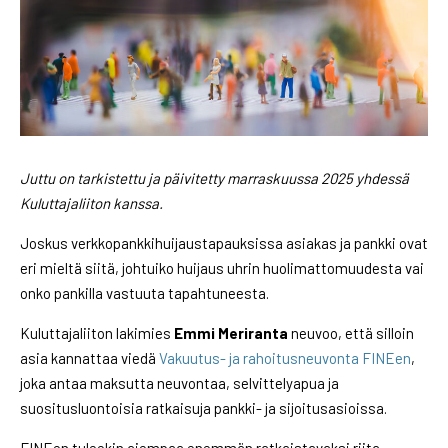
Juttu on tarkistettu ja päivitetty marraskuussa 2025 yhdessä
Kuluttajaliiton kanssa.
Joskus verkkopankkihuijaustapauksissa asiakas ja pankki ovat
eri mieltä siitä, johtuiko huijaus uhrin huolimattomuudesta vai
onko pankilla vastuuta tapahtuneesta.
Kuluttajaliiton lakimies
Emmi Meriranta
neuvoo, että silloin
asia kannattaa viedä
Vakuutus- ja rahoitusneuvonta FINEen
,
joka antaa maksutta neuvontaa, selvittelyapua ja
suositusluontoisia ratkaisuja pankki- ja sijoitusasioissa.
FINEen tuleekin aiempaa enemmän ratkaistavaksi riita-