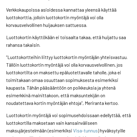
Verkkokaupoissa asioidessa kannattaa yleensä käyttää
luottokorttia, jolloin luottokortin myöntäjä voi olla
korvausvelvollinen huijauksen sattuessa.
Luottokortin käyttökään ei toisaalta takaa, että huijattu saa
rahansa takaisin.
”Luottokortteihin liittyy luottokortin myöntäjän yhteisvastuu.
Tällöin luottokortin myöntäjä voi olla korvausvelvollinen, jos
luottokortilta on maksettu epäluotettavalle taholle, joka ei
toimitakaan omaa osuuttaan sopimuksesta esimerkiksi
kaupasta. Tähän pääsääntöön on poikkeuksia ja yhtenä
esimerkkinä mainittakoon, että maksuntekijän on
noudatettava kortin myöntäjän ehtoja”, Meriranta kertoo.
Luottokortin myöntäjä voi sopimusehdoissaan edellyttää, että
luottokortilla maksetaan vain kansainväliseen
maksujärjestelmään (esimerkiksi
Visa-tunnus
) hyväksytyille