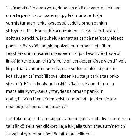
”Esimerkiksi jos saa yhteydenoton eikä ole varma, onko se
omalta pankilta, on parempi pyrkiä muita reittejä
varmistumaan, onko kyseessä todella oman pankin
yhteydenotto. Esimerkiksi erikoisesta tekstiviestistä voi
soittaa pankkiin, ja puhelu kannattaa tehdä netistä yleisesti
pankille löytyvään asiakaspalvelunumeroon – ei siihen
tekstiviestin mukana tulleeseen. Tai jos tekstiviestissä on
linkki ja kerrotaan, että ”sinulle on verkkopankissa viesti”, voit
kirjautua tavanomaiseen tapaan verkkopankkiisi pankin
kotisivujen tai mobiilisovelluksen kautta ja tarkistaa onko
viestejä. Ei siis koskaan linkkiä klikaten. Kannattaa olla
matalalla kynnyksellä yhteydessä omaan pankkiin
epäilyttävien tilanteiden selvittämiseksi – ja etenkin jos
epäilee jo tulleensa huijatuksi.”
Lähtökohtaisesti verkkopankkitunnuksilla, mobiilivarmenteella
tai sähköisellä henkilökortilla ja lukijalla tunnistautuminen on
turvallista, kunhan käyttää niitä huolellisesti.