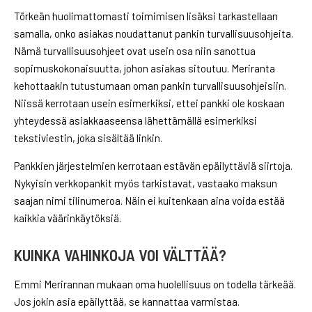
Törkeän huolimattomasti toimimisen lisäksi tarkastellaan
samalla, onko asiakas noudattanut pankin turvallisuusohjeita.
Nämä turvallisuusohjeet ovat usein osa niin sanottua
sopimuskokonaisuutta, johon asiakas sitoutuu. Meriranta
kehottaakin tutustumaan oman pankin turvallisuusohjeisiin.
Niissä kerrotaan usein esimerkiksi, ettei pankki ole koskaan
yhteydessä asiakkaaseensa lähettämällä esimerkiksi
tekstiviestin, joka sisältää linkin.
Pankkien järjestelmien kerrotaan estävän epäilyttäviä siirtoja.
Nykyisin verkkopankit myös tarkistavat, vastaako maksun
saajan nimi tilinumeroa. Näin ei kuitenkaan aina voida estää
kaikkia väärinkäytöksiä.
KUINKA VAHINKOJA VOI VÄLTTÄÄ?
Emmi Merirannan mukaan oma huolellisuus on todella tärkeää.
Jos jokin asia epäilyttää, se kannattaa varmistaa.