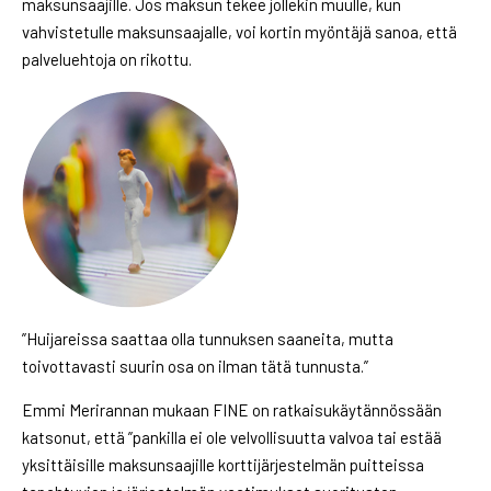
maksunsaajille. Jos maksun tekee jollekin muulle, kun
vahvistetulle maksunsaajalle, voi kortin myöntäjä sanoa, että
palveluehtoja on rikottu.
”Huijareissa saattaa olla tunnuksen saaneita, mutta
toivottavasti suurin osa on ilman tätä tunnusta.”
Emmi Merirannan mukaan FINE on ratkaisukäytännössään
katsonut, että ”pankilla ei ole velvollisuutta valvoa tai estää
yksittäisille maksunsaajille korttijärjestelmän puitteissa