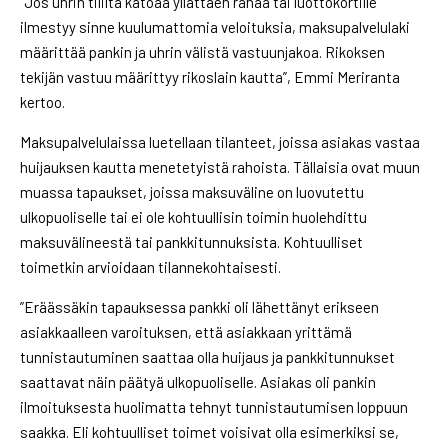
”Jos uhrin tililtä katoaa yllättäen rahaa tai luottokortille
ilmestyy sinne kuulumattomia veloituksia, maksupalvelulaki
määrittää pankin ja uhrin välistä vastuunjakoa. Rikoksen
tekijän vastuu määrittyy rikoslain kautta”, Emmi Meriranta
kertoo.
Maksupalvelulaissa luetellaan tilanteet, joissa asiakas vastaa
huijauksen kautta menetetyistä rahoista. Tällaisia ovat muun
muassa tapaukset, joissa maksuväline on luovutettu
ulkopuoliselle tai ei ole kohtuullisin toimin huolehdittu
maksuvälineestä tai pankkitunnuksista. Kohtuulliset
toimetkin arvioidaan tilannekohtaisesti.
”Eräässäkin tapauksessa pankki oli lähettänyt erikseen
asiakkaalleen varoituksen, että asiakkaan yrittämä
tunnistautuminen saattaa olla huijaus ja pankkitunnukset
saattavat näin päätyä ulkopuoliselle. Asiakas oli pankin
ilmoituksesta huolimatta tehnyt tunnistautumisen loppuun
saakka. Eli kohtuulliset toimet voisivat olla esimerkiksi se,