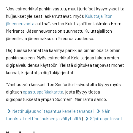
”Jos esimerkiksi pankin vastuu, muut juridiset kysymykset tai
huijaukset yleisesti askarruttavat, myös
Kuluttajaliiton
jäsenneuvonta
auttaa”, kertoo Kuluttajaliiton lakimies Emmi
Meriranta. Jäsenneuvonta on suunnattu Kuluttajaliiton
jäsenille, ja jäsenmaksu on 15 euroa vuodessa.
Digituessa kannattaa kääntyä pankkiasioinnin osalta oman
pankin puoleen. Myös esimerkiksi Kela tarjoaa tukea omien
digipalveluidensa käyttöön. Yleistä digitukea tarjoavat monet
kunnat, kirjastot ja digitukijärjestöt.
”Vanhustyön keskusliiton SeniorSurf-sivustolta löytyy myös
digituen
opastuspaikkakartta
, josta löytyy tietoa
digiopastuksesta ympäri Suomen”, Meriranta sanoo.
Nettihuijaus voi tapahtua kenelle tahansa
|
Näin
tunnistat nettihuijauksen ja vältyt siltä
|
Sijoituspetokset