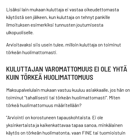
Lisäksi lain mukaan kuluttaja ei vastaa oikeudettomasta
käytöstä sen jälkeen, kun kuluttaja on tehnyt pankille
ilmoituksen esimerkiksi tunnusten joutumisesta
ulkopuoliselle.
Arvioitavaksi siis usein tulee, milloin kuluttaja on toiminut
törkeän huolimattomasti.
KULUTTAJAN VAROMATTOMUUS EI OLE YHTÄ
KUIN TÖRKEÄ HUOLIMATTOMUUS
Maksupalvelulain mukaan vastuu kuuluu asiakkaalle, jos hän on
toiminut ”tahallisesti tai törkeän huolimattomasti”. Miten
törkeä huolimattomuus määritellään?
”Arviointi on korostuneen tapauskohtaista. Ei ole
yksinkertaista ja kaikenkattavaa tapaa sanoa, minkälainen
käytös on törkeän huolimatonta, vaan FINE tai tuomioistuin