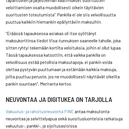
tapahtuvien ja järjestelmän vaatimukset suoritusten
veloittamisen osalta muodollisesti oikein täyttävien
suoritusten toteutumista”. Pankilla ei ole siis velvollisuutta
puuttua kaikkiin hiemankin epäilyttäviin maksuihin.
”Eräässä tapauksessa asiakas oli itse syöttänyt
maksukorttinsa tiedot Visa-tunnuksen saaneelle taholle, joka
sitten ryhtyi tekemään kortilta veloituksia, joihin ei ollut lupaa.
Tässä tapauksessa katsottiin, että vaikka pankilla on
velvollisuus estää petollisia maksutapoja, ei pankin voida
olettaa pystyvän puuttumaan ja estämään kaikkia maksuja,
joilta puuttuu peruste, jos ne muodollisesti näyttävät oikeilta
pankin suuntaan”, Meriranta kertoo.
NEUVONTAA JA DIGITUKEA ON TARJOLLA
Vakuutus- ja rahoitusneuvonta FINE
antaa maksutonta
neuvontaa ja selvittelyapua sekä suositusluonteisia ratkaisuja
vakuutus-, pankki-, ja sijoitusasioissa.