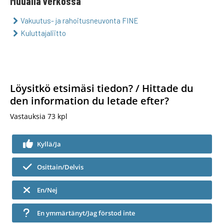
Muualla verkossa
Vakuutus- ja rahoitusneuvonta FINE
Kuluttajaliitto
Löysitkö etsimäsi tiedon? / Hittade du
den information du letade efter?
Vastauksia
73
kpl
Kyllä/Ja
Osittain/Delvis
En/Nej
En ymmärtänyt/Jag förstod inte