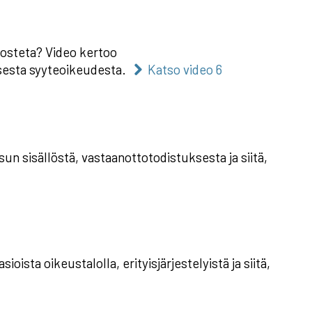
 nosteta? Video kertoo
isesta syyteoikeudesta.
Katso video 6
un sisällöstä, vastaanottotodistuksesta ja siitä,
sta oikeustalolla, erityisjärjestelyistä ja siitä,