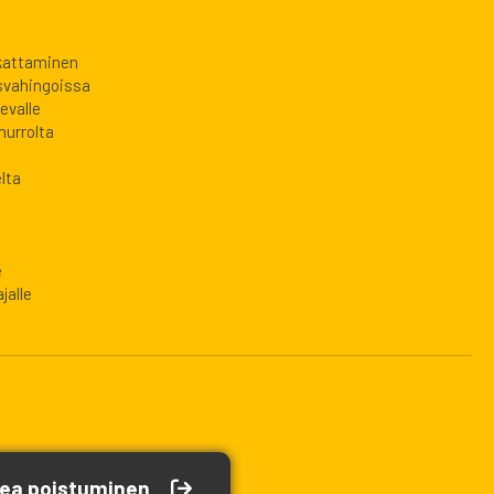
 kattaminen
svahingoissa
evalle
murrolta
lta
e
jalle
ea poistuminen