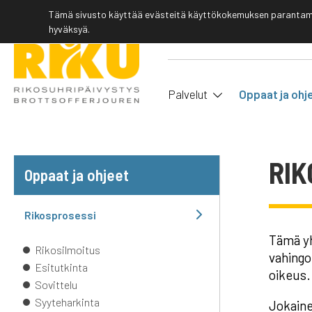
Tämä sivusto käyttää evästeitä käyttökokemuksen parantamis
hyväksyä.
Palvelut
Oppaat ja ohj
RIK
Oppaat ja ohjeet
Rikosprosessi
Tämä yh
Rikosilmoitus
vahingo
Esitutkinta
oikeus.
Sovittelu
Syyteharkinta
Jokaine