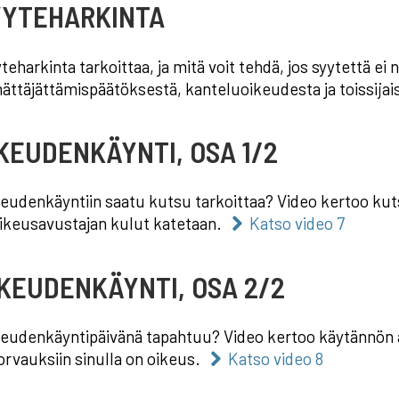
YYTEHARKINTA
teharkinta tarkoittaa, ja mitä voit tehdä, jos syytettä ei
ättäjättämispäätöksestä, kanteluoikeudesta ja toissija
IKEUDENKÄYNTI, OSA 1/2
keudenkäyntiin saatu kutsu tarkoittaa? Video kertoo kuts
ikeusavustajan kulut katetaan.
Katso video 7
IKEUDENKÄYNTI, OSA 2/2
keudenkäyntipäivänä tapahtuu? Video kertoo käytännön asioi
orvauksiin sinulla on oikeus.
Katso video 8