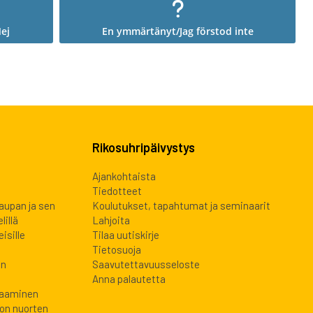
ej
En ymmärtänyt/Jag förstod inte
Rikosuhripäivystys
Ajankohtaista
Tiedotteet
kaupan ja sen
Koulutukset, tapahtumat ja seminaarit
lillä
Lahjoita
isille
Tilaa uutiskirje
Tietosuoja
en
Saavutettavuusseloste
Anna palautetta
laaminen
oon nuorten