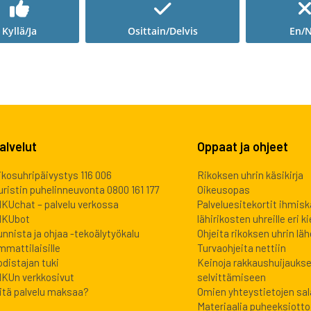
Kyllä/Ja
Osittain/Delvis
En/N
alvelut
Oppaat ja ohjeet
ikosuhripäivystys 116 006
Rikoksen uhrin käsikirja
uristin puhelinneuvonta 0800 161 177
Oikeusopas
IKUchat – palvelu verkossa
Palveluesitekortit ihmis
IKUbot
lähirikosten uhreille eri kie
unnista ja ohjaa -tekoälytyökalu
Ohjeita rikoksen uhrin lähe
mmattilaisille
Turvaohjeita nettiin
odistajan tuki
Keinoja rakkaushuijauks
IKUn verkkosivut
selvittämiseen
itä palvelu maksaa?
Omien yhteystietojen sa
Materiaalia puheeksiott