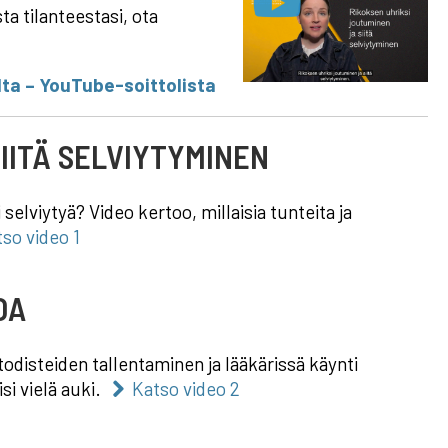
a tilanteestasi, ota
lta – YouTube-soittolista
SIITÄ SELVIYTYMINEN
 selviytyä? Video kertoo, millaisia tunteita ja
so video 1
OA
odisteiden tallentaminen ja lääkärissä käynti
si vielä auki.
Katso video 2