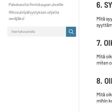
6. S
Palveluesite ihmiskaupan uhreille
Rikosuhripäivystyksen ohjeita
Mitä syy
venäjäksi
syyttäm
Suorita
haku
7. O
Mitä oi
miten o
8. O
Mitä oi
mihin k