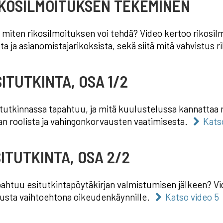
IKOSILMOITUKSEN TEKEMINEN
a miten rikosilmoituksen voi tehdä? Video kertoo rikosilm
sta ja asianomistajarikoksista, sekä siitä mitä vahvistus 
SITUTKINTA, OSA 1/2
itutkinnassa tapahtuu, ja mitä kuulustelussa kannattaa 
an roolista ja vahingonkorvausten vaatimisesta.
Kats
SITUTKINTA, OSA 2/2
pahtuu esitutkintapöytäkirjan valmistumisen jälkeen? Vid
lusta vaihtoehtona oikeudenkäynnille.
Katso video 5