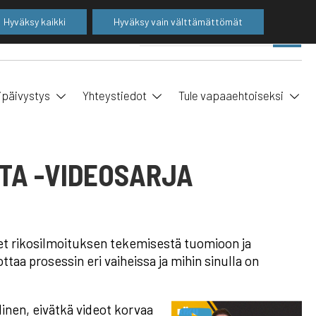
Hyväksy kaikki
Hyväksy vain välttämättömät
Suo
SE
ha
ipäivystys
Yhteystiedot
Tule vapaaehtoiseksi
LTA -VIDEOSARJA
et rikosilmoituksen tekemisestä tuomioon ja
taa prosessin eri vaiheissa ja mihin sinulla on
inen, eivätkä videot korvaa