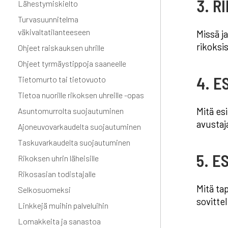
3. R
Lähestymiskielto
Turvasuunnitelma
väkivaltatilanteeseen
Missä j
rikoksi
Ohjeet raiskauksen uhrille
Ohjeet tyrmäystippoja saaneelle
4. E
Tietomurto tai tietovuoto
Tietoa nuorille rikoksen uhreille -opas
Mitä es
Asuntomurrolta suojautuminen
avustaj
Ajoneuvovarkaudelta suojautuminen
Taskuvarkaudelta suojautuminen
5. E
Rikoksen uhrin läheisille
Rikosasian todistajalle
Mitä ta
Selkosuomeksi
sovitte
Linkkejä muihin palveluihin
Lomakkeita ja sanastoa