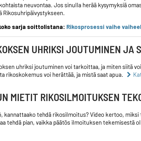
kohtaista neuvontaa. Jos sinulla herää kysymyksiä omast
ä Rikosuhripäivystykseen.
oko sarja soittolistana:
Rikosprosessi vaihe vaihee
IKOKSEN UHRIKSI JOUTUMINEN JA 
oksen uhriksi joutuminen voi tarkoittaa, ja miten siitä voi
ita rikoskokemus voi herättää, ja mistä saat apua.
Kat
UN MIETIT RIKOSILMOITUKSEN TEK
ö, kannattaako tehdä rikosilmoitus? Video kertoo, miksi t
aa tehdä pian, vaikka päätös ilmoituksen tekemisestä oli