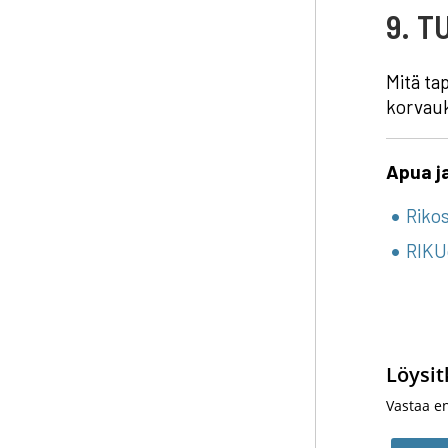
9. 
Mitä ta
korvauk
Apua j
Rikos
RIKU
Löysit
Vastaa e