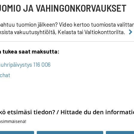
TUOMIO JA VAHINGONKORVAUKSET
pahtuu tuomion jälkeen? Video kertoo tuomiosta valitt
sista vakuutusyhtiöltä, Kelasta tai Valtiokonttorilta.
a tukea saat maksutta:
uhripäivystys 116 006
chat
kö etsimäsi tiedon? / Hittade du den informati
nsimmäisenä!