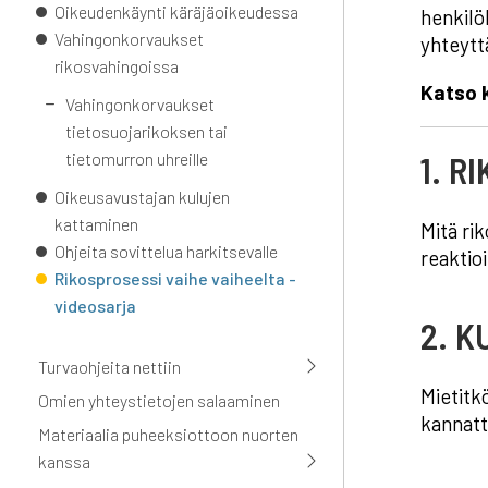
Oikeudenkäynti käräjäoikeudessa
henkilö
Vahingonkorvaukset
yhteytt
rikosvahingoissa
Katso k
Vahingonkorvaukset
tietosuojarikoksen tai
1. R
tietomurron uhreille
Oikeusavustajan kulujen
kattaminen
Mitä rik
Ohjeita sovittelua harkitsevalle
reaktio
Rikosprosessi vaihe vaiheelta -
videosarja
2. K
Turvaohjeita nettiin
Mietitk
Omien yhteystietojen salaaminen
kannatt
Materiaalia puheeksiottoon nuorten
kanssa