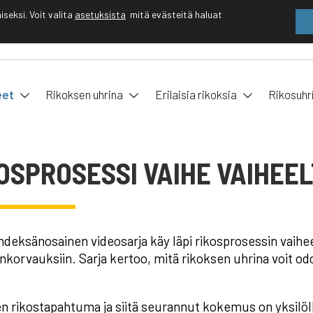
eksi. Voit valita
asetuksista
mitä evästeitä haluat
EN
FI
eet
Rikoksen uhrina
Erilaisia rikoksia
Rikosuhr
OSPROSESSI VAIHE VAIHEE
deksänosainen videosarja käy läpi rikosprosessin vaihe
nkorvauksiin. Sarja kertoo, mitä rikoksen uhrina voit odot
n rikostapahtuma ja siitä seurannut kokemus on yksilöll