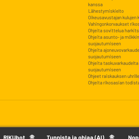
kanssa
Lähestymiskielto
Oikeusavustajan kulujen
Vahingonkorvaukset riko
Ohjeita sovittelua harkits
Ohjeita asunto- ja mökki
suojautumiseen
Ohjeita ajoneuvovarkaude
suojautumiseen
Ohjeita taskuvarkaudelta
suojautumiseen
Ohjeet raiskauksen uhrill
Ohjeita rikosasian todista
RIKUbot
Tunnista ja ohjaa (AI)
Nop