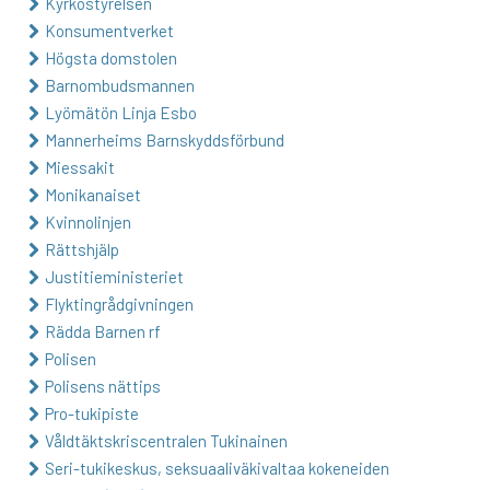
Kyrkostyrelsen
Konsumentverket
Högsta domstolen
Barnombudsmannen
Lyömätön Linja Esbo
Mannerheims Barnskyddsförbund
Miessakit
Monikanaiset
Kvinnolinjen
Rättshjälp
Justitieministeriet
Flyktingrådgivningen
Rädda Barnen rf
Polisen
Polisens nättips
Pro-tukipiste
Våldtäktskriscentralen Tukinainen
Seri-tukikeskus, seksuaaliväkivaltaa kokeneiden