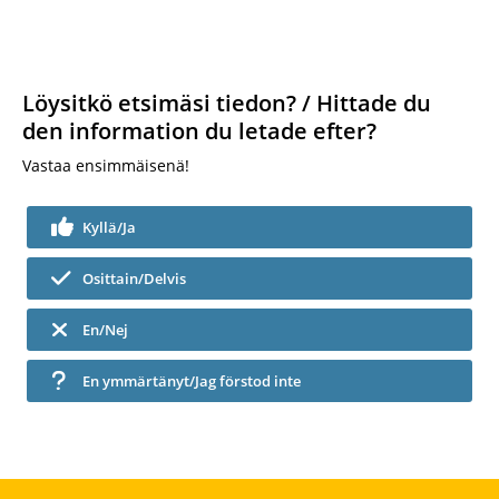
Löysitkö etsimäsi tiedon? / Hittade du
den information du letade efter?
Vastaa ensimmäisenä!
Kyllä/Ja
Osittain/Delvis
En/Nej
En ymmärtänyt/Jag förstod inte