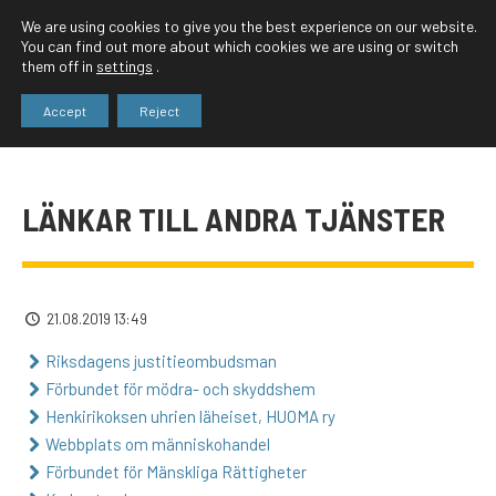
We are using cookies to give you the best experience on our website.
You can find out more about which cookies we are using or switch
them off in
settings
.
Accept
Reject
LÄNKAR TILL ANDRA TJÄNSTER
21.08.2019 13:49
Riksdagens justitieombudsman
Förbundet för mödra- och skyddshem
Henkirikoksen uhrien läheiset, HUOMA ry
Webbplats om människohandel
Förbundet för Mänskliga Rättigheter