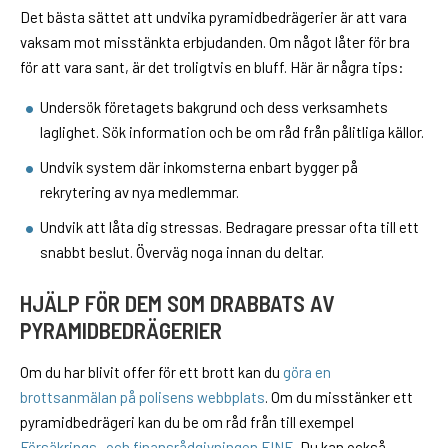
Det bästa sättet att undvika pyramidbedrägerier är att vara
vaksam mot misstänkta erbjudanden. Om något låter för bra
för att vara sant, är det troligtvis en bluff. Här är några tips:
Undersök företagets bakgrund och dess verksamhets
laglighet. Sök information och be om råd från pålitliga källor.
Undvik system där inkomsterna enbart bygger på
rekrytering av nya medlemmar.
Undvik att låta dig stressas. Bedragare pressar ofta till ett
snabbt beslut. Överväg noga innan du deltar.
HJÄLP FÖR DEM SOM DRABBATS AV
PYRAMIDBEDRÄGERIER
Om du har blivit offer för ett brott kan du
göra en
brottsanmälan på polisens webbplats
. Om du misstänker ett
pyramidbedrägeri kan du be om råd från till exempel
Försäkrings- och finansrådgivningen FINE
. Du kan också