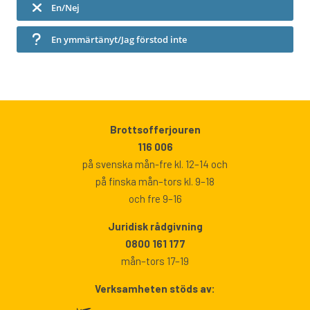
En/Nej
En ymmärtänyt/Jag förstod inte
Brottsofferjouren
116 006
på svenska mån-fre kl. 12–14 och
på finska mån–tors kl. 9–18
och fre 9–16
Juridisk rådgivning
0800 161 177
mån–tors 17–19
Verksamheten stöds av: