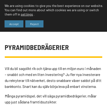
We are using cookies to give you the best experience on our website.
You can find out more about which cookies we are using or switch
them off in
settings
.
Accept
Reject
PYRAMIDBEDRÄGERIER
Vill du bli sagolikt rik och tjäna upp till en miljon euro i månaden
– snabbt och med en liten investering? Ju fler nya investerare
du rekryterar till nätverket, desto snabbare växer saldot på ditt
bankkonto. Snart kan du själv börja leva på enbart vinsterna.
Många pyramidspel, det vill säga pyramidbedrägerier, målar
upp just sådana framtidsutsikter.