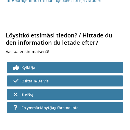
Bedrägeriinfo: Utbildningspaket för självstudier
Löysitkö etsimäsi tiedon? / Hittade du
den information du letade efter?
Vastaa ensimmäisenä!
Kyllä/Ja
Osittain/Delvis
En/Nej
En ymmärtänyt/Jag förstod inte