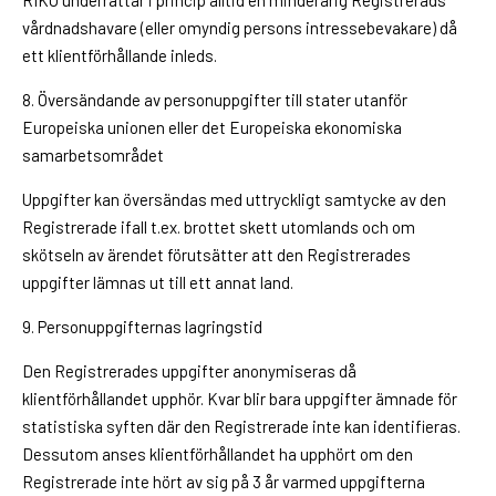
RIKU underrättar i princip alltid en minderårig Registrerads
vårdnadshavare (eller omyndig persons intressebevakare) då
ett klientförhållande inleds.
8. Översändande av personuppgifter till stater utanför
Europeiska unionen eller det Europeiska ekonomiska
samarbetsområdet
Uppgifter kan översändas med uttryckligt samtycke av den
Registrerade ifall t.ex. brottet skett utomlands och om
skötseln av ärendet förutsätter att den Registrerades
uppgifter lämnas ut till ett annat land.
9. Personuppgifternas lagringstid
Den Registrerades uppgifter anonymiseras då
klientförhållandet upphör. Kvar blir bara uppgifter ämnade för
statistiska syften där den Registrerade inte kan identifieras.
Dessutom anses klientförhållandet ha upphört om den
Registrerade inte hört av sig på 3 år varmed uppgifterna