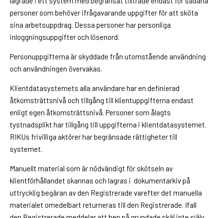
lagrade i ett system med begränsat tillträde endast för sådana
personer som behöver ifrågavarande uppgifter för att sköta
sina arbetsuppdrag. Dessa personer har personliga
inloggningsuppgifter och lösenord.
Personuppgifterna är skyddade från utomstående användning
och användningen övervakas.
Klientdatasystemets alla användare har en definierad
åtkomsträttsnivå och tillgång till klientuppgifterna endast
enligt egen åtkomsträttsnivå. Personer som ålagts
tystnadsplikt har tillgång till uppgifterna i klientdatasystemet.
RIKUs frivilliga aktörer har begränsade rättigheter till
systemet.
Manuellt material som är nödvändigt för skötseln av
klientförhållandet skannas och lagras i dokumentarkiv på
uttrycklig begäran av den Registrerade varefter det manuella
materialet omedelbart returneras till den Registrerade. Ifall
den Registrerade meddelar att hen på grundade skäl inte själv