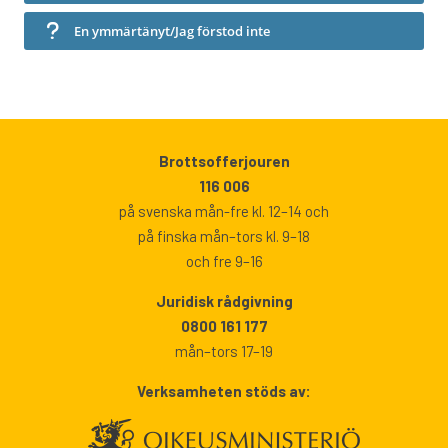
En ymmärtänyt/Jag förstod inte
Brottsofferjouren
116 006
på svenska mån-fre kl. 12–14 och
på finska mån–tors kl. 9–18
och fre 9–16
Juridisk rådgivning
0800 161 177
mån–tors 17–19
Verksamheten stöds av: