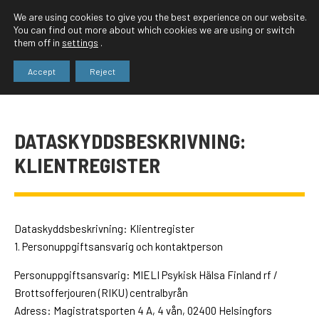
We are using cookies to give you the best experience on our website.
You can find out more about which cookies we are using or switch
them off in
settings
.
Accept
Reject
DATASKYDDSBESKRIVNING:
KLIENTREGISTER
Dataskyddsbeskrivning: Klientregister
1. Personuppgiftsansvarig och kontaktperson
Personuppgiftsansvarig: MIELI Psykisk Hälsa Finland rf /
Brottsofferjouren (RIKU) centralbyrån
Adress: Magistratsporten 4 A, 4 vån, 02400 Helsingfors