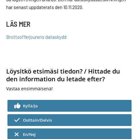
har senast uppdaterats den 10.11.2020.
LÄS MER
Brottsofferjourens dataskydd
Löysitkö etsimäsi tiedon? / Hittade du
den information du letade efter?
Vastaa ensimmäisenä!
Kyllä/Ja
Osittain/Delvis
En/Nej