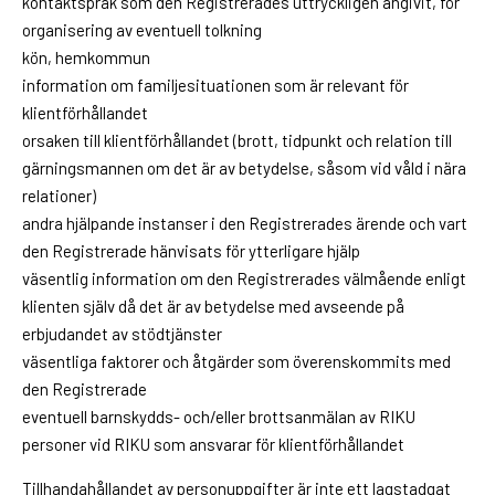
kontaktspråk som den Registrerades uttryckligen angivit, för
organisering av eventuell tolkning
kön, hemkommun
information om familjesituationen som är relevant för
klientförhållandet
orsaken till klientförhållandet (brott, tidpunkt och relation till
gärningsmannen om det är av betydelse, såsom vid våld i nära
relationer)
andra hjälpande instanser i den Registrerades ärende och vart
den Registrerade hänvisats för ytterligare hjälp
väsentlig information om den Registrerades välmående enligt
klienten själv då det är av betydelse med avseende på
erbjudandet av stödtjänster
väsentliga faktorer och åtgärder som överenskommits med
den Registrerade
eventuell barnskydds- och/eller brottsanmälan av RIKU
personer vid RIKU som ansvarar för klientförhållandet
Tillhandahållandet av personuppgifter är inte ett lagstadgat