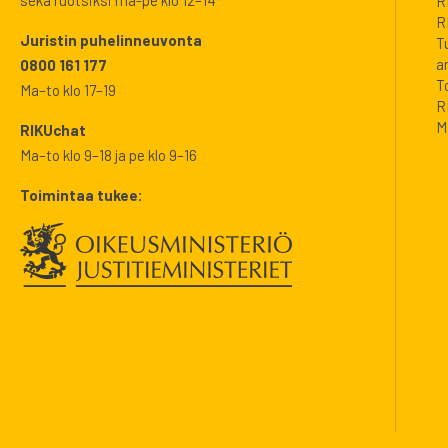
R
R
Juristin puhelinneuvonta
T
a
0800 161 177
T
Ma–to klo 17–19
R
M
RIKUchat
Ma–to klo 9–18 ja pe klo 9–16
Toimintaa tukee: