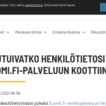
eksi. Voit valita
asetuksista
mitä evästeitä haluat
EN
FI
eet
Rikoksen uhrina
Erilaisia rikoksia
Rikosuhr
TUIVATKO HENKILÖTIETOSI 
MI.FI-PALVELUUN KOOTTII
5.2021 08:58
 väestötietovirasto julkaisi
Suomi.fi-verkkopalveluun tiet