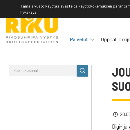
Tämä sivusto käyttää evästeitä käyttökokemuksen parantamis
hyväksyä.
Palvelut
Oppaat ja ohj
JOU
Suorita
haku
SUO
20.0
Digi- ja