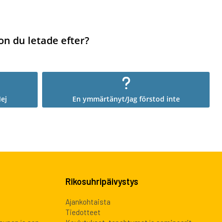
on du letade efter?
ej
En ymmärtänyt/Jag förstod inte
Rikosuhripäivystys
Ajankohtaista
Tiedotteet