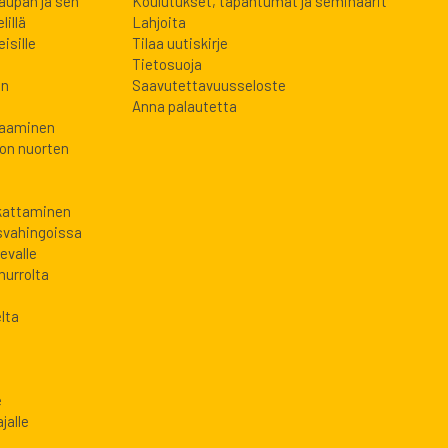
kaupan ja sen
Koulutukset, tapahtumat ja seminaarit
lillä
Lahjoita
isille
Tilaa uutiskirje
Tietosuoja
en
Saavutettavuusseloste
Anna palautetta
laaminen
oon nuorten
 kattaminen
svahingoissa
evalle
murrolta
lta
e
jalle