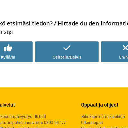
kö etsimäsi tiedon? / Hittade du den informati
ia
5
kpl
Kyllä/Ja
Osittain/Delvis
En/N
alvelut
Oppaat ja ohjeet
ikosuhripäivystys 116 006
Rikoksen uhrin käsikirja
uristin puhelinneuvonta 0800 161 177
Oikeusopas