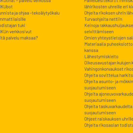
IKUchat – palvelu verkossa
Palveluesitekortit ihmis
IKUbot
lähirikosten uhreille eri kie
unnista ja ohjaa -tekoälytyökalu
Ohjeita rikoksen uhrin lähe
mmattilaisille
Turvaohjeita nettiin
odistajan tuki
Keinoja rakkaushuijauks
IKUn verkkosivut
selvittämiseen
itä palvelu maksaa?
Omien yhteystietojen sa
Materiaalia puheeksiott
kanssa
Lähestymiskielto
Oikeusavustajan kulujen
Vahingonkorvaukset riko
Ohjeita sovittelua harkits
Ohjeita asunto- ja mökki
suojautumiseen
Ohjeita ajoneuvovarkaude
suojautumiseen
Ohjeita taskuvarkaudelta
suojautumiseen
Ohjeet raiskauksen uhrill
Ohjeita rikosasian todista