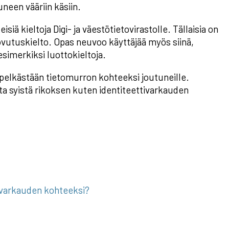
uneen vääriin käsiin.
siä kieltoja Digi- ja väestötietovirastolle. Tällaisia on
ovutuskielto. Opas neuvoo käyttäjää myös siinä,
esimerkiksi luottokieltoja.
 pelkästään tietomurron kohteeksi joutuneille.
a syistä rikoksen kuten identiteettivarkauden
tivarkauden kohteeksi?