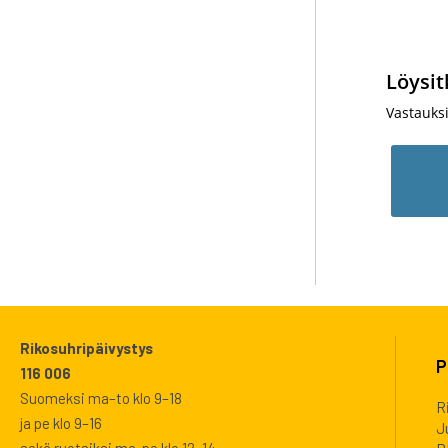
Löysit
Vastauks
Rikosuhripäivystys
P
116 006
Suomeksi ma–to klo 9–18
R
ja pe klo 9–16
J
sekä ruotsiksi ma-pe klo 12–14