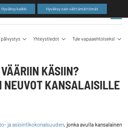
Hyväksy kaikki
Hyväksy vain välttämättömät
Suo
SE
ha
ipäivystys
Yhteystiedot
Tule vapaaehtoiseksi
VÄÄRIIN KÄSIIN?
N NEUVOT KANSALAISILLE
o- ja asiointikokonaisuuden
, jonka avulla kansalainen