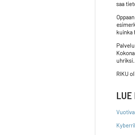
saa tiet
Oppaan k
esimerk
kuinka 
Palvelu
Kokonai
uhriksi.
RIKU ol
LUE 
Vuotiva
Kyberri