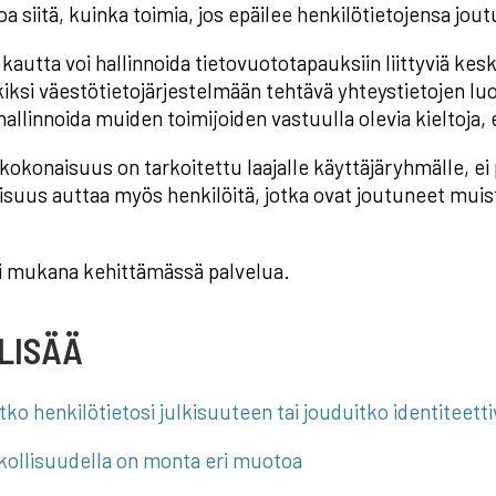
oa siitä, kuinka toimia, jos epäilee henkilötietojensa jout
autta voi hallinnoida tietovuototapauksiin liittyviä keskei
iksi väestötietojärjestelmään tehtävä yhteystietojen lu
hallinnoida muiden toimijoiden vastuulla olevia kieltoja, 
kokonaisuus on tarkoitettu laajalle käyttäjäryhmälle, ei
suus auttaa myös henkilöitä, jotka ovat joutuneet muist
i mukana kehittämässä palvelua.
LISÄÄ
tko henkilötietosi julkisuuteen tai jouduitko identiteet
kollisuudella on monta eri muotoa