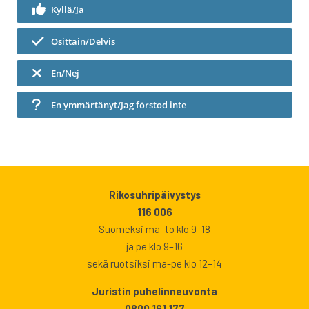
Kyllä/Ja
Osittain/Delvis
En/Nej
En ymmärtänyt/Jag förstod inte
Rikosuhripäivystys
116 006
Suomeksi ma–to klo 9–18
ja pe klo 9–16
sekä ruotsiksi ma-pe klo 12–14
Juristin puhelinneuvonta
0800 161 177