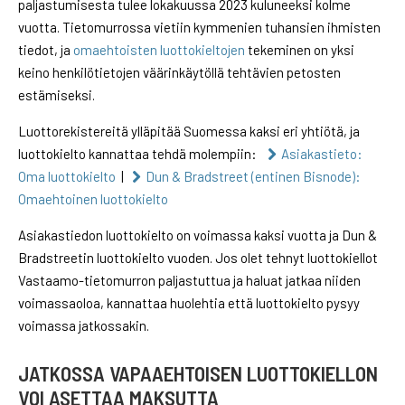
paljastumisesta tulee lokakuussa 2023 kuluneeksi kolme
vuotta. Tietomurrossa vietiin kymmenien tuhansien ihmisten
tiedot, ja
omaehtoisten luottokieltojen
tekeminen on yksi
keino henkilötietojen väärinkäytöllä tehtävien petosten
estämiseksi.
Luottorekistereitä ylläpitää Suomessa kaksi eri yhtiötä, ja
luottokielto kannattaa tehdä molempiin:
Asiakastieto:
Oma luottokielto
|
Dun & Bradstreet (entinen Bisnode):
Omaehtoinen luottokielto
Asiakastiedon luottokielto on voimassa kaksi vuotta ja Dun &
Bradstreetin luottokielto vuoden. Jos olet tehnyt luottokiellot
Vastaamo-tietomurron paljastuttua ja haluat jatkaa niiden
voimassaoloa, kannattaa huolehtia että luottokielto pysyy
voimassa jatkossakin.
JATKOSSA VAPAAEHTOISEN LUOTTOKIELLON
VOI ASETTAA MAKSUTTA