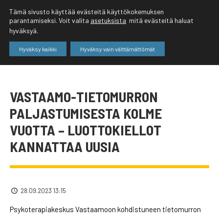
Tämä sivusto käyttää evästeitä käyttökokemuksen
parantamiseksi. Voit valita
asetuksista
mitä evästeitä haluat
hyväksyä.
Hyväksy kaikki
Hyväksy vain välttämättömät
VASTAAMO-TIETOMURRON
PALJASTUMISESTA KOLME
VUOTTA – LUOTTOKIELLOT
KANNATTAA UUSIA
28.09.2023 13:15
Psykoterapiakeskus Vastaamoon kohdistuneen tietomurron