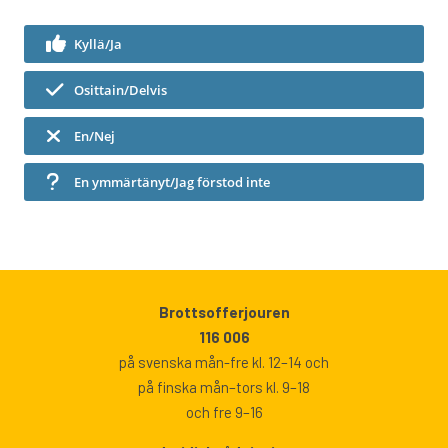
Kyllä/Ja
Osittain/Delvis
En/Nej
En ymmärtänyt/Jag förstod inte
Brottsofferjouren
116 006
på svenska mån-fre kl. 12–14 och
på finska mån–tors kl. 9–18
och fre 9–16