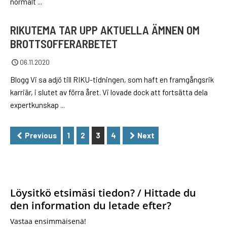
normalt ...
RIKUTEMA TAR UPP AKTUELLA ÄMNEN OM
BROTTSOFFERARBETET
06.11.2020
Blogg Vi sa adjö till RIKU-tidningen, som haft en framgångsrik
karriär, i slutet av förra året. Vi lovade dock att fortsätta dela
expertkunskap ...
PAGINATION
Previous
1
2
3
4
Next
Löysitkö etsimäsi tiedon? / Hittade du
den information du letade efter?
Vastaa ensimmäisenä!