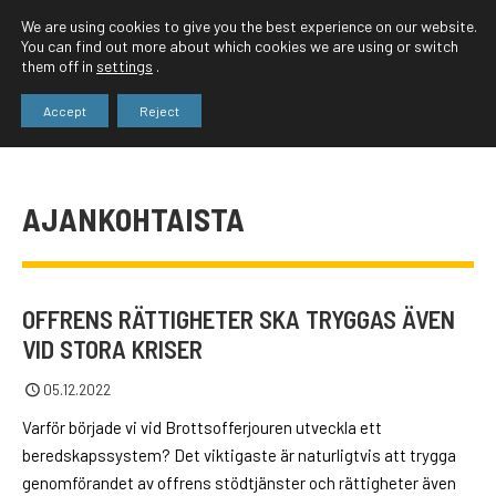
We are using cookies to give you the best experience on our website.
You can find out more about which cookies we are using or switch
them off in
settings
.
Accept
Reject
AJANKOHTAISTA
OFFRENS RÄTTIGHETER SKA TRYGGAS ÄVEN
VID STORA KRISER
05.12.2022
Varför började vi vid Brottsofferjouren utveckla ett
beredskapssystem? Det viktigaste är naturligtvis att trygga
genomförandet av offrens stödtjänster och rättigheter även