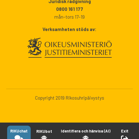
Juridisk rådgivning
0800 161 177
mån–tors 17–19
Verksamheten stöds av:
Copyright 2019 Rikosuhripäivystys
RIKUchat
Identifiera och hänvisa (AI)
Exit
RIKUbot