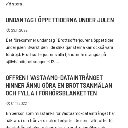
vid stora ...
UNDANTAG I ÖPPETTIDERNA UNDER JULEN
29.11.2022
Det förekommer undantag i Brottsofferjourens öppettider
under julen. Svarstiden i de olika tjänsterna kan också vara
fördröjd. Brottsofferjourens alla tjänster är stängda på
självhändighetsdagen 6.12, ...
OFFREN I VASTAAMO-DATAINTRÅNGET
HINNER ÄNNU GÖRA EN BROTTSANMÄLAN
OCH FYLLA I FÖRHÖRSBLANKETTEN
01.11.2022
En person som misstänks för Vastaamo-dataintrånget har
häktats i sin frånvaro och efterlysts. De som fallit offer för
dataintrånget hinner ännu göra en brottsanmälan och ...