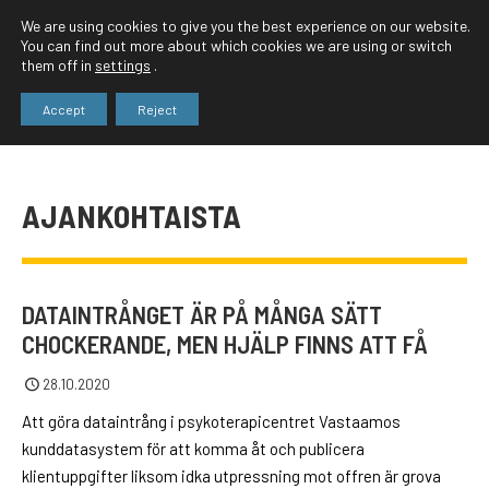
We are using cookies to give you the best experience on our website.
You can find out more about which cookies we are using or switch
them off in
settings
.
Accept
Reject
AJANKOHTAISTA
DATAINTRÅNGET ÄR PÅ MÅNGA SÄTT
CHOCKERANDE, MEN HJÄLP FINNS ATT FÅ
28.10.2020
Att göra dataintrång i psykoterapicentret Vastaamos
kunddatasystem för att komma åt och publicera
klientuppgifter liksom idka utpressning mot offren är grova