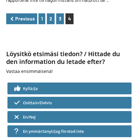
rapporterar inte till någon instans om hatbrott de ...
PAGINATION
Previous
1
2
3
4
Löysitkö etsimäsi tiedon? / Hittade du
den information du letade efter?
Vastaa ensimmäisenä!
Kyllä/Ja
Osittain/Delvis
En/Nej
En ymmärtänyt/Jag förstod inte